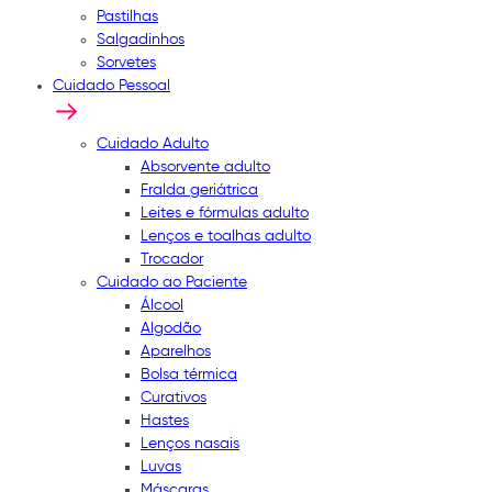
Pastilhas
Salgadinhos
Sorvetes
Cuidado Pessoal
Cuidado Adulto
Absorvente adulto
Fralda geriátrica
Leites e fórmulas adulto
Lenços e toalhas adulto
Trocador
Cuidado ao Paciente
Álcool
Algodão
Aparelhos
Bolsa térmica
Curativos
Hastes
Lenços nasais
Luvas
Máscaras