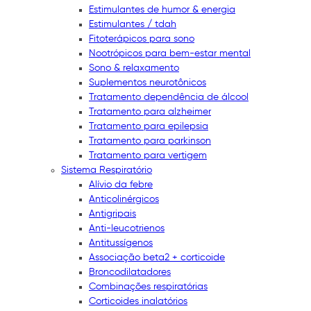
Estimulantes de humor & energia
Estimulantes / tdah
Fitoterápicos para sono
Nootrópicos para bem-estar mental
Sono & relaxamento
Suplementos neurotônicos
Tratamento dependência de álcool
Tratamento para alzheimer
Tratamento para epilepsia
Tratamento para parkinson
Tratamento para vertigem
Sistema Respiratório
Alívio da febre
Anticolinérgicos
Antigripais
Anti-leucotrienos
Antitussígenos
Associação beta2 + corticoide
Broncodilatadores
Combinações respiratórias
Corticoides inalatórios