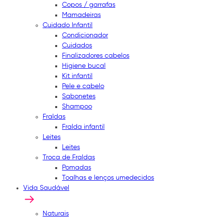
Copos / garrafas
Mamadeiras
Cuidado Infantil
Condicionador
Cuidados
Finalizadores cabelos
Higiene bucal
Kit infantil
Pele e cabelo
Sabonetes
Shampoo
Fraldas
Fralda infantil
Leites
Leites
Troca de Fraldas
Pomadas
Toalhas e lenços umedecidos
Vida Saudável
Naturais