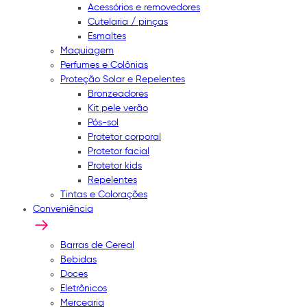
Acessórios e removedores
Cutelaria / pinças
Esmaltes
Maquiagem
Perfumes e Colônias
Proteção Solar e Repelentes
Bronzeadores
Kit pele verão
Pós-sol
Protetor corporal
Protetor facial
Protetor kids
Repelentes
Tintas e Colorações
Conveniência
Barras de Cereal
Bebidas
Doces
Eletrônicos
Mercearia