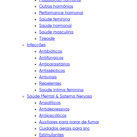
Outros hormônios
Performance hormonal
Saúde feminina
Saúde hormonal
Saúde masculina
Tireoide
Infecções
Antibióticos
Antifúngicos
Antiparasitários
Antissépticos
Antivirais
Repelentes
Saúde íntima feminina
Saúde Mental & Sistema Nervoso
Ansiolíticos
Antidepressivos
Antipsicóticos
Auxiliares para parar de fumar
Cuidados gerais para snc
Estimulantes