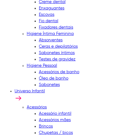
Creme dental
Enxaguantes
Escovas
Fio dental
Fixadores dentais
Higiene Íntima Feminina
Absorventes
Ceras e depilatórios
Sabonetes íntimos
Testes de gravidez
Higiene Pessoal
Acessórios de banho
Óleo de banho
Sabonetes
Universo Infantil
Acessórios
Acessório infantil
Acessórios mães
Brincos
Chupetas / bicos