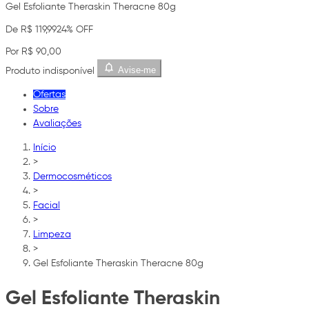
Gel Esfoliante Theraskin Theracne 80g
De R$ 119,99
24% OFF
Por R$ 90,00
Avise-me
Produto indisponível
Ofertas
Sobre
Avaliações
Início
>
Dermocosméticos
>
Facial
>
Limpeza
>
Gel Esfoliante Theraskin Theracne 80g
Gel Esfoliante Theraskin