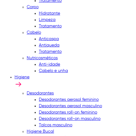
Tratamento
Corpo
Hidratante
Limpeza
Tratamento
Cabelo
Anticaspa
Antiqueda
Tratamento
Nutricosméticos
Anti-idade
Cabelo e unha
Higiene
Desodorantes
Desodorantes aerosol feminino
Desodorantes aerosol masculino
Desodorantes roll-on feminino
Desodorantes roll-on masculino
Talcos masculino
Higiene Bucal