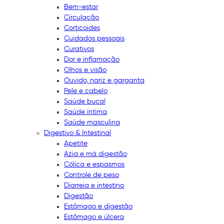
Bem-estar
Circulação
Corticoides
Cuidados pessoais
Curativos
Dor e inflamação
Olhos e visão
Ouvido, nariz e garganta
Pele e cabelo
Saúde bucal
Saúde íntima
Saúde masculina
Digestivo & Intestinal
Apetite
Azia e má digestão
Cólica e espasmos
Controle de peso
Diarreia e intestino
Digestão
Estômago e digestão
Estômago e úlcera