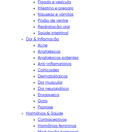
Fígado e vesícula
Intestino e preparo
Náuseas e vômitos
Prisão de ventre
Reidratação oral
Saúde intestinal
Dor & Inflamação
Acne
Analgésicos
Analgésicos potentes
Anti-inflamatórios
Corticoides
Dermatológicos
Dor muscular
Dor neuropática
Enxaqueca
Gota
Psoríase
Hormônios & Saúde
Contraceptivos
Hormônios femininos
Modulação hormonal