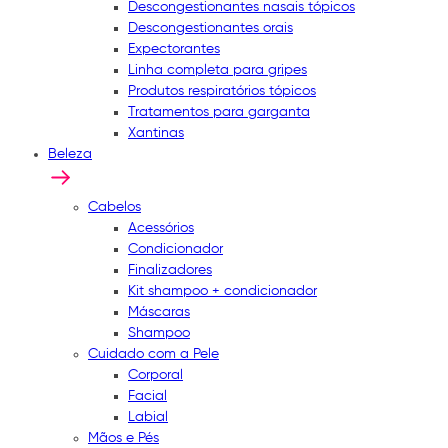
Descongestionantes nasais tópicos
Descongestionantes orais
Expectorantes
Linha completa para gripes
Produtos respiratórios tópicos
Tratamentos para garganta
Xantinas
Beleza
Cabelos
Acessórios
Condicionador
Finalizadores
Kit shampoo + condicionador
Máscaras
Shampoo
Cuidado com a Pele
Corporal
Facial
Labial
Mãos e Pés