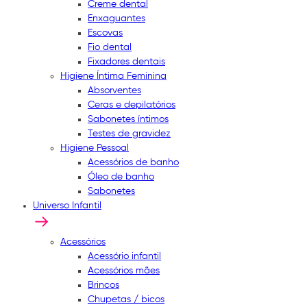
Creme dental
Enxaguantes
Escovas
Fio dental
Fixadores dentais
Higiene Íntima Feminina
Absorventes
Ceras e depilatórios
Sabonetes íntimos
Testes de gravidez
Higiene Pessoal
Acessórios de banho
Óleo de banho
Sabonetes
Universo Infantil
Acessórios
Acessório infantil
Acessórios mães
Brincos
Chupetas / bicos