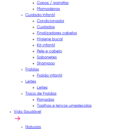
Copos / garrafas
Mamadeiras
Cuidado Infantil
Condicionador
Cuidados
Finalizadores cabelos
Higiene bucal
Kit infantil
Pele e cabelo
Sabonetes
Shampoo
Fraldas
Fralda infantil
Leites
Leites
Troca de Fraldas
Pomadas
Toalhas e lenços umedecidos
Vida Saudável
Naturais