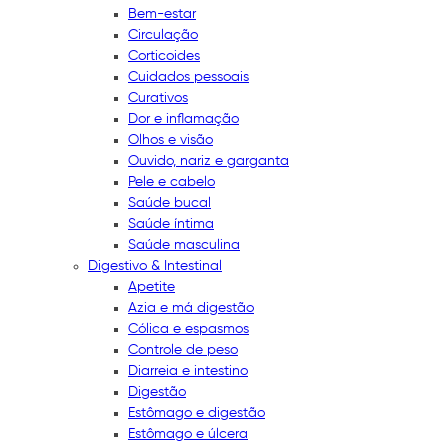
Bem-estar
Circulação
Corticoides
Cuidados pessoais
Curativos
Dor e inflamação
Olhos e visão
Ouvido, nariz e garganta
Pele e cabelo
Saúde bucal
Saúde íntima
Saúde masculina
Digestivo & Intestinal
Apetite
Azia e má digestão
Cólica e espasmos
Controle de peso
Diarreia e intestino
Digestão
Estômago e digestão
Estômago e úlcera