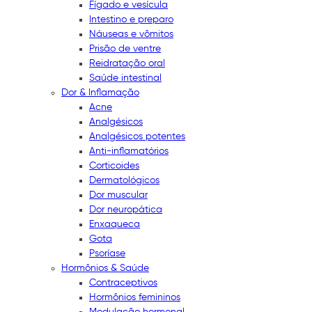
Fígado e vesícula
Intestino e preparo
Náuseas e vômitos
Prisão de ventre
Reidratação oral
Saúde intestinal
Dor & Inflamação
Acne
Analgésicos
Analgésicos potentes
Anti-inflamatórios
Corticoides
Dermatológicos
Dor muscular
Dor neuropática
Enxaqueca
Gota
Psoríase
Hormônios & Saúde
Contraceptivos
Hormônios femininos
Modulação hormonal