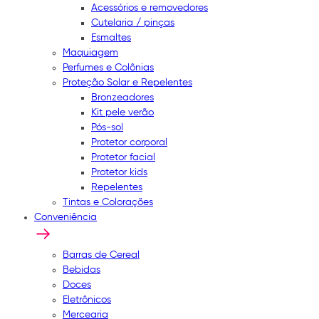
Acessórios e removedores
Cutelaria / pinças
Esmaltes
Maquiagem
Perfumes e Colônias
Proteção Solar e Repelentes
Bronzeadores
Kit pele verão
Pós-sol
Protetor corporal
Protetor facial
Protetor kids
Repelentes
Tintas e Colorações
Conveniência
Barras de Cereal
Bebidas
Doces
Eletrônicos
Mercearia