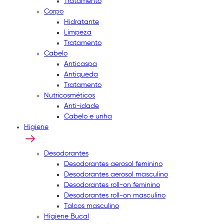
Tratamento
Corpo
Hidratante
Limpeza
Tratamento
Cabelo
Anticaspa
Antiqueda
Tratamento
Nutricosméticos
Anti-idade
Cabelo e unha
Higiene
Desodorantes
Desodorantes aerosol feminino
Desodorantes aerosol masculino
Desodorantes roll-on feminino
Desodorantes roll-on masculino
Talcos masculino
Higiene Bucal