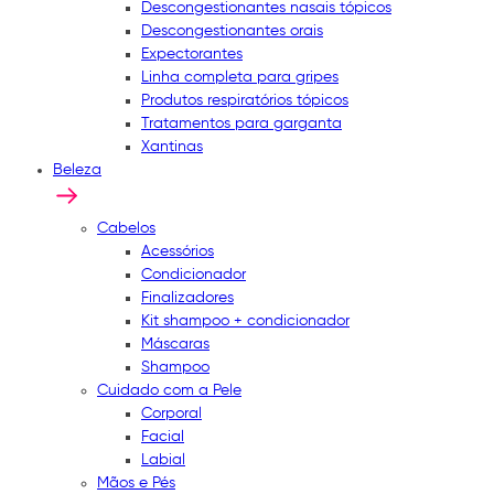
Descongestionantes nasais tópicos
Descongestionantes orais
Expectorantes
Linha completa para gripes
Produtos respiratórios tópicos
Tratamentos para garganta
Xantinas
Beleza
Cabelos
Acessórios
Condicionador
Finalizadores
Kit shampoo + condicionador
Máscaras
Shampoo
Cuidado com a Pele
Corporal
Facial
Labial
Mãos e Pés