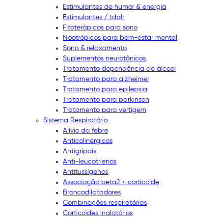
Estimulantes de humor & energia
Estimulantes / tdah
Fitoterápicos para sono
Nootrópicos para bem-estar mental
Sono & relaxamento
Suplementos neurotônicos
Tratamento dependência de álcool
Tratamento para alzheimer
Tratamento para epilepsia
Tratamento para parkinson
Tratamento para vertigem
Sistema Respiratório
Alívio da febre
Anticolinérgicos
Antigripais
Anti-leucotrienos
Antitussígenos
Associação beta2 + corticoide
Broncodilatadores
Combinações respiratórias
Corticoides inalatórios