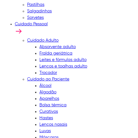
Pastilhas
Salgadinhos
Sorvetes
Cuidado Pessoal
Cuidado Adulto
Absorvente adulto
Fralda geriátrica
Leites e fórmulas adulto
Lenços e toalhas adulto
Trocador
Cuidado ao Paciente
Álcool
Algodão
Aparelhos
Bolsa térmica
Curativos
Hastes
Lenços nasais
Luvas
Máscaras