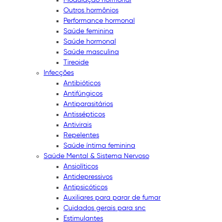
Outros hormônios
Performance hormonal
Saúde feminina
Saúde hormonal
Saúde masculina
Tireoide
Infecções
Antibióticos
Antifúngicos
Antiparasitários
Antissépticos
Antivirais
Repelentes
Saúde íntima feminina
Saúde Mental & Sistema Nervoso
Ansiolíticos
Antidepressivos
Antipsicóticos
Auxiliares para parar de fumar
Cuidados gerais para snc
Estimulantes