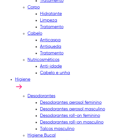
Tratamento
Corpo
Hidratante
Limpeza
Tratamento
Cabelo
Anticaspa
Antiqueda
Tratamento
Nutricosméticos
Anti-idade
Cabelo e unha
Higiene
Desodorantes
Desodorantes aerosol feminino
Desodorantes aerosol masculino
Desodorantes roll-on feminino
Desodorantes roll-on masculino
Talcos masculino
Higiene Bucal