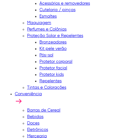
Acessórios e removedores
Cutelaria / pinças
Esmaltes
Maquiagem
Perfumes e Colônias
Proteção Solar e Repelentes
Bronzeadores
Kit pele verão
Pós-sol
Protetor corporal
Protetor facial
Protetor kids
Repelentes
Tintas e Colorações
Conveniência
Barras de Cereal
Bebidas
Doces
Eletrônicos
Mercearia