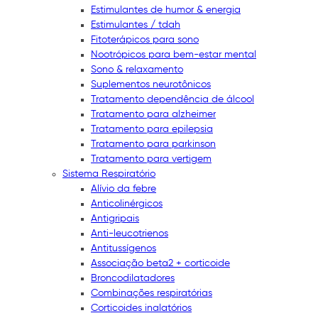
Estimulantes de humor & energia
Estimulantes / tdah
Fitoterápicos para sono
Nootrópicos para bem-estar mental
Sono & relaxamento
Suplementos neurotônicos
Tratamento dependência de álcool
Tratamento para alzheimer
Tratamento para epilepsia
Tratamento para parkinson
Tratamento para vertigem
Sistema Respiratório
Alívio da febre
Anticolinérgicos
Antigripais
Anti-leucotrienos
Antitussígenos
Associação beta2 + corticoide
Broncodilatadores
Combinações respiratórias
Corticoides inalatórios