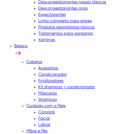
Descongestionantes nasais tópicos
Descongestionantes orais
Expectorantes
Linha completa para gripes
Produtos respiratórios tópicos
Tratamentos para garganta
Xantinas
Beleza
Cabelos
Acessórios
Condicionador
Finalizadores
Kit shampoo + condicionador
Máscaras
Shampoo
Cuidado com a Pele
Corporal
Facial
Labial
Mãos e Pés