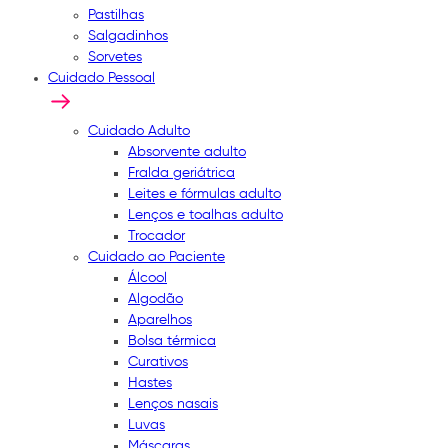
Pastilhas
Salgadinhos
Sorvetes
Cuidado Pessoal
Cuidado Adulto
Absorvente adulto
Fralda geriátrica
Leites e fórmulas adulto
Lenços e toalhas adulto
Trocador
Cuidado ao Paciente
Álcool
Algodão
Aparelhos
Bolsa térmica
Curativos
Hastes
Lenços nasais
Luvas
Máscaras