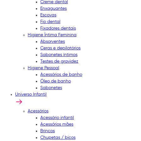
Creme dental
Enxaguantes
Escovas
Fio dental
Fixadores dentais
Higiene Íntima Feminina
Absorventes
Ceras e depilatórios
Sabonetes íntimos
Testes de gravidez
Higiene Pessoal
Acessórios de banho
Óleo de banho
Sabonetes
Universo Infantil
Acessórios
Acessório infantil
Acessórios mães
Brincos
Chupetas / bicos