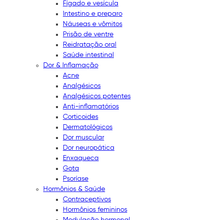
Fígado e vesícula
Intestino e preparo
Náuseas e vômitos
Prisão de ventre
Reidratação oral
Saúde intestinal
Dor & Inflamação
Acne
Analgésicos
Analgésicos potentes
Anti-inflamatórios
Corticoides
Dermatológicos
Dor muscular
Dor neuropática
Enxaqueca
Gota
Psoríase
Hormônios & Saúde
Contraceptivos
Hormônios femininos
Modulação hormonal