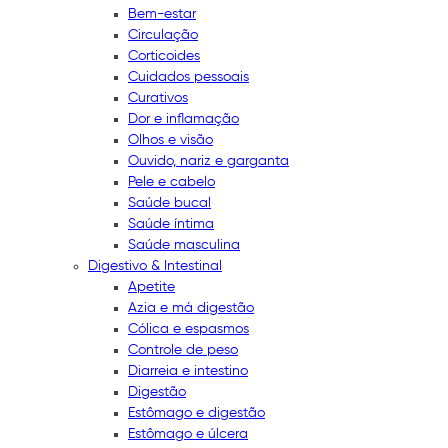
Bem-estar
Circulação
Corticoides
Cuidados pessoais
Curativos
Dor e inflamação
Olhos e visão
Ouvido, nariz e garganta
Pele e cabelo
Saúde bucal
Saúde íntima
Saúde masculina
Digestivo & Intestinal
Apetite
Azia e má digestão
Cólica e espasmos
Controle de peso
Diarreia e intestino
Digestão
Estômago e digestão
Estômago e úlcera