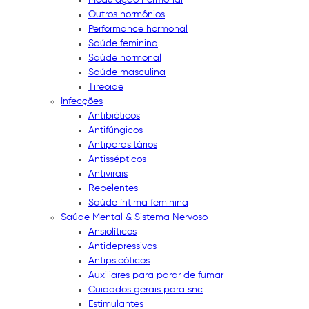
Outros hormônios
Performance hormonal
Saúde feminina
Saúde hormonal
Saúde masculina
Tireoide
Infecções
Antibióticos
Antifúngicos
Antiparasitários
Antissépticos
Antivirais
Repelentes
Saúde íntima feminina
Saúde Mental & Sistema Nervoso
Ansiolíticos
Antidepressivos
Antipsicóticos
Auxiliares para parar de fumar
Cuidados gerais para snc
Estimulantes