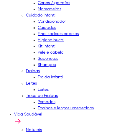
Copos / garrafas
Mamadeiras
Cuidado Infantil
Condicionador
Cuidados
Finalizadores cabelos
Higiene bucal
Kit infantil
Pele e cabelo
Sabonetes
Shampoo
Fraldas
Fralda infantil
Leites
Leites
Troca de Fraldas
Pomadas
Toalhas e lenços umedecidos
Vida Saudável
Naturais