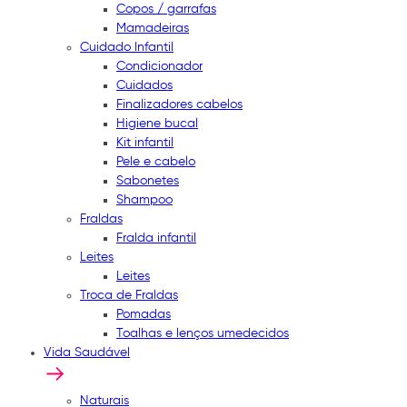
Copos / garrafas
Mamadeiras
Cuidado Infantil
Condicionador
Cuidados
Finalizadores cabelos
Higiene bucal
Kit infantil
Pele e cabelo
Sabonetes
Shampoo
Fraldas
Fralda infantil
Leites
Leites
Troca de Fraldas
Pomadas
Toalhas e lenços umedecidos
Vida Saudável
Naturais