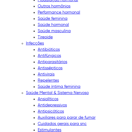
Outros hormônios
Performance hormonal
Saúde feminina
Saúde hormonal
Saúde masculina
Tireoide
Infecções
Antibióticos
Antifúngicos
Antiparasitários
Antissépticos
Antivirais
Repelentes
Saúde íntima feminina
Saúde Mental & Sistema Nervoso
Ansiolíticos
Antidepressivos
Antipsicóticos
Auxiliares para parar de fumar
Cuidados gerais para snc
Estimulantes