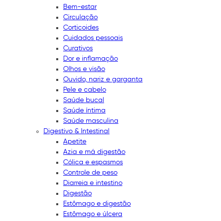
Bem-estar
Circulação
Corticoides
Cuidados pessoais
Curativos
Dor e inflamação
Olhos e visão
Ouvido, nariz e garganta
Pele e cabelo
Saúde bucal
Saúde íntima
Saúde masculina
Digestivo & Intestinal
Apetite
Azia e má digestão
Cólica e espasmos
Controle de peso
Diarreia e intestino
Digestão
Estômago e digestão
Estômago e úlcera