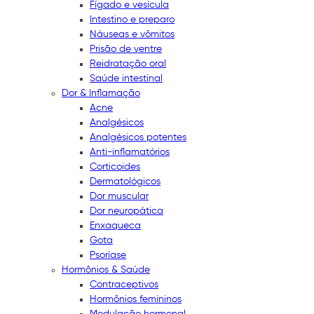
Fígado e vesícula
Intestino e preparo
Náuseas e vômitos
Prisão de ventre
Reidratação oral
Saúde intestinal
Dor & Inflamação
Acne
Analgésicos
Analgésicos potentes
Anti-inflamatórios
Corticoides
Dermatológicos
Dor muscular
Dor neuropática
Enxaqueca
Gota
Psoríase
Hormônios & Saúde
Contraceptivos
Hormônios femininos
Modulação hormonal