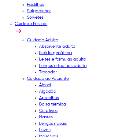
Pastilhas
Salgadinhos
Sorvetes
Cuidado Pessoal
Cuidado Adulto
Absorvente adulto
Fralda geriátrica
Leites e fórmulas adulto
Lenços e toalhas adulto
Trocador
Cuidado ao Paciente
Álcool
Algodão
Aparelhos
Bolsa térmica
Curativos
Hastes
Lenços nasais
Luvas
Máscaras