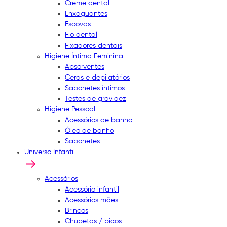
Creme dental
Enxaguantes
Escovas
Fio dental
Fixadores dentais
Higiene Íntima Feminina
Absorventes
Ceras e depilatórios
Sabonetes íntimos
Testes de gravidez
Higiene Pessoal
Acessórios de banho
Óleo de banho
Sabonetes
Universo Infantil
Acessórios
Acessório infantil
Acessórios mães
Brincos
Chupetas / bicos