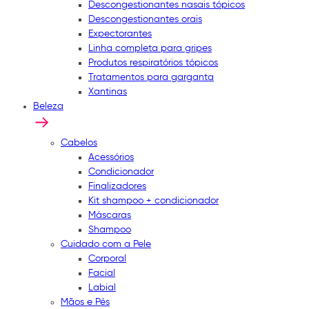
Descongestionantes nasais tópicos
Descongestionantes orais
Expectorantes
Linha completa para gripes
Produtos respiratórios tópicos
Tratamentos para garganta
Xantinas
Beleza
Cabelos
Acessórios
Condicionador
Finalizadores
Kit shampoo + condicionador
Máscaras
Shampoo
Cuidado com a Pele
Corporal
Facial
Labial
Mãos e Pés