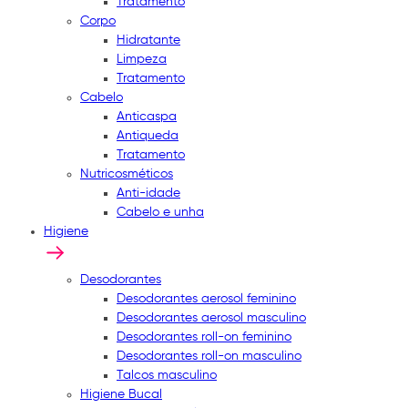
Tratamento
Corpo
Hidratante
Limpeza
Tratamento
Cabelo
Anticaspa
Antiqueda
Tratamento
Nutricosméticos
Anti-idade
Cabelo e unha
Higiene
Desodorantes
Desodorantes aerosol feminino
Desodorantes aerosol masculino
Desodorantes roll-on feminino
Desodorantes roll-on masculino
Talcos masculino
Higiene Bucal