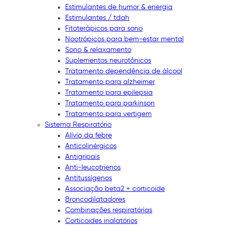
Estimulantes de humor & energia
Estimulantes / tdah
Fitoterápicos para sono
Nootrópicos para bem-estar mental
Sono & relaxamento
Suplementos neurotônicos
Tratamento dependência de álcool
Tratamento para alzheimer
Tratamento para epilepsia
Tratamento para parkinson
Tratamento para vertigem
Sistema Respiratório
Alívio da febre
Anticolinérgicos
Antigripais
Anti-leucotrienos
Antitussígenos
Associação beta2 + corticoide
Broncodilatadores
Combinações respiratórias
Corticoides inalatórios