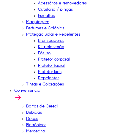
Acessórios e removedores
Cutelaria / pinças
Esmaltes
Maquiagem
Perfumes e Colônias
Proteção Solar e Repelentes
Bronzeadores
Kit pele verão
Pós-sol
Protetor corporal
Protetor facial
Protetor kids
Repelentes
Tintas e Colorações
Conveniência
Barras de Cereal
Bebidas
Doces
Eletrônicos
Mercearia