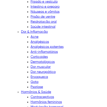
Fígado e vesícula
Intestino e preparo
Náuseas e vômitos
Prisão de ventre
Reidratação oral
Saúde intestinal
Dor & Inflamação
Acne
Analgésicos
Analgésicos potentes
Anti-inflamatórios
Corticoides
Dermatológicos
Dor muscular
Dor neuropática
Enxaqueca
Gota
Psoríase
Hormônios & Saúde
Contraceptivos
Hormônios femininos
Modulação hormonal