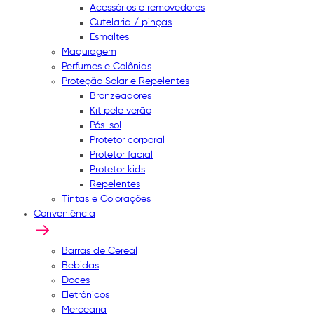
Acessórios e removedores
Cutelaria / pinças
Esmaltes
Maquiagem
Perfumes e Colônias
Proteção Solar e Repelentes
Bronzeadores
Kit pele verão
Pós-sol
Protetor corporal
Protetor facial
Protetor kids
Repelentes
Tintas e Colorações
Conveniência
Barras de Cereal
Bebidas
Doces
Eletrônicos
Mercearia