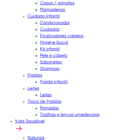
Copos / garrafas
Mamadeiras
Cuidado Infantil
Condicionador
Cuidados
Finalizadores cabelos
Higiene bucal
Kit infantil
Pele e cabelo
Sabonetes
Shampoo
Fraldas
Fralda infantil
Leites
Leites
Troca de Fraldas
Pomadas
Toalhas e lenços umedecidos
Vida Saudável
Naturais