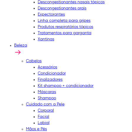
Descongestionantes nasais tópicos
Descongestionantes orais
Expectorantes
Linha completa para gripes
Produtos respiratórios tópicos
Tratamentos para garganta
Xantinas
Beleza
Cabelos
Acessórios
Condicionador
Finalizadores
Kit shampoo + condicionador
Máscaras
Shampoo
Cuidado com a Pele
Corporal
Facial
Labial
Mãos e Pés