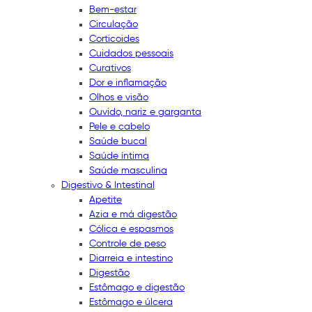
Bem-estar
Circulação
Corticoides
Cuidados pessoais
Curativos
Dor e inflamação
Olhos e visão
Ouvido, nariz e garganta
Pele e cabelo
Saúde bucal
Saúde íntima
Saúde masculina
Digestivo & Intestinal
Apetite
Azia e má digestão
Cólica e espasmos
Controle de peso
Diarreia e intestino
Digestão
Estômago e digestão
Estômago e úlcera