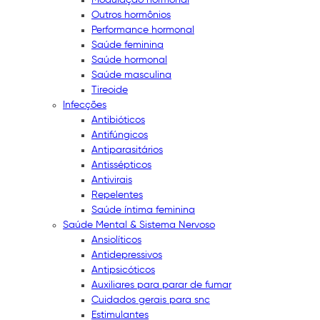
Outros hormônios
Performance hormonal
Saúde feminina
Saúde hormonal
Saúde masculina
Tireoide
Infecções
Antibióticos
Antifúngicos
Antiparasitários
Antissépticos
Antivirais
Repelentes
Saúde íntima feminina
Saúde Mental & Sistema Nervoso
Ansiolíticos
Antidepressivos
Antipsicóticos
Auxiliares para parar de fumar
Cuidados gerais para snc
Estimulantes