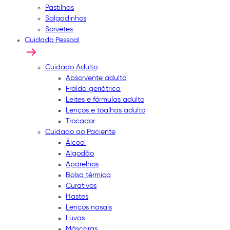
Pastilhas
Salgadinhos
Sorvetes
Cuidado Pessoal
Cuidado Adulto
Absorvente adulto
Fralda geriátrica
Leites e fórmulas adulto
Lenços e toalhas adulto
Trocador
Cuidado ao Paciente
Álcool
Algodão
Aparelhos
Bolsa térmica
Curativos
Hastes
Lenços nasais
Luvas
Máscaras