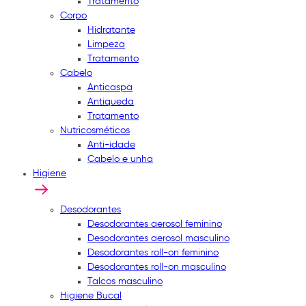
Tratamento
Corpo
Hidratante
Limpeza
Tratamento
Cabelo
Anticaspa
Antiqueda
Tratamento
Nutricosméticos
Anti-idade
Cabelo e unha
Higiene
Desodorantes
Desodorantes aerosol feminino
Desodorantes aerosol masculino
Desodorantes roll-on feminino
Desodorantes roll-on masculino
Talcos masculino
Higiene Bucal