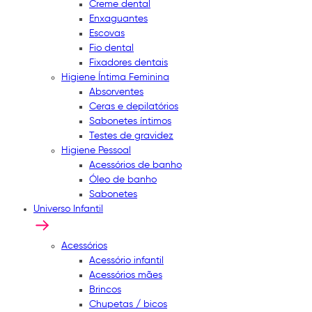
Creme dental
Enxaguantes
Escovas
Fio dental
Fixadores dentais
Higiene Íntima Feminina
Absorventes
Ceras e depilatórios
Sabonetes íntimos
Testes de gravidez
Higiene Pessoal
Acessórios de banho
Óleo de banho
Sabonetes
Universo Infantil
Acessórios
Acessório infantil
Acessórios mães
Brincos
Chupetas / bicos