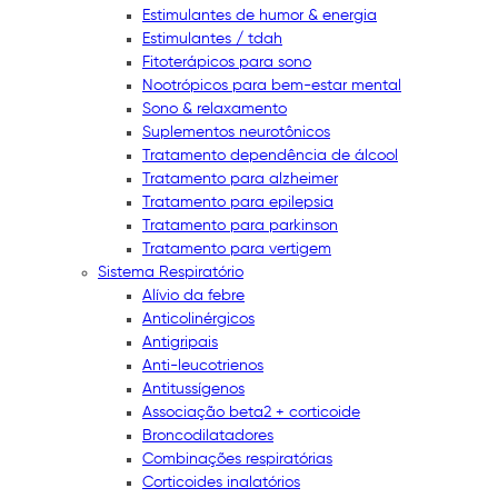
Estimulantes de humor & energia
Estimulantes / tdah
Fitoterápicos para sono
Nootrópicos para bem-estar mental
Sono & relaxamento
Suplementos neurotônicos
Tratamento dependência de álcool
Tratamento para alzheimer
Tratamento para epilepsia
Tratamento para parkinson
Tratamento para vertigem
Sistema Respiratório
Alívio da febre
Anticolinérgicos
Antigripais
Anti-leucotrienos
Antitussígenos
Associação beta2 + corticoide
Broncodilatadores
Combinações respiratórias
Corticoides inalatórios