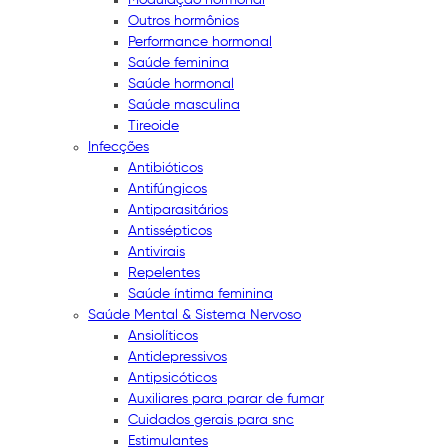
Outros hormônios
Performance hormonal
Saúde feminina
Saúde hormonal
Saúde masculina
Tireoide
Infecções
Antibióticos
Antifúngicos
Antiparasitários
Antissépticos
Antivirais
Repelentes
Saúde íntima feminina
Saúde Mental & Sistema Nervoso
Ansiolíticos
Antidepressivos
Antipsicóticos
Auxiliares para parar de fumar
Cuidados gerais para snc
Estimulantes