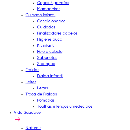
Copos / garrafas
Mamadeiras
Cuidado Infantil
Condicionador
Cuidados
Finalizadores cabelos
Higiene bucal
Kit infantil
Pele e cabelo
Sabonetes
Shampoo
Fraldas
Fralda infantil
Leites
Leites
Troca de Fraldas
Pomadas
Toalhas e lenços umedecidos
Vida Saudável
Naturais