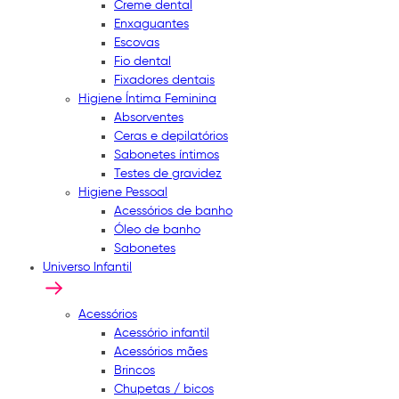
Creme dental
Enxaguantes
Escovas
Fio dental
Fixadores dentais
Higiene Íntima Feminina
Absorventes
Ceras e depilatórios
Sabonetes íntimos
Testes de gravidez
Higiene Pessoal
Acessórios de banho
Óleo de banho
Sabonetes
Universo Infantil
Acessórios
Acessório infantil
Acessórios mães
Brincos
Chupetas / bicos