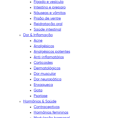
Fígado e vesícula
Intestino e preparo
Náuseas e vômitos
Prisão de ventre
Reidratação oral
Saúde intestinal
Dor & Inflamação
Acne
Analgésicos
Analgésicos potentes
Anti-inflamatórios
Corticoides
Dermatológicos
Dor muscular
Dor neuropática
Enxaqueca
Gota
Psoríase
Hormônios & Saúde
Contraceptivos
Hormônios femininos
Modulação hormonal