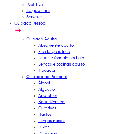
Pastilhas
Salgadinhos
Sorvetes
Cuidado Pessoal
Cuidado Adulto
Absorvente adulto
Fralda geriátrica
Leites e fórmulas adulto
Lenços e toalhas adulto
Trocador
Cuidado ao Paciente
Álcool
Algodão
Aparelhos
Bolsa térmica
Curativos
Hastes
Lenços nasais
Luvas
Máscaras