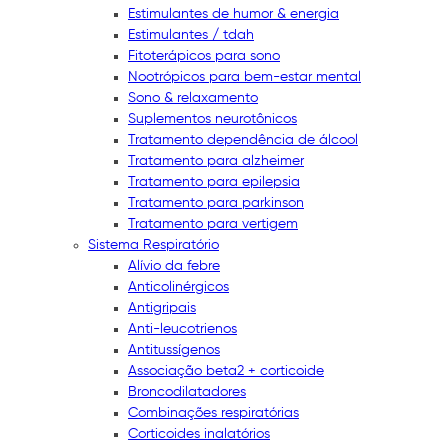
Estimulantes de humor & energia
Estimulantes / tdah
Fitoterápicos para sono
Nootrópicos para bem-estar mental
Sono & relaxamento
Suplementos neurotônicos
Tratamento dependência de álcool
Tratamento para alzheimer
Tratamento para epilepsia
Tratamento para parkinson
Tratamento para vertigem
Sistema Respiratório
Alívio da febre
Anticolinérgicos
Antigripais
Anti-leucotrienos
Antitussígenos
Associação beta2 + corticoide
Broncodilatadores
Combinações respiratórias
Corticoides inalatórios