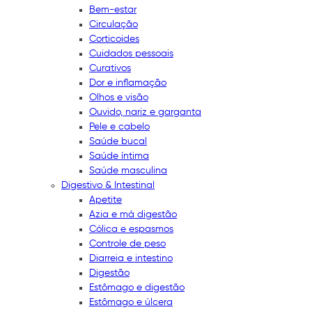
Bem-estar
Circulação
Corticoides
Cuidados pessoais
Curativos
Dor e inflamação
Olhos e visão
Ouvido, nariz e garganta
Pele e cabelo
Saúde bucal
Saúde íntima
Saúde masculina
Digestivo & Intestinal
Apetite
Azia e má digestão
Cólica e espasmos
Controle de peso
Diarreia e intestino
Digestão
Estômago e digestão
Estômago e úlcera