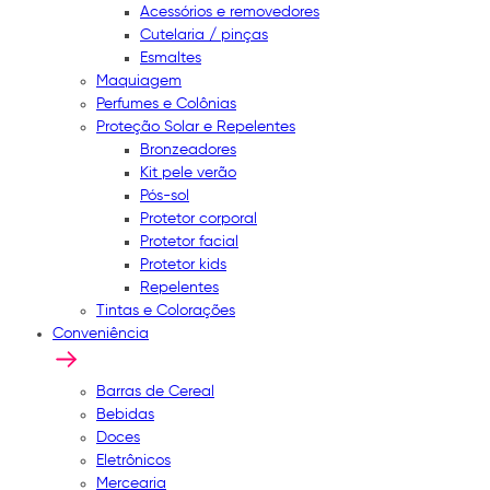
Acessórios e removedores
Cutelaria / pinças
Esmaltes
Maquiagem
Perfumes e Colônias
Proteção Solar e Repelentes
Bronzeadores
Kit pele verão
Pós-sol
Protetor corporal
Protetor facial
Protetor kids
Repelentes
Tintas e Colorações
Conveniência
Barras de Cereal
Bebidas
Doces
Eletrônicos
Mercearia