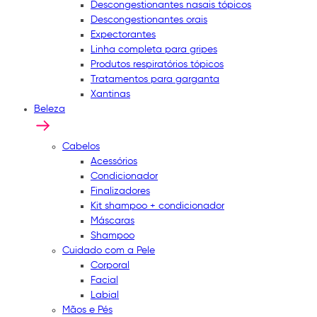
Descongestionantes nasais tópicos
Descongestionantes orais
Expectorantes
Linha completa para gripes
Produtos respiratórios tópicos
Tratamentos para garganta
Xantinas
Beleza
Cabelos
Acessórios
Condicionador
Finalizadores
Kit shampoo + condicionador
Máscaras
Shampoo
Cuidado com a Pele
Corporal
Facial
Labial
Mãos e Pés