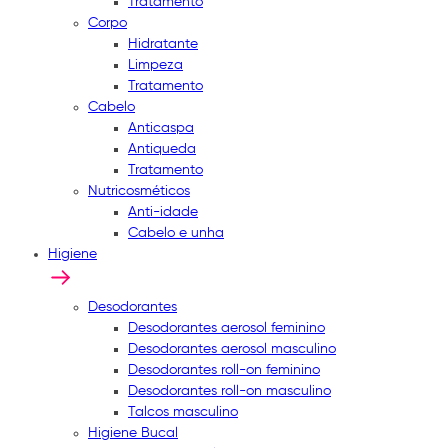
Tratamento
Corpo
Hidratante
Limpeza
Tratamento
Cabelo
Anticaspa
Antiqueda
Tratamento
Nutricosméticos
Anti-idade
Cabelo e unha
Higiene
Desodorantes
Desodorantes aerosol feminino
Desodorantes aerosol masculino
Desodorantes roll-on feminino
Desodorantes roll-on masculino
Talcos masculino
Higiene Bucal