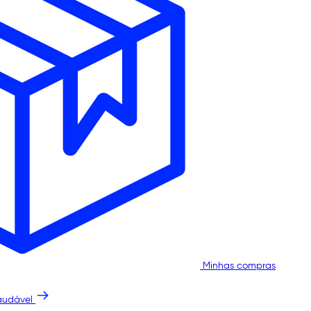
Minhas compras
audável