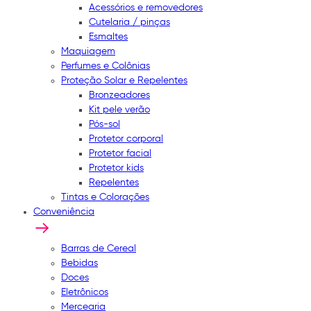
Acessórios e removedores
Cutelaria / pinças
Esmaltes
Maquiagem
Perfumes e Colônias
Proteção Solar e Repelentes
Bronzeadores
Kit pele verão
Pós-sol
Protetor corporal
Protetor facial
Protetor kids
Repelentes
Tintas e Colorações
Conveniência
Barras de Cereal
Bebidas
Doces
Eletrônicos
Mercearia