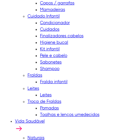
Copos / garrafas
Mamadeiras
Cuidado Infantil
Condicionador
Cuidados
Finalizadores cabelos
Higiene bucal
Kit infantil
Pele e cabelo
Sabonetes
Shampoo
Fraldas
Fralda infantil
Leites
Leites
Troca de Fraldas
Pomadas
Toalhas e lenços umedecidos
Vida Saudável
Naturais