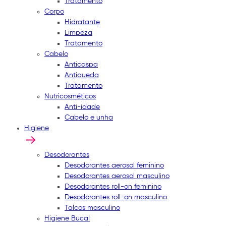
Tratamento
Corpo
Hidratante
Limpeza
Tratamento
Cabelo
Anticaspa
Antiqueda
Tratamento
Nutricosméticos
Anti-idade
Cabelo e unha
Higiene
Desodorantes
Desodorantes aerosol feminino
Desodorantes aerosol masculino
Desodorantes roll-on feminino
Desodorantes roll-on masculino
Talcos masculino
Higiene Bucal