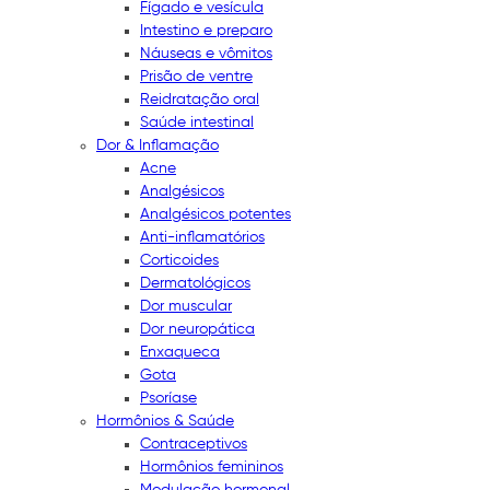
Fígado e vesícula
Intestino e preparo
Náuseas e vômitos
Prisão de ventre
Reidratação oral
Saúde intestinal
Dor & Inflamação
Acne
Analgésicos
Analgésicos potentes
Anti-inflamatórios
Corticoides
Dermatológicos
Dor muscular
Dor neuropática
Enxaqueca
Gota
Psoríase
Hormônios & Saúde
Contraceptivos
Hormônios femininos
Modulação hormonal