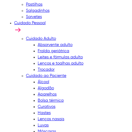
Pastilhas
Salgadinhos
Sorvetes
Cuidado Pessoal
Cuidado Adulto
Absorvente adulto
Fralda geriátrica
Leites e fórmulas adulto
Lenços e toalhas adulto
Trocador
Cuidado ao Paciente
Álcool
Algodão
Aparelhos
Bolsa térmica
Curativos
Hastes
Lenços nasais
Luvas
Máscaras