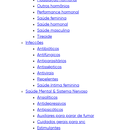
Outros hormônios
Performance hormonal
Saúde feminina
Saúde hormonal
Saúde masculina
Tireoide
Infecções
Antibióticos
Antifúngicos
Antiparasitários
Antissépticos
Antivirais
Repelentes
Saúde íntima feminina
Saúde Mental & Sistema Nervoso
Ansiolíticos
Antidepressivos
Antipsicóticos
Auxiliares para parar de fumar
Cuidados gerais para snc
Estimulantes