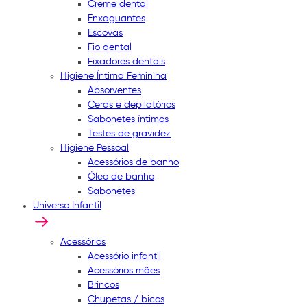
Creme dental
Enxaguantes
Escovas
Fio dental
Fixadores dentais
Higiene Íntima Feminina
Absorventes
Ceras e depilatórios
Sabonetes íntimos
Testes de gravidez
Higiene Pessoal
Acessórios de banho
Óleo de banho
Sabonetes
Universo Infantil
Acessórios
Acessório infantil
Acessórios mães
Brincos
Chupetas / bicos