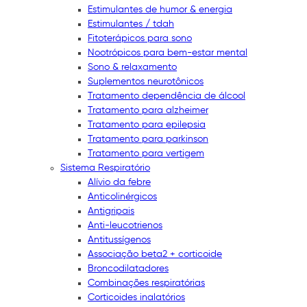
Estimulantes de humor & energia
Estimulantes / tdah
Fitoterápicos para sono
Nootrópicos para bem-estar mental
Sono & relaxamento
Suplementos neurotônicos
Tratamento dependência de álcool
Tratamento para alzheimer
Tratamento para epilepsia
Tratamento para parkinson
Tratamento para vertigem
Sistema Respiratório
Alívio da febre
Anticolinérgicos
Antigripais
Anti-leucotrienos
Antitussígenos
Associação beta2 + corticoide
Broncodilatadores
Combinações respiratórias
Corticoides inalatórios