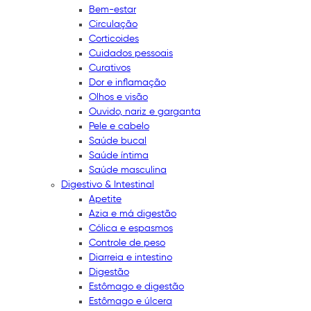
Bem-estar
Circulação
Corticoides
Cuidados pessoais
Curativos
Dor e inflamação
Olhos e visão
Ouvido, nariz e garganta
Pele e cabelo
Saúde bucal
Saúde íntima
Saúde masculina
Digestivo & Intestinal
Apetite
Azia e má digestão
Cólica e espasmos
Controle de peso
Diarreia e intestino
Digestão
Estômago e digestão
Estômago e úlcera