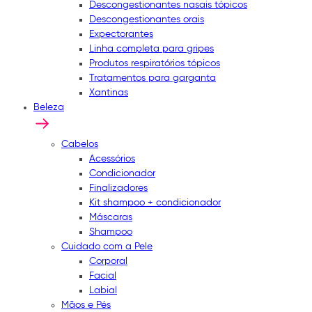
Descongestionantes nasais tópicos
Descongestionantes orais
Expectorantes
Linha completa para gripes
Produtos respiratórios tópicos
Tratamentos para garganta
Xantinas
Beleza
Cabelos
Acessórios
Condicionador
Finalizadores
Kit shampoo + condicionador
Máscaras
Shampoo
Cuidado com a Pele
Corporal
Facial
Labial
Mãos e Pés