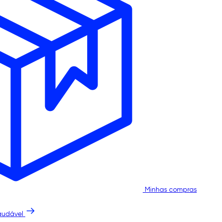
Minhas compras
audável