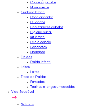
Copos / garrafas
Mamadeiras
Cuidado Infantil
Condicionador
Cuidados
Finalizadores cabelos
Higiene bucal
Kit infantil
Pele e cabelo
Sabonetes
Shampoo
Fraldas
Fralda infantil
Leites
Leites
Troca de Fraldas
Pomadas
Toalhas e lenços umedecidos
Vida Saudável
Naturais