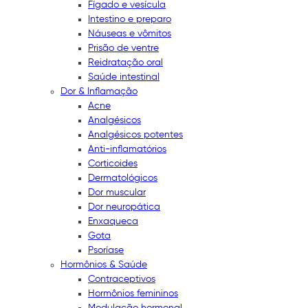
Fígado e vesícula
Intestino e preparo
Náuseas e vômitos
Prisão de ventre
Reidratação oral
Saúde intestinal
Dor & Inflamação
Acne
Analgésicos
Analgésicos potentes
Anti-inflamatórios
Corticoides
Dermatológicos
Dor muscular
Dor neuropática
Enxaqueca
Gota
Psoríase
Hormônios & Saúde
Contraceptivos
Hormônios femininos
Modulação hormonal