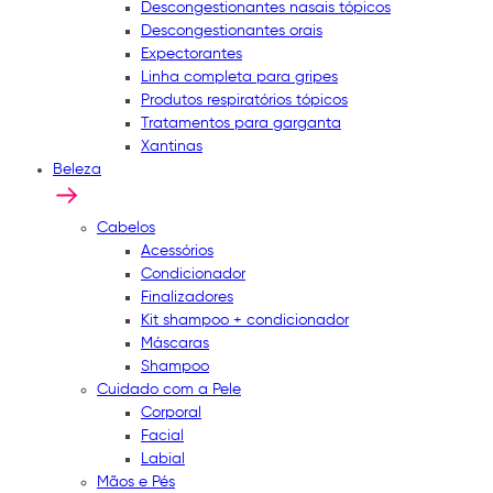
Descongestionantes nasais tópicos
Descongestionantes orais
Expectorantes
Linha completa para gripes
Produtos respiratórios tópicos
Tratamentos para garganta
Xantinas
Beleza
Cabelos
Acessórios
Condicionador
Finalizadores
Kit shampoo + condicionador
Máscaras
Shampoo
Cuidado com a Pele
Corporal
Facial
Labial
Mãos e Pés