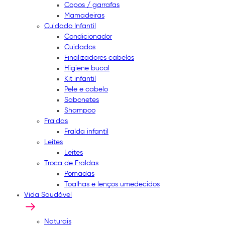
Copos / garrafas
Mamadeiras
Cuidado Infantil
Condicionador
Cuidados
Finalizadores cabelos
Higiene bucal
Kit infantil
Pele e cabelo
Sabonetes
Shampoo
Fraldas
Fralda infantil
Leites
Leites
Troca de Fraldas
Pomadas
Toalhas e lenços umedecidos
Vida Saudável
Naturais