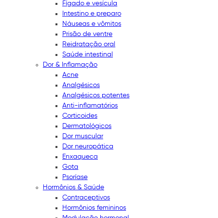
Fígado e vesícula
Intestino e preparo
Náuseas e vômitos
Prisão de ventre
Reidratação oral
Saúde intestinal
Dor & Inflamação
Acne
Analgésicos
Analgésicos potentes
Anti-inflamatórios
Corticoides
Dermatológicos
Dor muscular
Dor neuropática
Enxaqueca
Gota
Psoríase
Hormônios & Saúde
Contraceptivos
Hormônios femininos
Modulação hormonal