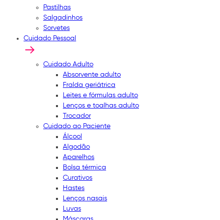
Pastilhas
Salgadinhos
Sorvetes
Cuidado Pessoal
Cuidado Adulto
Absorvente adulto
Fralda geriátrica
Leites e fórmulas adulto
Lenços e toalhas adulto
Trocador
Cuidado ao Paciente
Álcool
Algodão
Aparelhos
Bolsa térmica
Curativos
Hastes
Lenços nasais
Luvas
Máscaras