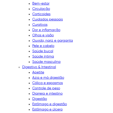
Bem-estar
Circulação
Corticoides
Cuidados pessoais
Curativos
Dor e inflamação
Olhos e visão
Ouvido, nariz e garganta
Pele e cabelo
Saúde bucal
Saúde íntima
Saúde masculina
Digestivo & Intestinal
Apetite
Azia e má digestão
Cólica e espasmos
Controle de peso
Diarreia e intestino
Digestão
Estômago e digestão
Estômago e úlcera