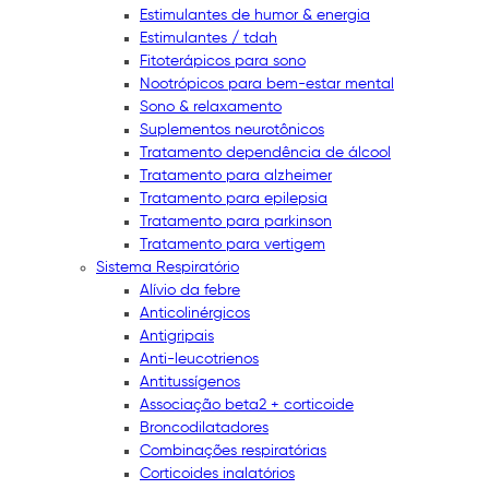
Estimulantes de humor & energia
Estimulantes / tdah
Fitoterápicos para sono
Nootrópicos para bem-estar mental
Sono & relaxamento
Suplementos neurotônicos
Tratamento dependência de álcool
Tratamento para alzheimer
Tratamento para epilepsia
Tratamento para parkinson
Tratamento para vertigem
Sistema Respiratório
Alívio da febre
Anticolinérgicos
Antigripais
Anti-leucotrienos
Antitussígenos
Associação beta2 + corticoide
Broncodilatadores
Combinações respiratórias
Corticoides inalatórios