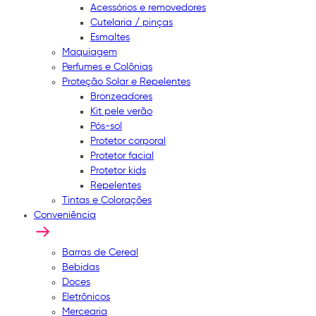
Acessórios e removedores
Cutelaria / pinças
Esmaltes
Maquiagem
Perfumes e Colônias
Proteção Solar e Repelentes
Bronzeadores
Kit pele verão
Pós-sol
Protetor corporal
Protetor facial
Protetor kids
Repelentes
Tintas e Colorações
Conveniência
Barras de Cereal
Bebidas
Doces
Eletrônicos
Mercearia