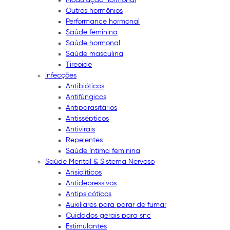
Outros hormônios
Performance hormonal
Saúde feminina
Saúde hormonal
Saúde masculina
Tireoide
Infecções
Antibióticos
Antifúngicos
Antiparasitários
Antissépticos
Antivirais
Repelentes
Saúde íntima feminina
Saúde Mental & Sistema Nervoso
Ansiolíticos
Antidepressivos
Antipsicóticos
Auxiliares para parar de fumar
Cuidados gerais para snc
Estimulantes