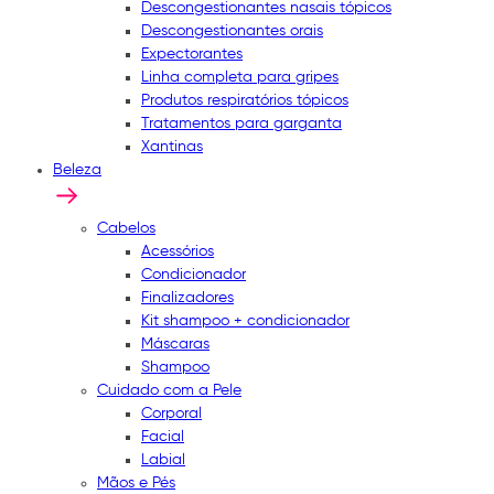
Descongestionantes nasais tópicos
Descongestionantes orais
Expectorantes
Linha completa para gripes
Produtos respiratórios tópicos
Tratamentos para garganta
Xantinas
Beleza
Cabelos
Acessórios
Condicionador
Finalizadores
Kit shampoo + condicionador
Máscaras
Shampoo
Cuidado com a Pele
Corporal
Facial
Labial
Mãos e Pés