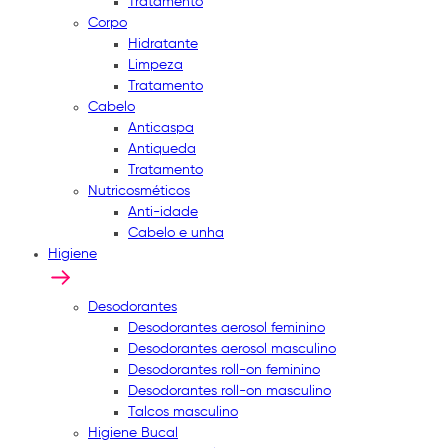
Tratamento
Corpo
Hidratante
Limpeza
Tratamento
Cabelo
Anticaspa
Antiqueda
Tratamento
Nutricosméticos
Anti-idade
Cabelo e unha
Higiene
Desodorantes
Desodorantes aerosol feminino
Desodorantes aerosol masculino
Desodorantes roll-on feminino
Desodorantes roll-on masculino
Talcos masculino
Higiene Bucal