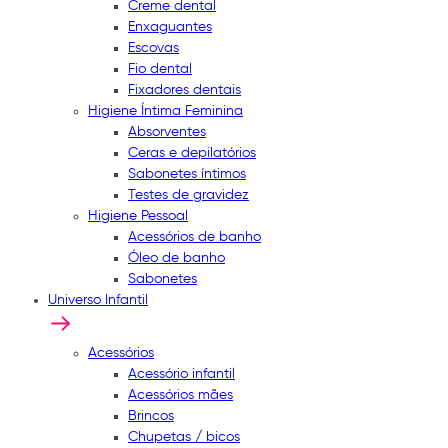
Creme dental
Enxaguantes
Escovas
Fio dental
Fixadores dentais
Higiene Íntima Feminina
Absorventes
Ceras e depilatórios
Sabonetes íntimos
Testes de gravidez
Higiene Pessoal
Acessórios de banho
Óleo de banho
Sabonetes
Universo Infantil
Acessórios
Acessório infantil
Acessórios mães
Brincos
Chupetas / bicos