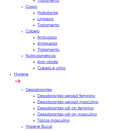
Tratamento
Corpo
Hidratante
Limpeza
Tratamento
Cabelo
Anticaspa
Antiqueda
Tratamento
Nutricosméticos
Anti-idade
Cabelo e unha
Higiene
Desodorantes
Desodorantes aerosol feminino
Desodorantes aerosol masculino
Desodorantes roll-on feminino
Desodorantes roll-on masculino
Talcos masculino
Higiene Bucal