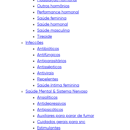
Outros hormônios
Performance hormonal
Saúde feminina
Saúde hormonal
Saúde masculina
Tireoide
Infecções
Antibióticos
Antifúngicos
Antiparasitários
Antissépticos
Antivirais
Repelentes
Saúde íntima feminina
Saúde Mental & Sistema Nervoso
Ansiolíticos
Antidepressivos
Antipsicóticos
Auxiliares para parar de fumar
Cuidados gerais para snc
Estimulantes