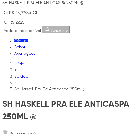
SH HASKELL PRA ELE ANTICASPA 250ML @
De R$ 44,99
34% OFF
Por R$ 29,25
Avise-me
Produto indisponível
Ofertas
Sobre
Avaliações
Início
>
Saldão
>
Sh Haskell Pra Ele Anticaspa 250ml @
SH HASKELL PRA ELE ANTICASPA
250ML @
Sem avaliações