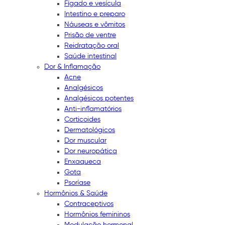
Fígado e vesícula
Intestino e preparo
Náuseas e vômitos
Prisão de ventre
Reidratação oral
Saúde intestinal
Dor & Inflamação
Acne
Analgésicos
Analgésicos potentes
Anti-inflamatórios
Corticoides
Dermatológicos
Dor muscular
Dor neuropática
Enxaqueca
Gota
Psoríase
Hormônios & Saúde
Contraceptivos
Hormônios femininos
Modulação hormonal