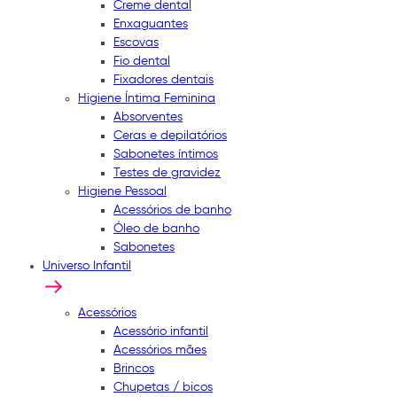
Creme dental
Enxaguantes
Escovas
Fio dental
Fixadores dentais
Higiene Íntima Feminina
Absorventes
Ceras e depilatórios
Sabonetes íntimos
Testes de gravidez
Higiene Pessoal
Acessórios de banho
Óleo de banho
Sabonetes
Universo Infantil
Acessórios
Acessório infantil
Acessórios mães
Brincos
Chupetas / bicos