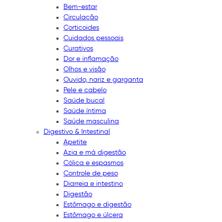
Bem-estar
Circulação
Corticoides
Cuidados pessoais
Curativos
Dor e inflamação
Olhos e visão
Ouvido, nariz e garganta
Pele e cabelo
Saúde bucal
Saúde íntima
Saúde masculina
Digestivo & Intestinal
Apetite
Azia e má digestão
Cólica e espasmos
Controle de peso
Diarreia e intestino
Digestão
Estômago e digestão
Estômago e úlcera