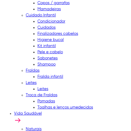
Copos / garrafas
Mamadeiras
Cuidado Infantil
Condicionador
Cuidados
Finalizadores cabelos
Higiene bucal
Kit infantil
Pele e cabelo
Sabonetes
Shampoo
Fraldas
Fralda infantil
Leites
Leites
Troca de Fraldas
Pomadas
Toalhas e lenços umedecidos
Vida Saudável
Naturais