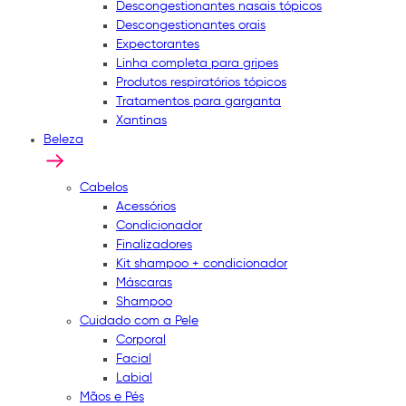
Descongestionantes nasais tópicos
Descongestionantes orais
Expectorantes
Linha completa para gripes
Produtos respiratórios tópicos
Tratamentos para garganta
Xantinas
Beleza
Cabelos
Acessórios
Condicionador
Finalizadores
Kit shampoo + condicionador
Máscaras
Shampoo
Cuidado com a Pele
Corporal
Facial
Labial
Mãos e Pés