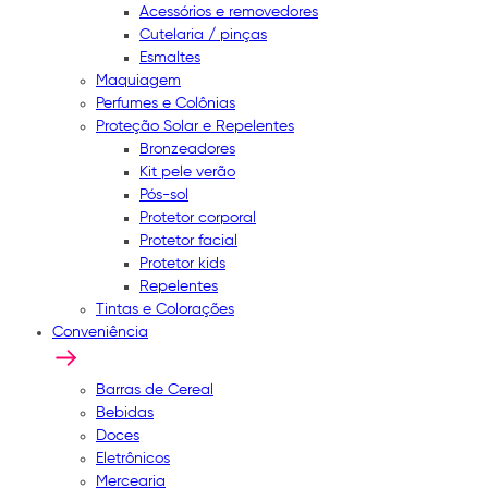
Acessórios e removedores
Cutelaria / pinças
Esmaltes
Maquiagem
Perfumes e Colônias
Proteção Solar e Repelentes
Bronzeadores
Kit pele verão
Pós-sol
Protetor corporal
Protetor facial
Protetor kids
Repelentes
Tintas e Colorações
Conveniência
Barras de Cereal
Bebidas
Doces
Eletrônicos
Mercearia