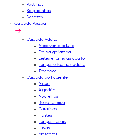
Pastilhas
Salgadinhos
Sorvetes
Cuidado Pessoal
Cuidado Adulto
Absorvente adulto
Fralda geriátrica
Leites e fórmulas adulto
Lenços e toalhas adulto
Trocador
Cuidado ao Paciente
Álcool
Algodão
Aparelhos
Bolsa térmica
Curativos
Hastes
Lenços nasais
Luvas
Máscaras