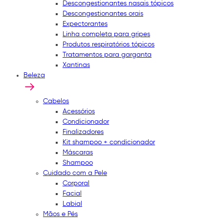
Descongestionantes nasais tópicos
Descongestionantes orais
Expectorantes
Linha completa para gripes
Produtos respiratórios tópicos
Tratamentos para garganta
Xantinas
Beleza
Cabelos
Acessórios
Condicionador
Finalizadores
Kit shampoo + condicionador
Máscaras
Shampoo
Cuidado com a Pele
Corporal
Facial
Labial
Mãos e Pés