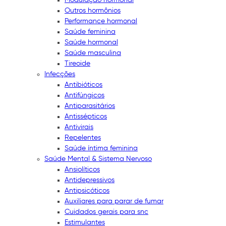
Outros hormônios
Performance hormonal
Saúde feminina
Saúde hormonal
Saúde masculina
Tireoide
Infecções
Antibióticos
Antifúngicos
Antiparasitários
Antissépticos
Antivirais
Repelentes
Saúde íntima feminina
Saúde Mental & Sistema Nervoso
Ansiolíticos
Antidepressivos
Antipsicóticos
Auxiliares para parar de fumar
Cuidados gerais para snc
Estimulantes