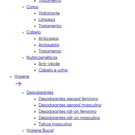
Tratamento
Corpo
Hidratante
Limpeza
Tratamento
Cabelo
Anticaspa
Antiqueda
Tratamento
Nutricosméticos
Anti-idade
Cabelo e unha
Higiene
Desodorantes
Desodorantes aerosol feminino
Desodorantes aerosol masculino
Desodorantes roll-on feminino
Desodorantes roll-on masculino
Talcos masculino
Higiene Bucal