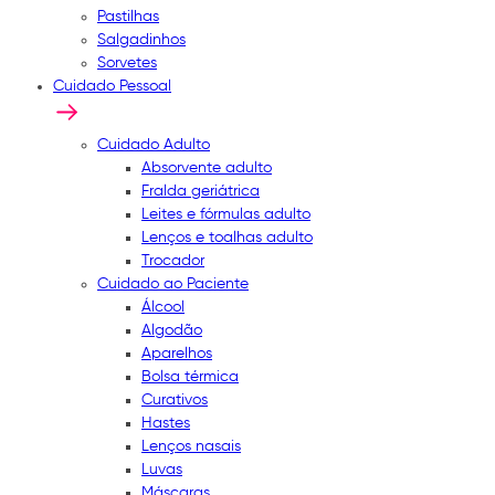
Pastilhas
Salgadinhos
Sorvetes
Cuidado Pessoal
Cuidado Adulto
Absorvente adulto
Fralda geriátrica
Leites e fórmulas adulto
Lenços e toalhas adulto
Trocador
Cuidado ao Paciente
Álcool
Algodão
Aparelhos
Bolsa térmica
Curativos
Hastes
Lenços nasais
Luvas
Máscaras