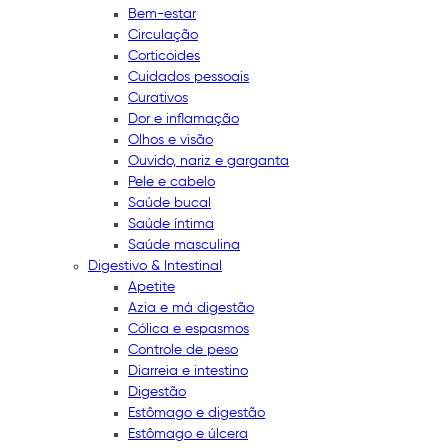
Bem-estar
Circulação
Corticoides
Cuidados pessoais
Curativos
Dor e inflamação
Olhos e visão
Ouvido, nariz e garganta
Pele e cabelo
Saúde bucal
Saúde íntima
Saúde masculina
Digestivo & Intestinal
Apetite
Azia e má digestão
Cólica e espasmos
Controle de peso
Diarreia e intestino
Digestão
Estômago e digestão
Estômago e úlcera