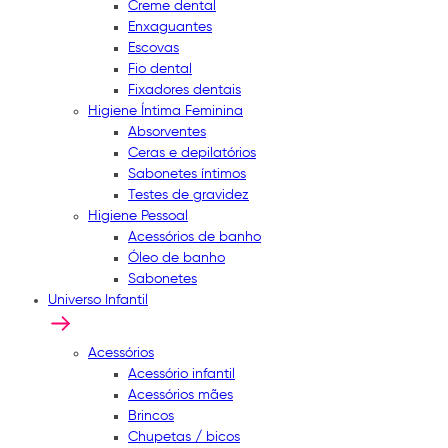
Creme dental
Enxaguantes
Escovas
Fio dental
Fixadores dentais
Higiene Íntima Feminina
Absorventes
Ceras e depilatórios
Sabonetes íntimos
Testes de gravidez
Higiene Pessoal
Acessórios de banho
Óleo de banho
Sabonetes
Universo Infantil
Acessórios
Acessório infantil
Acessórios mães
Brincos
Chupetas / bicos