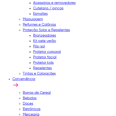
Acessórios e removedores
Cutelaria / pinças
Esmaltes
Maquiagem
Perfumes e Colônias
Proteção Solar e Repelentes
Bronzeadores
Kit pele verão
Pós-sol
Protetor corporal
Protetor facial
Protetor kids
Repelentes
Tintas e Colorações
Conveniência
Barras de Cereal
Bebidas
Doces
Eletrônicos
Mercearia