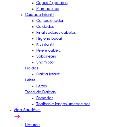
Copos / garrafas
Mamadeiras
Cuidado Infantil
Condicionador
Cuidados
Finalizadores cabelos
Higiene bucal
Kit infantil
Pele e cabelo
Sabonetes
Shampoo
Fraldas
Fralda infantil
Leites
Leites
Troca de Fraldas
Pomadas
Toalhas e lenços umedecidos
Vida Saudável
Naturais