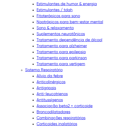
Estimulantes de humor & energia
Estimulantes / tdah
Fitoterápicos para sono
Nootrópicos para bem-estar mental
Sono & relaxamento
Suplementos neurotônicos
Tratamento dependência de álcool
Tratamento para alzheimer
Tratamento para epilepsia
Tratamento para parkinson
Tratamento para vertigem
Sistema Respiratório
Alívio da febre
Anticolinérgicos
Antigripais
Anti-leucotrienos
Antitussígenos
Associação beta2 + corticoide
Broncodilatadores
Combinações respiratórias
Corticoides inalatórios