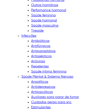
Outros hormônios
Performance hormonal
Saúde feminina
Saúde hormonal
Saúde masculina
Tireoide
Infecções
Antibióticos
Antifúngicos
Antiparasitários
Antissépticos
Antivirais
Repelentes
Saúde íntima feminina
Saúde Mental & Sistema Nervoso
Ansiolíticos
Antidepressivos
Antipsicóticos
Auxiliares para parar de fumar
Cuidados gerais para snc
Estimulantes