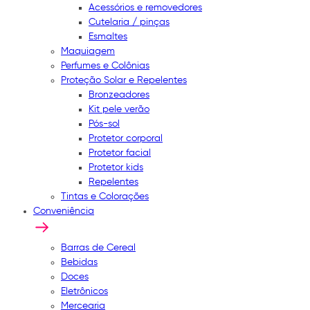
Acessórios e removedores
Cutelaria / pinças
Esmaltes
Maquiagem
Perfumes e Colônias
Proteção Solar e Repelentes
Bronzeadores
Kit pele verão
Pós-sol
Protetor corporal
Protetor facial
Protetor kids
Repelentes
Tintas e Colorações
Conveniência
Barras de Cereal
Bebidas
Doces
Eletrônicos
Mercearia