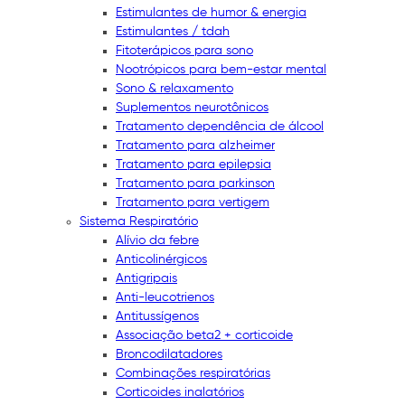
Estimulantes de humor & energia
Estimulantes / tdah
Fitoterápicos para sono
Nootrópicos para bem-estar mental
Sono & relaxamento
Suplementos neurotônicos
Tratamento dependência de álcool
Tratamento para alzheimer
Tratamento para epilepsia
Tratamento para parkinson
Tratamento para vertigem
Sistema Respiratório
Alívio da febre
Anticolinérgicos
Antigripais
Anti-leucotrienos
Antitussígenos
Associação beta2 + corticoide
Broncodilatadores
Combinações respiratórias
Corticoides inalatórios