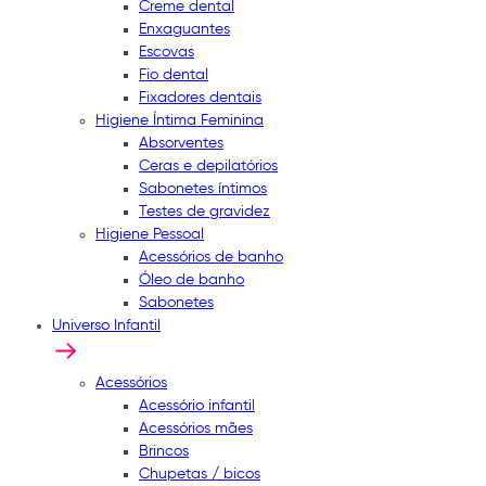
Creme dental
Enxaguantes
Escovas
Fio dental
Fixadores dentais
Higiene Íntima Feminina
Absorventes
Ceras e depilatórios
Sabonetes íntimos
Testes de gravidez
Higiene Pessoal
Acessórios de banho
Óleo de banho
Sabonetes
Universo Infantil
Acessórios
Acessório infantil
Acessórios mães
Brincos
Chupetas / bicos