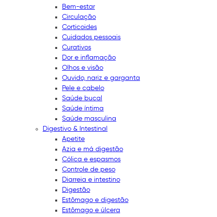
Bem-estar
Circulação
Corticoides
Cuidados pessoais
Curativos
Dor e inflamação
Olhos e visão
Ouvido, nariz e garganta
Pele e cabelo
Saúde bucal
Saúde íntima
Saúde masculina
Digestivo & Intestinal
Apetite
Azia e má digestão
Cólica e espasmos
Controle de peso
Diarreia e intestino
Digestão
Estômago e digestão
Estômago e úlcera