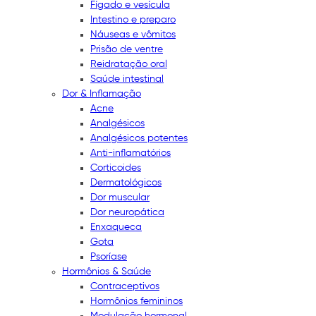
Fígado e vesícula
Intestino e preparo
Náuseas e vômitos
Prisão de ventre
Reidratação oral
Saúde intestinal
Dor & Inflamação
Acne
Analgésicos
Analgésicos potentes
Anti-inflamatórios
Corticoides
Dermatológicos
Dor muscular
Dor neuropática
Enxaqueca
Gota
Psoríase
Hormônios & Saúde
Contraceptivos
Hormônios femininos
Modulação hormonal