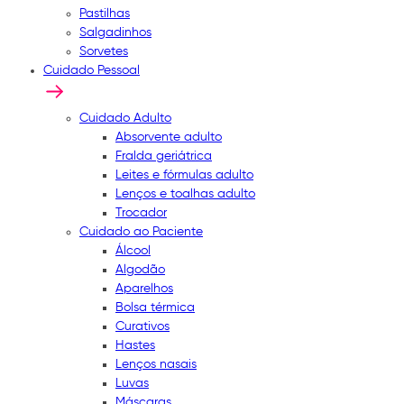
Pastilhas
Salgadinhos
Sorvetes
Cuidado Pessoal
Cuidado Adulto
Absorvente adulto
Fralda geriátrica
Leites e fórmulas adulto
Lenços e toalhas adulto
Trocador
Cuidado ao Paciente
Álcool
Algodão
Aparelhos
Bolsa térmica
Curativos
Hastes
Lenços nasais
Luvas
Máscaras