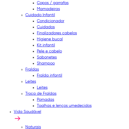
Copos / garrafas
Mamadeiras
Cuidado Infantil
Condicionador
Cuidados
Finalizadores cabelos
Higiene bucal
Kit infantil
Pele e cabelo
Sabonetes
Shampoo
Fraldas
Fralda infantil
Leites
Leites
Troca de Fraldas
Pomadas
Toalhas e lenços umedecidos
Vida Saudável
Naturais