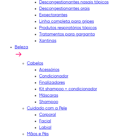
Descongestionantes nasais tópicos
Descongestionantes orais
Expectorantes
Linha completa para gripes
Produtos respiratórios tópicos
Tratamentos para garganta
Xantinas
Beleza
Cabelos
Acessórios
Condicionador
Finalizadores
Kit shampoo + condicionador
Máscaras
Shampoo
Cuidado com a Pele
Corporal
Facial
Labial
Mãos e Pés