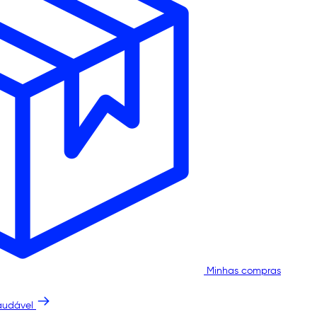
Minhas compras
audável