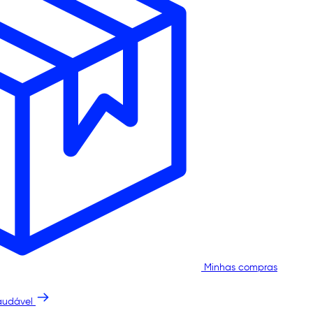
Minhas compras
audável