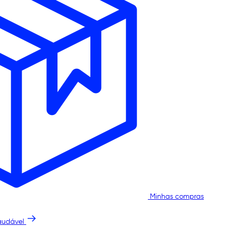
Minhas compras
audável