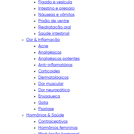
Fígado e vesícula
Intestino e preparo
Náuseas e vômitos
Prisão de ventre
Reidratação oral
Saúde intestinal
Dor & Inflamação
Acne
Analgésicos
Analgésicos potentes
Anti-inflamatórios
Corticoides
Dermatológicos
Dor muscular
Dor neuropática
Enxaqueca
Gota
Psoríase
Hormônios & Saúde
Contraceptivos
Hormônios femininos
Modulação hormonal