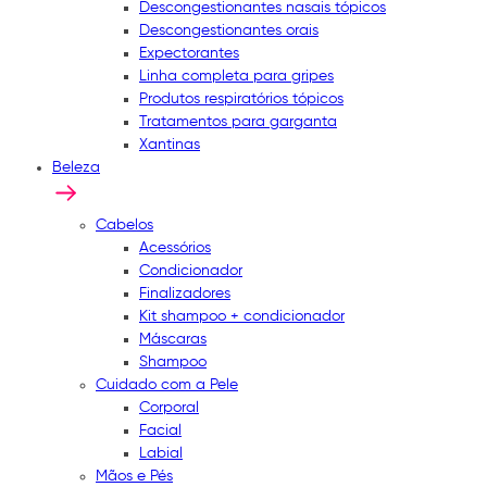
Descongestionantes nasais tópicos
Descongestionantes orais
Expectorantes
Linha completa para gripes
Produtos respiratórios tópicos
Tratamentos para garganta
Xantinas
Beleza
Cabelos
Acessórios
Condicionador
Finalizadores
Kit shampoo + condicionador
Máscaras
Shampoo
Cuidado com a Pele
Corporal
Facial
Labial
Mãos e Pés