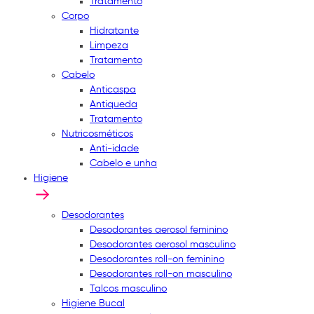
Tratamento
Corpo
Hidratante
Limpeza
Tratamento
Cabelo
Anticaspa
Antiqueda
Tratamento
Nutricosméticos
Anti-idade
Cabelo e unha
Higiene
Desodorantes
Desodorantes aerosol feminino
Desodorantes aerosol masculino
Desodorantes roll-on feminino
Desodorantes roll-on masculino
Talcos masculino
Higiene Bucal