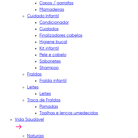
Copos / garrafas
Mamadeiras
Cuidado Infantil
Condicionador
Cuidados
Finalizadores cabelos
Higiene bucal
Kit infantil
Pele e cabelo
Sabonetes
Shampoo
Fraldas
Fralda infantil
Leites
Leites
Troca de Fraldas
Pomadas
Toalhas e lenços umedecidos
Vida Saudável
Naturais