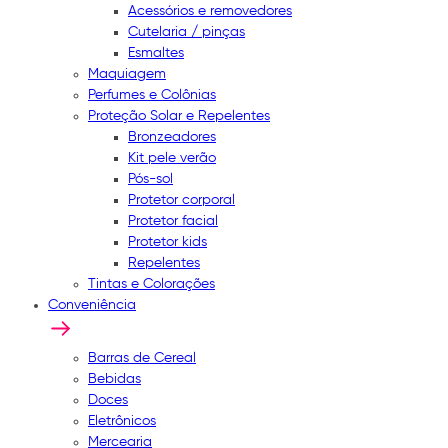
Acessórios e removedores
Cutelaria / pinças
Esmaltes
Maquiagem
Perfumes e Colônias
Proteção Solar e Repelentes
Bronzeadores
Kit pele verão
Pós-sol
Protetor corporal
Protetor facial
Protetor kids
Repelentes
Tintas e Colorações
Conveniência
Barras de Cereal
Bebidas
Doces
Eletrônicos
Mercearia