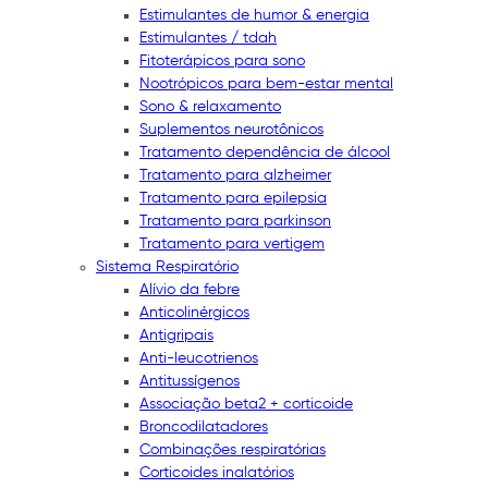
Estimulantes de humor & energia
Estimulantes / tdah
Fitoterápicos para sono
Nootrópicos para bem-estar mental
Sono & relaxamento
Suplementos neurotônicos
Tratamento dependência de álcool
Tratamento para alzheimer
Tratamento para epilepsia
Tratamento para parkinson
Tratamento para vertigem
Sistema Respiratório
Alívio da febre
Anticolinérgicos
Antigripais
Anti-leucotrienos
Antitussígenos
Associação beta2 + corticoide
Broncodilatadores
Combinações respiratórias
Corticoides inalatórios