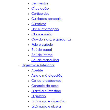
Bem-estar
Circulação
Corticoides
Cuidados pessoais
Curativos
Dor e inflamação
Olhos e visão
Ouvido, nariz e garganta
Pele e cabelo
Saúde bucal
Saúde íntima
Saúde masculina
Digestivo & Intestinal
Apetite
Azia e má digestão
Cólica e espasmos
Controle de peso
Diarreia e intestino
Digestão
Estômago e digestão
Estômago e úlcera