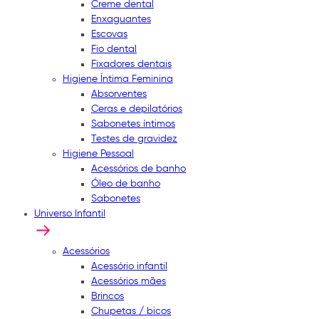
Creme dental
Enxaguantes
Escovas
Fio dental
Fixadores dentais
Higiene Íntima Feminina
Absorventes
Ceras e depilatórios
Sabonetes íntimos
Testes de gravidez
Higiene Pessoal
Acessórios de banho
Óleo de banho
Sabonetes
Universo Infantil
Acessórios
Acessório infantil
Acessórios mães
Brincos
Chupetas / bicos