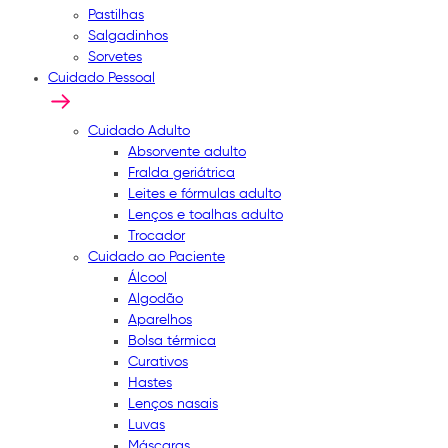
Pastilhas
Salgadinhos
Sorvetes
Cuidado Pessoal
Cuidado Adulto
Absorvente adulto
Fralda geriátrica
Leites e fórmulas adulto
Lenços e toalhas adulto
Trocador
Cuidado ao Paciente
Álcool
Algodão
Aparelhos
Bolsa térmica
Curativos
Hastes
Lenços nasais
Luvas
Máscaras