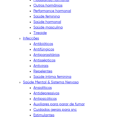
Outros hormônios
Performance hormonal
Saúde feminina
Saúde hormonal
Saúde masculina
Tireoide
Infecções
Antibióticos
Antifúngicos
Antiparasitários
Antissépticos
Antivirais
Repelentes
Saúde íntima feminina
Saúde Mental & Sistema Nervoso
Ansiolíticos
Antidepressivos
Antipsicóticos
Auxiliares para parar de fumar
Cuidados gerais para snc
Estimulantes