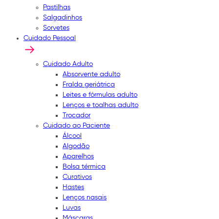
Pastilhas
Salgadinhos
Sorvetes
Cuidado Pessoal
Cuidado Adulto
Absorvente adulto
Fralda geriátrica
Leites e fórmulas adulto
Lenços e toalhas adulto
Trocador
Cuidado ao Paciente
Álcool
Algodão
Aparelhos
Bolsa térmica
Curativos
Hastes
Lenços nasais
Luvas
Máscaras