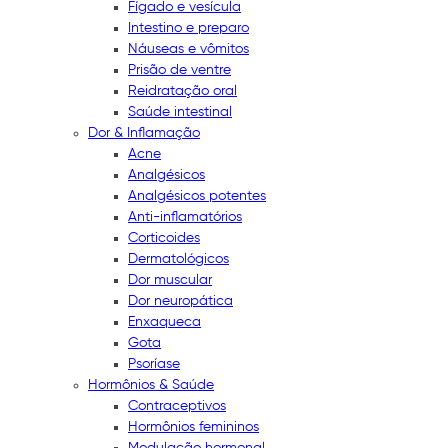
Fígado e vesícula
Intestino e preparo
Náuseas e vômitos
Prisão de ventre
Reidratação oral
Saúde intestinal
Dor & Inflamação
Acne
Analgésicos
Analgésicos potentes
Anti-inflamatórios
Corticoides
Dermatológicos
Dor muscular
Dor neuropática
Enxaqueca
Gota
Psoríase
Hormônios & Saúde
Contraceptivos
Hormônios femininos
Modulação hormonal