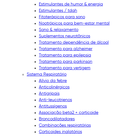
Estimulantes de humor & energia
Estimulantes / tdah
Fitoterápicos para sono
Nootrópicos para bem-estar mental
Sono & relaxamento
Suplementos neurotônicos
Tratamento dependência de álcool
Tratamento para alzheimer
Tratamento para epilepsia
Tratamento para parkinson
Tratamento para vertigem
Sistema Respiratório
Alívio da febre
Anticolinérgicos
Antigripais
Anti-leucotrienos
Antitussígenos
Associação beta2 + corticoide
Broncodilatadores
Combinações respiratórias
Corticoides inalatórios