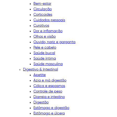
Bem-estar
Circulação
Corticoides
Cuidados pessoais
Curativos
Dor e inflamação
Olhos e visão
Ouvido, nariz e garganta
Pele e cabelo
Saúde bucal
Saúde íntima
Saúde masculina
Digestivo & Intestinal
Apetite
Azia e má digestão
Cólica e espasmos
Controle de peso
Diarreia e intestino
Digestão
Estômago e digestão
Estômago e úlcera