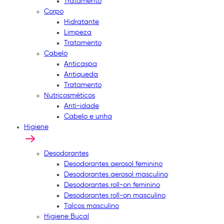
Tratamento
Corpo
Hidratante
Limpeza
Tratamento
Cabelo
Anticaspa
Antiqueda
Tratamento
Nutricosméticos
Anti-idade
Cabelo e unha
Higiene
Desodorantes
Desodorantes aerosol feminino
Desodorantes aerosol masculino
Desodorantes roll-on feminino
Desodorantes roll-on masculino
Talcos masculino
Higiene Bucal