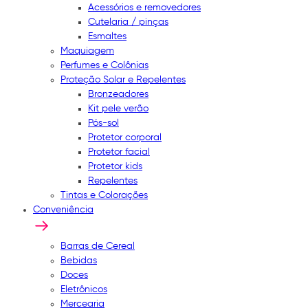
Acessórios e removedores
Cutelaria / pinças
Esmaltes
Maquiagem
Perfumes e Colônias
Proteção Solar e Repelentes
Bronzeadores
Kit pele verão
Pós-sol
Protetor corporal
Protetor facial
Protetor kids
Repelentes
Tintas e Colorações
Conveniência
Barras de Cereal
Bebidas
Doces
Eletrônicos
Mercearia