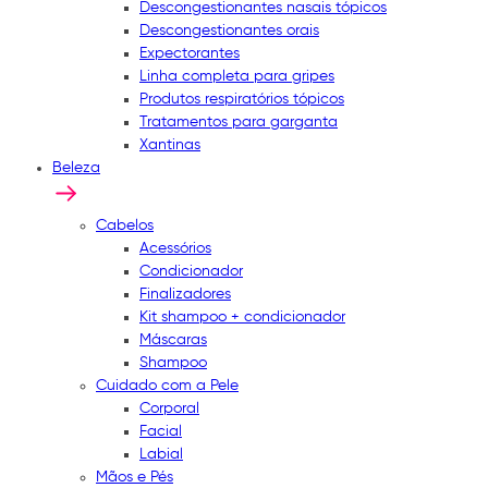
Descongestionantes nasais tópicos
Descongestionantes orais
Expectorantes
Linha completa para gripes
Produtos respiratórios tópicos
Tratamentos para garganta
Xantinas
Beleza
Cabelos
Acessórios
Condicionador
Finalizadores
Kit shampoo + condicionador
Máscaras
Shampoo
Cuidado com a Pele
Corporal
Facial
Labial
Mãos e Pés