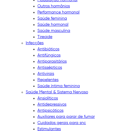
Outros hormônios
Performance hormonal
Saúde feminina
Saúde hormonal
Saúde masculina
Tireoide
Infecções
Antibióticos
Antifúngicos
Antiparasitários
Antissépticos
Antivirais
Repelentes
Saúde íntima feminina
Saúde Mental & Sistema Nervoso
Ansiolíticos
Antidepressivos
Antipsicóticos
Auxiliares para parar de fumar
Cuidados gerais para snc
Estimulantes