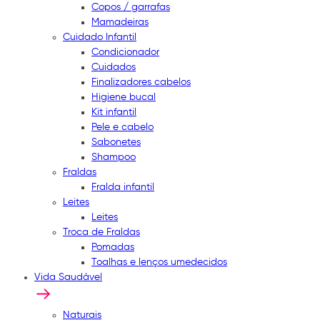
Copos / garrafas
Mamadeiras
Cuidado Infantil
Condicionador
Cuidados
Finalizadores cabelos
Higiene bucal
Kit infantil
Pele e cabelo
Sabonetes
Shampoo
Fraldas
Fralda infantil
Leites
Leites
Troca de Fraldas
Pomadas
Toalhas e lenços umedecidos
Vida Saudável
Naturais