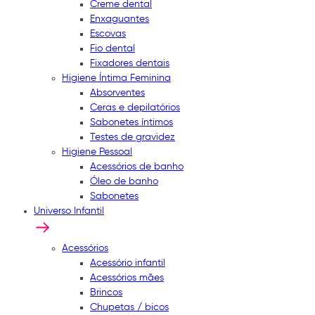
Creme dental
Enxaguantes
Escovas
Fio dental
Fixadores dentais
Higiene Íntima Feminina
Absorventes
Ceras e depilatórios
Sabonetes íntimos
Testes de gravidez
Higiene Pessoal
Acessórios de banho
Óleo de banho
Sabonetes
Universo Infantil
Acessórios
Acessório infantil
Acessórios mães
Brincos
Chupetas / bicos