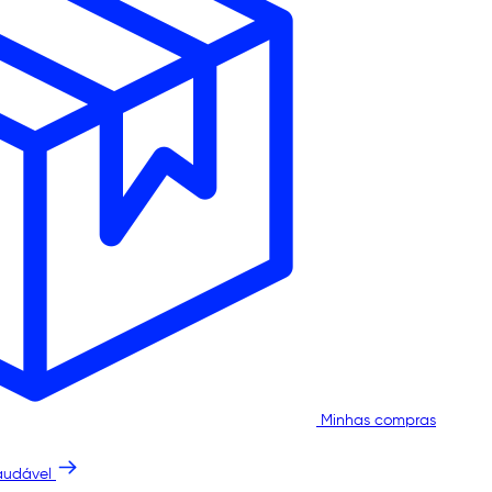
Minhas compras
audável