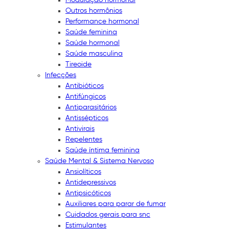
Outros hormônios
Performance hormonal
Saúde feminina
Saúde hormonal
Saúde masculina
Tireoide
Infecções
Antibióticos
Antifúngicos
Antiparasitários
Antissépticos
Antivirais
Repelentes
Saúde íntima feminina
Saúde Mental & Sistema Nervoso
Ansiolíticos
Antidepressivos
Antipsicóticos
Auxiliares para parar de fumar
Cuidados gerais para snc
Estimulantes