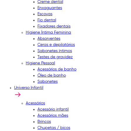
Creme dental
Enxaguantes
Escovas
Fio dental
Fixadores dentais
Higiene Íntima Feminina
Absorventes
Ceras e depilatórios
Sabonetes íntimos
Testes de gravidez
Higiene Pessoal
Acessórios de banho
Óleo de banho
Sabonetes
Universo Infantil
Acessórios
Acessório infantil
Acessórios mães
Brincos
Chupetas / bicos