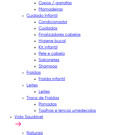
Copos / garrafas
Mamadeiras
Cuidado Infantil
Condicionador
Cuidados
Finalizadores cabelos
Higiene bucal
Kit infantil
Pele e cabelo
Sabonetes
Shampoo
Fraldas
Fralda infantil
Leites
Leites
Troca de Fraldas
Pomadas
Toalhas e lenços umedecidos
Vida Saudável
Naturais