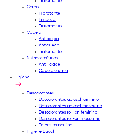
Tratamento
Corpo
Hidratante
Limpeza
Tratamento
Cabelo
Anticaspa
Antiqueda
Tratamento
Nutricosméticos
Anti-idade
Cabelo e unha
Higiene
Desodorantes
Desodorantes aerosol feminino
Desodorantes aerosol masculino
Desodorantes roll-on feminino
Desodorantes roll-on masculino
Talcos masculino
Higiene Bucal