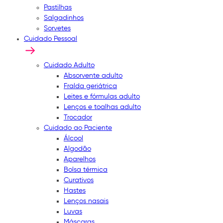
Pastilhas
Salgadinhos
Sorvetes
Cuidado Pessoal
Cuidado Adulto
Absorvente adulto
Fralda geriátrica
Leites e fórmulas adulto
Lenços e toalhas adulto
Trocador
Cuidado ao Paciente
Álcool
Algodão
Aparelhos
Bolsa térmica
Curativos
Hastes
Lenços nasais
Luvas
Máscaras