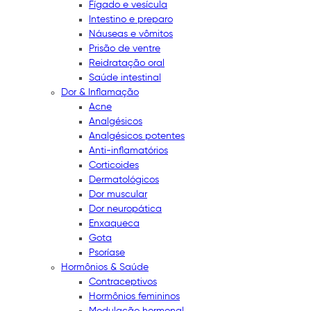
Fígado e vesícula
Intestino e preparo
Náuseas e vômitos
Prisão de ventre
Reidratação oral
Saúde intestinal
Dor & Inflamação
Acne
Analgésicos
Analgésicos potentes
Anti-inflamatórios
Corticoides
Dermatológicos
Dor muscular
Dor neuropática
Enxaqueca
Gota
Psoríase
Hormônios & Saúde
Contraceptivos
Hormônios femininos
Modulação hormonal