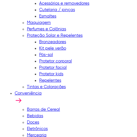
Acessórios e removedores
Cutelaria / pinças
Esmaltes
Maquiagem
Perfumes e Colônias
Proteção Solar e Repelentes
Bronzeadores
Kit pele verão
Pós-sol
Protetor corporal
Protetor facial
Protetor kids
Repelentes
Tintas e Colorações
Conveniência
Barras de Cereal
Bebidas
Doces
Eletrônicos
Mercearia