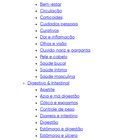
Bem-estar
Circulação
Corticoides
Cuidados pessoais
Curativos
Dor e inflamação
Olhos e visão
Ouvido, nariz e garganta
Pele e cabelo
Saúde bucal
Saúde íntima
Saúde masculina
Digestivo & Intestinal
Apetite
Azia e má digestão
Cólica e espasmos
Controle de peso
Diarreia e intestino
Digestão
Estômago e digestão
Estômago e úlcera