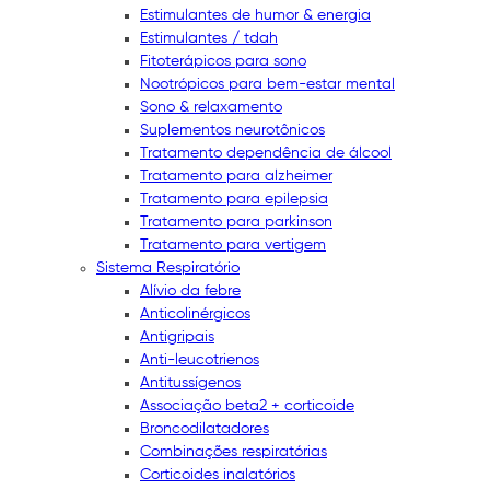
Estimulantes de humor & energia
Estimulantes / tdah
Fitoterápicos para sono
Nootrópicos para bem-estar mental
Sono & relaxamento
Suplementos neurotônicos
Tratamento dependência de álcool
Tratamento para alzheimer
Tratamento para epilepsia
Tratamento para parkinson
Tratamento para vertigem
Sistema Respiratório
Alívio da febre
Anticolinérgicos
Antigripais
Anti-leucotrienos
Antitussígenos
Associação beta2 + corticoide
Broncodilatadores
Combinações respiratórias
Corticoides inalatórios