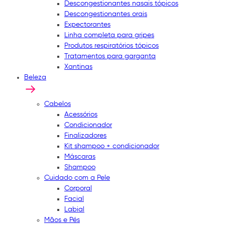
Descongestionantes nasais tópicos
Descongestionantes orais
Expectorantes
Linha completa para gripes
Produtos respiratórios tópicos
Tratamentos para garganta
Xantinas
Beleza
Cabelos
Acessórios
Condicionador
Finalizadores
Kit shampoo + condicionador
Máscaras
Shampoo
Cuidado com a Pele
Corporal
Facial
Labial
Mãos e Pés