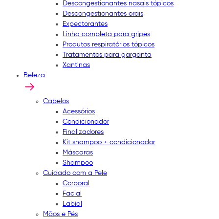
Descongestionantes nasais tópicos
Descongestionantes orais
Expectorantes
Linha completa para gripes
Produtos respiratórios tópicos
Tratamentos para garganta
Xantinas
Beleza
Cabelos
Acessórios
Condicionador
Finalizadores
Kit shampoo + condicionador
Máscaras
Shampoo
Cuidado com a Pele
Corporal
Facial
Labial
Mãos e Pés