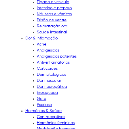
Fígado e vesícula
Intestino e preparo
Náuseas e vômitos
Prisão de ventre
Reidratação oral
Saúde intestinal
Dor & Inflamação
Acne
Analgésicos
Analgésicos potentes
Anti-inflamatórios
Corticoides
Dermatológicos
Dor muscular
Dor neuropática
Enxaqueca
Gota
Psoríase
Hormônios & Saúde
Contraceptivos
Hormônios femininos
Modulação hormonal