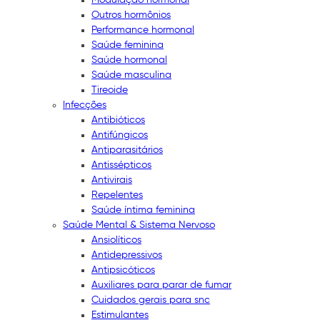
Outros hormônios
Performance hormonal
Saúde feminina
Saúde hormonal
Saúde masculina
Tireoide
Infecções
Antibióticos
Antifúngicos
Antiparasitários
Antissépticos
Antivirais
Repelentes
Saúde íntima feminina
Saúde Mental & Sistema Nervoso
Ansiolíticos
Antidepressivos
Antipsicóticos
Auxiliares para parar de fumar
Cuidados gerais para snc
Estimulantes