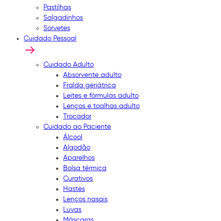
Pastilhas
Salgadinhos
Sorvetes
Cuidado Pessoal
Cuidado Adulto
Absorvente adulto
Fralda geriátrica
Leites e fórmulas adulto
Lenços e toalhas adulto
Trocador
Cuidado ao Paciente
Álcool
Algodão
Aparelhos
Bolsa térmica
Curativos
Hastes
Lenços nasais
Luvas
Máscaras