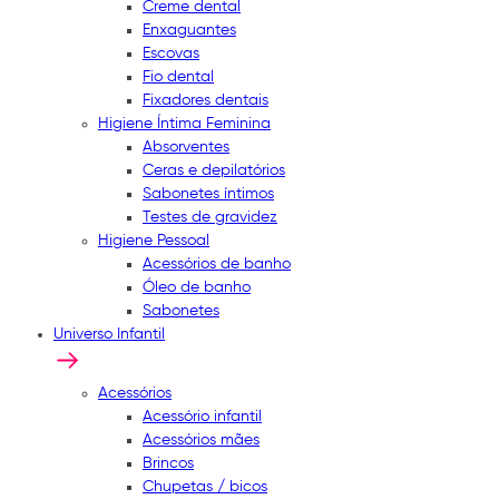
Creme dental
Enxaguantes
Escovas
Fio dental
Fixadores dentais
Higiene Íntima Feminina
Absorventes
Ceras e depilatórios
Sabonetes íntimos
Testes de gravidez
Higiene Pessoal
Acessórios de banho
Óleo de banho
Sabonetes
Universo Infantil
Acessórios
Acessório infantil
Acessórios mães
Brincos
Chupetas / bicos