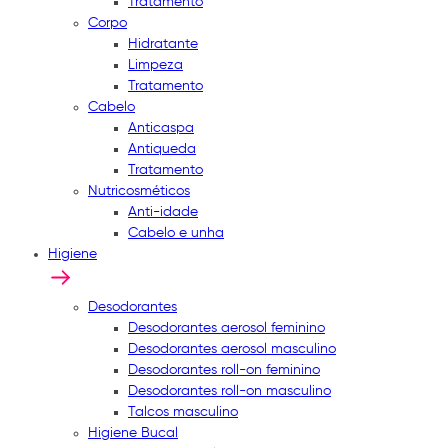
Tratamento
Corpo
Hidratante
Limpeza
Tratamento
Cabelo
Anticaspa
Antiqueda
Tratamento
Nutricosméticos
Anti-idade
Cabelo e unha
Higiene
Desodorantes
Desodorantes aerosol feminino
Desodorantes aerosol masculino
Desodorantes roll-on feminino
Desodorantes roll-on masculino
Talcos masculino
Higiene Bucal