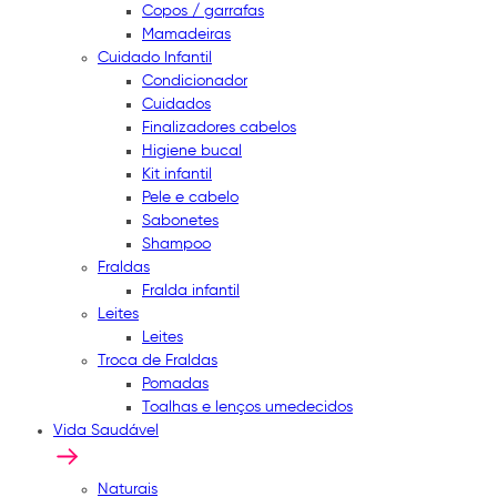
Copos / garrafas
Mamadeiras
Cuidado Infantil
Condicionador
Cuidados
Finalizadores cabelos
Higiene bucal
Kit infantil
Pele e cabelo
Sabonetes
Shampoo
Fraldas
Fralda infantil
Leites
Leites
Troca de Fraldas
Pomadas
Toalhas e lenços umedecidos
Vida Saudável
Naturais