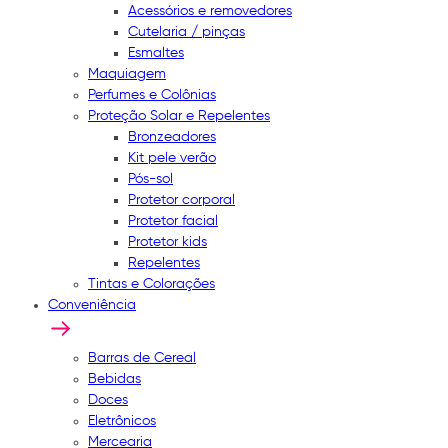
Acessórios e removedores
Cutelaria / pinças
Esmaltes
Maquiagem
Perfumes e Colônias
Proteção Solar e Repelentes
Bronzeadores
Kit pele verão
Pós-sol
Protetor corporal
Protetor facial
Protetor kids
Repelentes
Tintas e Colorações
Conveniência
Barras de Cereal
Bebidas
Doces
Eletrônicos
Mercearia