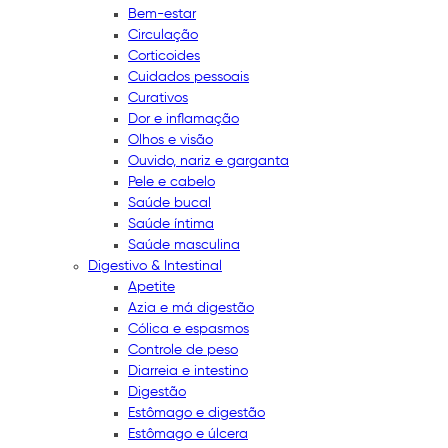
Bem-estar
Circulação
Corticoides
Cuidados pessoais
Curativos
Dor e inflamação
Olhos e visão
Ouvido, nariz e garganta
Pele e cabelo
Saúde bucal
Saúde íntima
Saúde masculina
Digestivo & Intestinal
Apetite
Azia e má digestão
Cólica e espasmos
Controle de peso
Diarreia e intestino
Digestão
Estômago e digestão
Estômago e úlcera