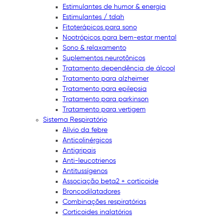
Estimulantes de humor & energia
Estimulantes / tdah
Fitoterápicos para sono
Nootrópicos para bem-estar mental
Sono & relaxamento
Suplementos neurotônicos
Tratamento dependência de álcool
Tratamento para alzheimer
Tratamento para epilepsia
Tratamento para parkinson
Tratamento para vertigem
Sistema Respiratório
Alívio da febre
Anticolinérgicos
Antigripais
Anti-leucotrienos
Antitussígenos
Associação beta2 + corticoide
Broncodilatadores
Combinações respiratórias
Corticoides inalatórios