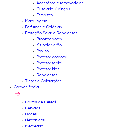
Acessórios e removedores
Cutelaria / pinças
Esmaltes
Maquiagem
Perfumes e Colônias
Proteção Solar e Repelentes
Bronzeadores
Kit pele verão
Pós-sol
Protetor corporal
Protetor facial
Protetor kids
Repelentes
Tintas e Colorações
Conveniência
Barras de Cereal
Bebidas
Doces
Eletrônicos
Mercearia