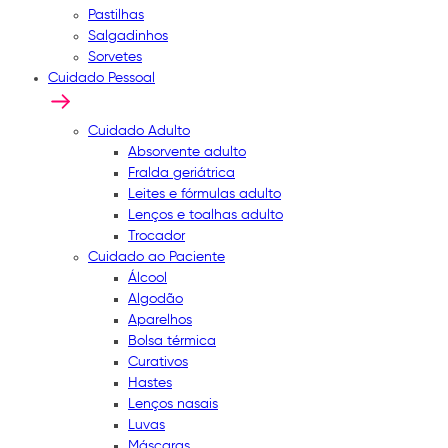
Pastilhas
Salgadinhos
Sorvetes
Cuidado Pessoal
Cuidado Adulto
Absorvente adulto
Fralda geriátrica
Leites e fórmulas adulto
Lenços e toalhas adulto
Trocador
Cuidado ao Paciente
Álcool
Algodão
Aparelhos
Bolsa térmica
Curativos
Hastes
Lenços nasais
Luvas
Máscaras