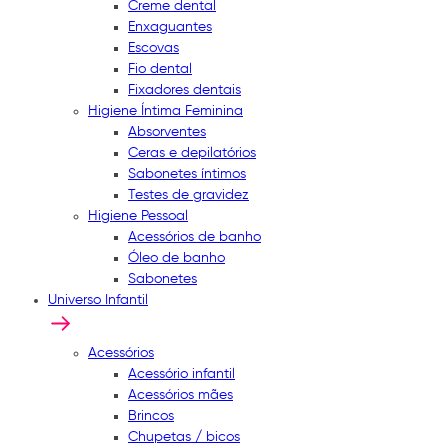
Creme dental
Enxaguantes
Escovas
Fio dental
Fixadores dentais
Higiene Íntima Feminina
Absorventes
Ceras e depilatórios
Sabonetes íntimos
Testes de gravidez
Higiene Pessoal
Acessórios de banho
Óleo de banho
Sabonetes
Universo Infantil
Acessórios
Acessório infantil
Acessórios mães
Brincos
Chupetas / bicos