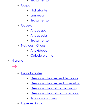
Tratamento
Corpo
Hidratante
Limpeza
Tratamento
Cabelo
Anticaspa
Antiqueda
Tratamento
Nutricosméticos
Anti-idade
Cabelo e unha
Higiene
Desodorantes
Desodorantes aerosol feminino
Desodorantes aerosol masculino
Desodorantes roll-on feminino
Desodorantes roll-on masculino
Talcos masculino
Higiene Bucal