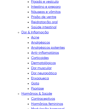
Fígado e vesícula
Intestino e preparo
Náuseas e vômitos
Prisão de ventre
Reidratação oral
Saúde intestinal
Dor & Inflamação
Acne
Analgésicos
Analgésicos potentes
Anti-inflamatórios
Corticoides
Dermatológicos
Dor muscular
Dor neuropática
Enxaqueca
Gota
Psoríase
Hormônios & Saúde
Contraceptivos
Hormônios femininos
Modulação hormonal