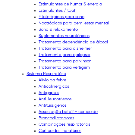
Estimulantes de humor & energia
Estimulantes / tdah
Fitoterápicos para sono
Nootrópicos para bem-estar mental
Sono & relaxamento
Suplementos neurotônicos
Tratamento dependência de álcool
Tratamento para alzheimer
Tratamento para epilepsia
Tratamento para parkinson
Tratamento para vertigem
Sistema Respiratório
Alívio da febre
Anticolinérgicos
Antigripais
Anti-leucotrienos
Antitussígenos
Associação beta2 + corticoide
Broncodilatadores
Combinações respiratórias
Corticoides inalatórios