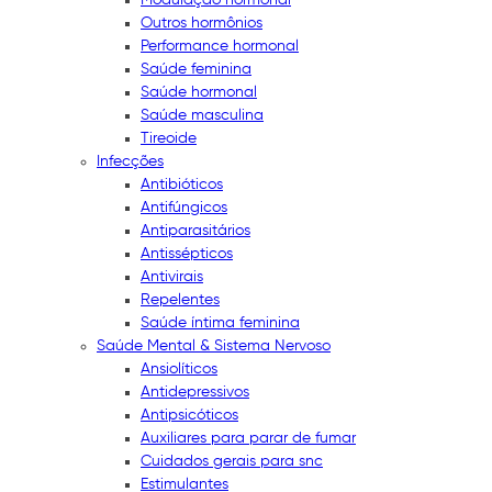
Outros hormônios
Performance hormonal
Saúde feminina
Saúde hormonal
Saúde masculina
Tireoide
Infecções
Antibióticos
Antifúngicos
Antiparasitários
Antissépticos
Antivirais
Repelentes
Saúde íntima feminina
Saúde Mental & Sistema Nervoso
Ansiolíticos
Antidepressivos
Antipsicóticos
Auxiliares para parar de fumar
Cuidados gerais para snc
Estimulantes