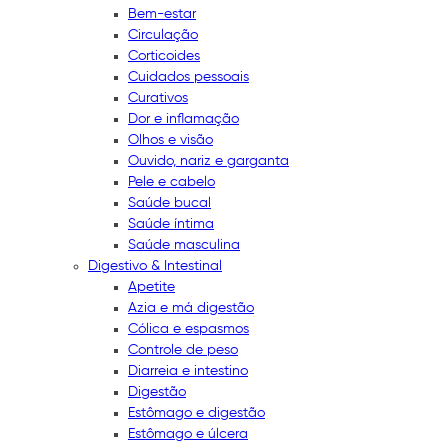
Bem-estar
Circulação
Corticoides
Cuidados pessoais
Curativos
Dor e inflamação
Olhos e visão
Ouvido, nariz e garganta
Pele e cabelo
Saúde bucal
Saúde íntima
Saúde masculina
Digestivo & Intestinal
Apetite
Azia e má digestão
Cólica e espasmos
Controle de peso
Diarreia e intestino
Digestão
Estômago e digestão
Estômago e úlcera