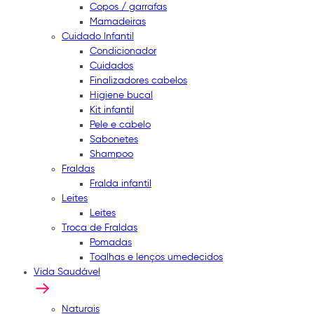
Copos / garrafas
Mamadeiras
Cuidado Infantil
Condicionador
Cuidados
Finalizadores cabelos
Higiene bucal
Kit infantil
Pele e cabelo
Sabonetes
Shampoo
Fraldas
Fralda infantil
Leites
Leites
Troca de Fraldas
Pomadas
Toalhas e lenços umedecidos
Vida Saudável
Naturais