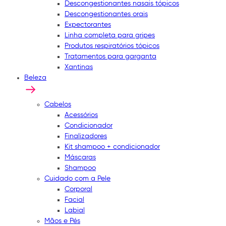
Descongestionantes nasais tópicos
Descongestionantes orais
Expectorantes
Linha completa para gripes
Produtos respiratórios tópicos
Tratamentos para garganta
Xantinas
Beleza
Cabelos
Acessórios
Condicionador
Finalizadores
Kit shampoo + condicionador
Máscaras
Shampoo
Cuidado com a Pele
Corporal
Facial
Labial
Mãos e Pés