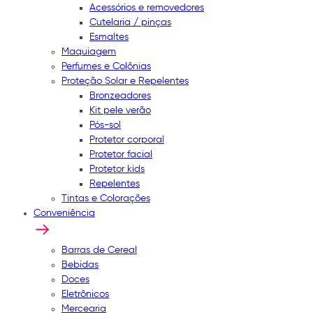
Acessórios e removedores
Cutelaria / pinças
Esmaltes
Maquiagem
Perfumes e Colônias
Proteção Solar e Repelentes
Bronzeadores
Kit pele verão
Pós-sol
Protetor corporal
Protetor facial
Protetor kids
Repelentes
Tintas e Colorações
Conveniência
Barras de Cereal
Bebidas
Doces
Eletrônicos
Mercearia