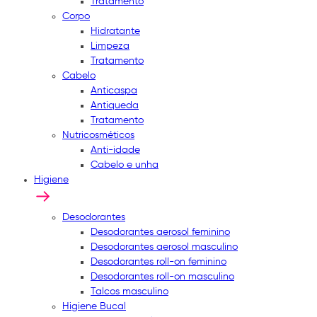
Tratamento
Corpo
Hidratante
Limpeza
Tratamento
Cabelo
Anticaspa
Antiqueda
Tratamento
Nutricosméticos
Anti-idade
Cabelo e unha
Higiene
Desodorantes
Desodorantes aerosol feminino
Desodorantes aerosol masculino
Desodorantes roll-on feminino
Desodorantes roll-on masculino
Talcos masculino
Higiene Bucal