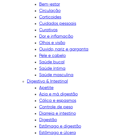
Bem-estar
Circulação
Corticoides
Cuidados pessoais
Curativos
Dor e inflamação
Olhos e visão
Ouvido, nariz e garganta
Pele e cabelo
Saúde bucal
Saúde íntima
Saúde masculina
Digestivo & Intestinal
Apetite
Azia e má digestão
Cólica e espasmos
Controle de peso
Diarreia e intestino
Digestão
Estômago e digestão
Estômago e úlcera