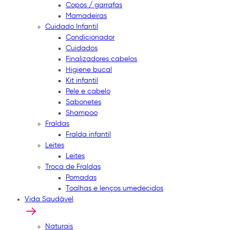
Copos / garrafas
Mamadeiras
Cuidado Infantil
Condicionador
Cuidados
Finalizadores cabelos
Higiene bucal
Kit infantil
Pele e cabelo
Sabonetes
Shampoo
Fraldas
Fralda infantil
Leites
Leites
Troca de Fraldas
Pomadas
Toalhas e lenços umedecidos
Vida Saudável
Naturais