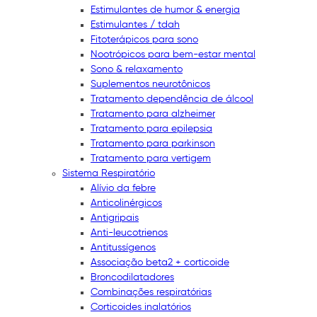
Estimulantes de humor & energia
Estimulantes / tdah
Fitoterápicos para sono
Nootrópicos para bem-estar mental
Sono & relaxamento
Suplementos neurotônicos
Tratamento dependência de álcool
Tratamento para alzheimer
Tratamento para epilepsia
Tratamento para parkinson
Tratamento para vertigem
Sistema Respiratório
Alívio da febre
Anticolinérgicos
Antigripais
Anti-leucotrienos
Antitussígenos
Associação beta2 + corticoide
Broncodilatadores
Combinações respiratórias
Corticoides inalatórios