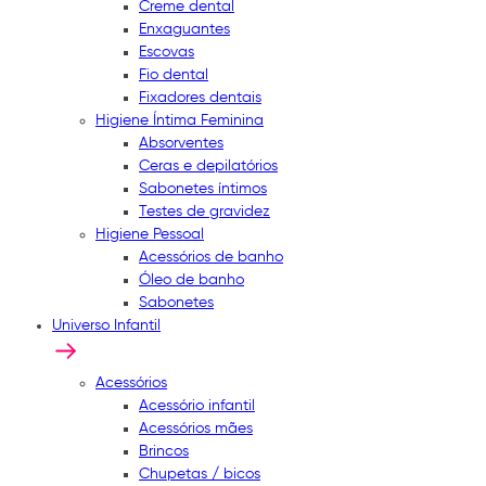
Creme dental
Enxaguantes
Escovas
Fio dental
Fixadores dentais
Higiene Íntima Feminina
Absorventes
Ceras e depilatórios
Sabonetes íntimos
Testes de gravidez
Higiene Pessoal
Acessórios de banho
Óleo de banho
Sabonetes
Universo Infantil
Acessórios
Acessório infantil
Acessórios mães
Brincos
Chupetas / bicos