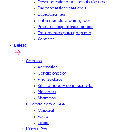
Descongestionantes nasais tópicos
Descongestionantes orais
Expectorantes
Linha completa para gripes
Produtos respiratórios tópicos
Tratamentos para garganta
Xantinas
Beleza
Cabelos
Acessórios
Condicionador
Finalizadores
Kit shampoo + condicionador
Máscaras
Shampoo
Cuidado com a Pele
Corporal
Facial
Labial
Mãos e Pés