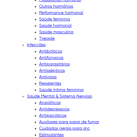
Outros hormônios
Performance hormonal
Saúde feminina
Saúde hormonal
Saúde masculina
Tireoide
Infecções
Antibióticos
Antifúngicos
Antiparasitários
Antissépticos
Antivirais
Repelentes
Saúde íntima feminina
Saúde Mental & Sistema Nervoso
Ansiolíticos
Antidepressivos
Antipsicóticos
Auxiliares para parar de fumar
Cuidados gerais para snc
Estimulantes