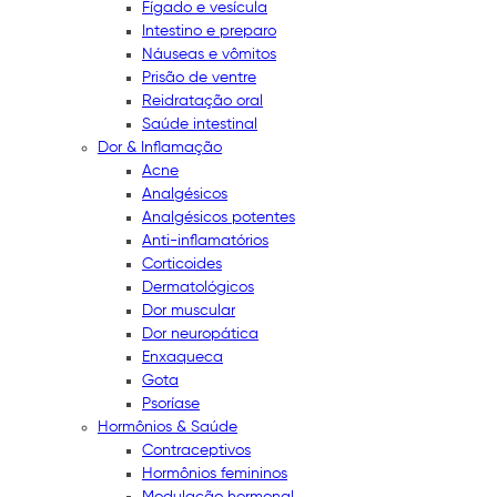
Fígado e vesícula
Intestino e preparo
Náuseas e vômitos
Prisão de ventre
Reidratação oral
Saúde intestinal
Dor & Inflamação
Acne
Analgésicos
Analgésicos potentes
Anti-inflamatórios
Corticoides
Dermatológicos
Dor muscular
Dor neuropática
Enxaqueca
Gota
Psoríase
Hormônios & Saúde
Contraceptivos
Hormônios femininos
Modulação hormonal