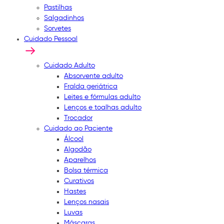
Pastilhas
Salgadinhos
Sorvetes
Cuidado Pessoal
Cuidado Adulto
Absorvente adulto
Fralda geriátrica
Leites e fórmulas adulto
Lenços e toalhas adulto
Trocador
Cuidado ao Paciente
Álcool
Algodão
Aparelhos
Bolsa térmica
Curativos
Hastes
Lenços nasais
Luvas
Máscaras