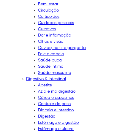
Bem-estar
Circulação
Corticoides
Cuidados pessoais
Curativos
Dor e inflamação
Olhos e visão
Ouvido, nariz e garganta
Pele e cabelo
Saúde bucal
Saúde íntima
Saúde masculina
Digestivo & Intestinal
Apetite
Azia e má digestão
Cólica e espasmos
Controle de peso
Diarreia e intestino
Digestão
Estômago e digestão
Estômago e úlcera