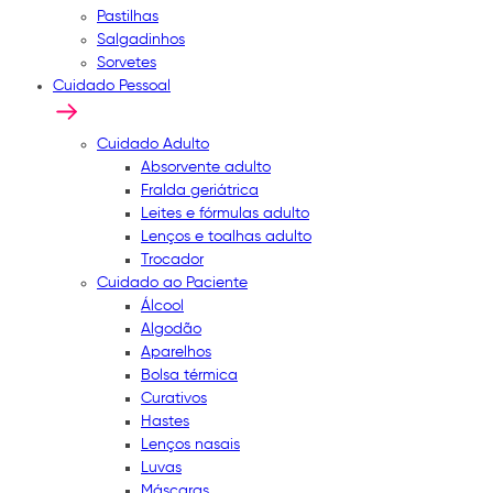
Pastilhas
Salgadinhos
Sorvetes
Cuidado Pessoal
Cuidado Adulto
Absorvente adulto
Fralda geriátrica
Leites e fórmulas adulto
Lenços e toalhas adulto
Trocador
Cuidado ao Paciente
Álcool
Algodão
Aparelhos
Bolsa térmica
Curativos
Hastes
Lenços nasais
Luvas
Máscaras