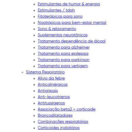
Estimulantes de humor & energia
Estimulantes / tdah
Fitoterápicos para sono
Nootrópicos para bem-estar mental
Sono & relaxamento
Suplementos neurotônicos
Tratamento dependência de álcool
Tratamento para alzheimer
Tratamento para epilepsia
Tratamento para parkinson
Tratamento para vertigem
Sistema Respiratório
Alívio da febre
Anticolinérgicos
Antigripais
Anti-leucotrienos
Antitussígenos
Associação beta2 + corticoide
Broncodilatadores
Combinações respiratórias
Corticoides inalatórios