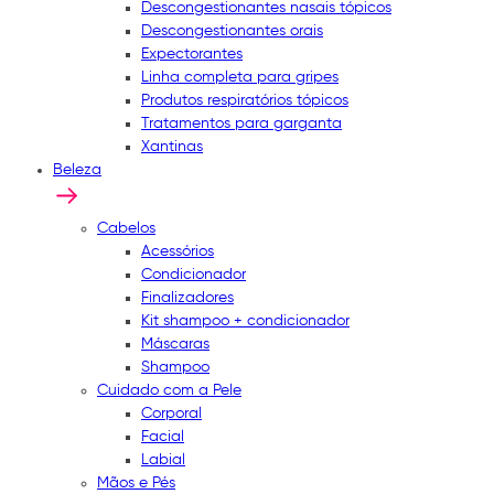
Descongestionantes nasais tópicos
Descongestionantes orais
Expectorantes
Linha completa para gripes
Produtos respiratórios tópicos
Tratamentos para garganta
Xantinas
Beleza
Cabelos
Acessórios
Condicionador
Finalizadores
Kit shampoo + condicionador
Máscaras
Shampoo
Cuidado com a Pele
Corporal
Facial
Labial
Mãos e Pés