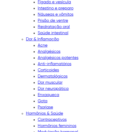
Fígado e vesícula
Intestino e preparo
Náuseas e vômitos
Prisão de ventre
Reidratação oral
Saúde intestinal
Dor & Inflamação
Acne
Analgésicos
Analgésicos potentes
Anti-inflamatórios
Corticoides
Dermatológicos
Dor muscular
Dor neuropática
Enxaqueca
Gota
Psoríase
Hormônios & Saúde
Contraceptivos
Hormônios femininos
Modulação hormonal