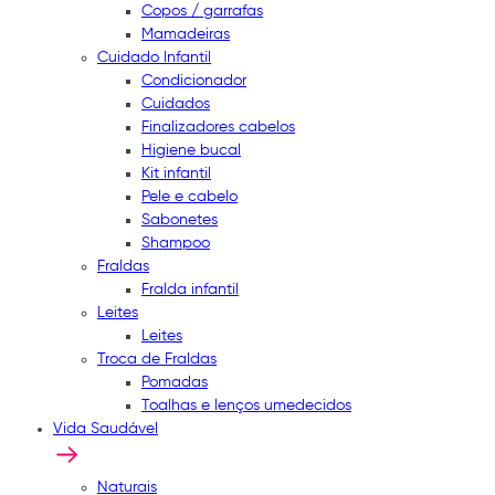
Copos / garrafas
Mamadeiras
Cuidado Infantil
Condicionador
Cuidados
Finalizadores cabelos
Higiene bucal
Kit infantil
Pele e cabelo
Sabonetes
Shampoo
Fraldas
Fralda infantil
Leites
Leites
Troca de Fraldas
Pomadas
Toalhas e lenços umedecidos
Vida Saudável
Naturais