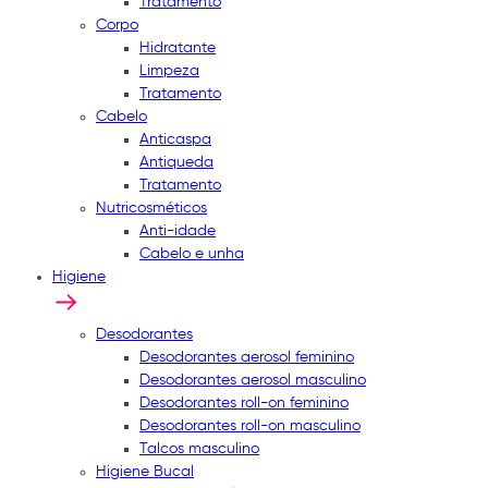
Tratamento
Corpo
Hidratante
Limpeza
Tratamento
Cabelo
Anticaspa
Antiqueda
Tratamento
Nutricosméticos
Anti-idade
Cabelo e unha
Higiene
Desodorantes
Desodorantes aerosol feminino
Desodorantes aerosol masculino
Desodorantes roll-on feminino
Desodorantes roll-on masculino
Talcos masculino
Higiene Bucal