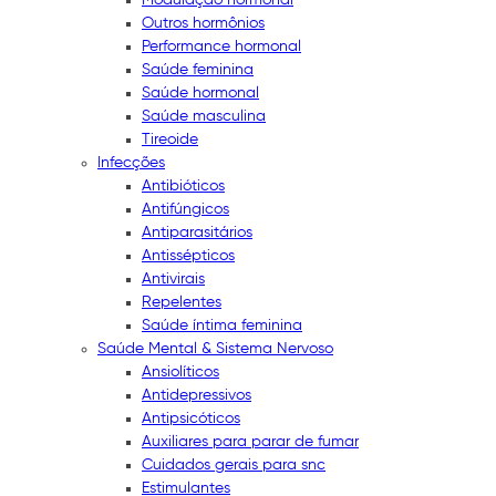
Outros hormônios
Performance hormonal
Saúde feminina
Saúde hormonal
Saúde masculina
Tireoide
Infecções
Antibióticos
Antifúngicos
Antiparasitários
Antissépticos
Antivirais
Repelentes
Saúde íntima feminina
Saúde Mental & Sistema Nervoso
Ansiolíticos
Antidepressivos
Antipsicóticos
Auxiliares para parar de fumar
Cuidados gerais para snc
Estimulantes