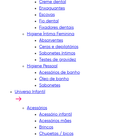
Creme dental
Enxaguantes
Escovas
Fio dental
Fixadores dentais
Higiene Íntima Feminina
Absorventes
Ceras e depilatórios
Sabonetes íntimos
Testes de gravidez
Higiene Pessoal
Acessórios de banho
Óleo de banho
Sabonetes
Universo Infantil
Acessórios
Acessório infantil
Acessórios mães
Brincos
Chupetas / bicos