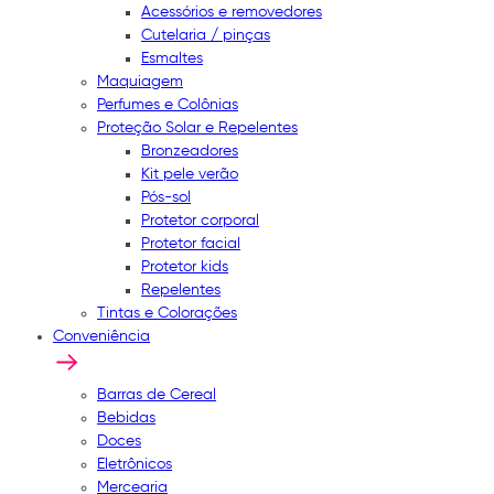
Acessórios e removedores
Cutelaria / pinças
Esmaltes
Maquiagem
Perfumes e Colônias
Proteção Solar e Repelentes
Bronzeadores
Kit pele verão
Pós-sol
Protetor corporal
Protetor facial
Protetor kids
Repelentes
Tintas e Colorações
Conveniência
Barras de Cereal
Bebidas
Doces
Eletrônicos
Mercearia