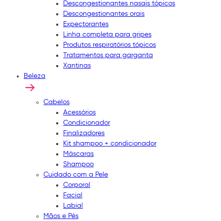
Descongestionantes nasais tópicos
Descongestionantes orais
Expectorantes
Linha completa para gripes
Produtos respiratórios tópicos
Tratamentos para garganta
Xantinas
Beleza
Cabelos
Acessórios
Condicionador
Finalizadores
Kit shampoo + condicionador
Máscaras
Shampoo
Cuidado com a Pele
Corporal
Facial
Labial
Mãos e Pés