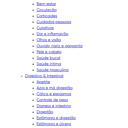
Bem-estar
Circulação
Corticoides
Cuidados pessoais
Curativos
Dor e inflamação
Olhos e visão
Ouvido, nariz e garganta
Pele e cabelo
Saúde bucal
Saúde íntima
Saúde masculina
Digestivo & Intestinal
Apetite
Azia e má digestão
Cólica e espasmos
Controle de peso
Diarreia e intestino
Digestão
Estômago e digestão
Estômago e úlcera