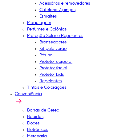
Acessórios e removedores
Cutelaria / pinças
Esmaltes
Maquiagem
Perfumes e Colônias
Proteção Solar e Repelentes
Bronzeadores
Kit pele verão
Pós-sol
Protetor corporal
Protetor facial
Protetor kids
Repelentes
Tintas e Colorações
Conveniência
Barras de Cereal
Bebidas
Doces
Eletrônicos
Mercearia