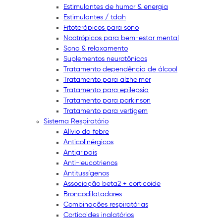
Estimulantes de humor & energia
Estimulantes / tdah
Fitoterápicos para sono
Nootrópicos para bem-estar mental
Sono & relaxamento
Suplementos neurotônicos
Tratamento dependência de álcool
Tratamento para alzheimer
Tratamento para epilepsia
Tratamento para parkinson
Tratamento para vertigem
Sistema Respiratório
Alívio da febre
Anticolinérgicos
Antigripais
Anti-leucotrienos
Antitussígenos
Associação beta2 + corticoide
Broncodilatadores
Combinações respiratórias
Corticoides inalatórios