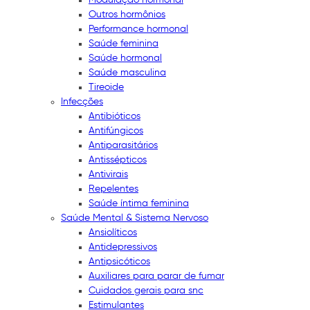
Outros hormônios
Performance hormonal
Saúde feminina
Saúde hormonal
Saúde masculina
Tireoide
Infecções
Antibióticos
Antifúngicos
Antiparasitários
Antissépticos
Antivirais
Repelentes
Saúde íntima feminina
Saúde Mental & Sistema Nervoso
Ansiolíticos
Antidepressivos
Antipsicóticos
Auxiliares para parar de fumar
Cuidados gerais para snc
Estimulantes