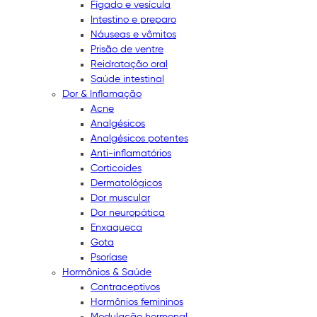
Fígado e vesícula
Intestino e preparo
Náuseas e vômitos
Prisão de ventre
Reidratação oral
Saúde intestinal
Dor & Inflamação
Acne
Analgésicos
Analgésicos potentes
Anti-inflamatórios
Corticoides
Dermatológicos
Dor muscular
Dor neuropática
Enxaqueca
Gota
Psoríase
Hormônios & Saúde
Contraceptivos
Hormônios femininos
Modulação hormonal