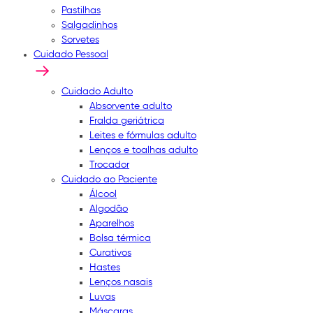
Pastilhas
Salgadinhos
Sorvetes
Cuidado Pessoal
Cuidado Adulto
Absorvente adulto
Fralda geriátrica
Leites e fórmulas adulto
Lenços e toalhas adulto
Trocador
Cuidado ao Paciente
Álcool
Algodão
Aparelhos
Bolsa térmica
Curativos
Hastes
Lenços nasais
Luvas
Máscaras