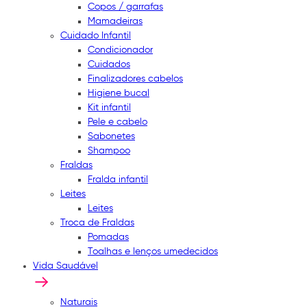
Copos / garrafas
Mamadeiras
Cuidado Infantil
Condicionador
Cuidados
Finalizadores cabelos
Higiene bucal
Kit infantil
Pele e cabelo
Sabonetes
Shampoo
Fraldas
Fralda infantil
Leites
Leites
Troca de Fraldas
Pomadas
Toalhas e lenços umedecidos
Vida Saudável
Naturais