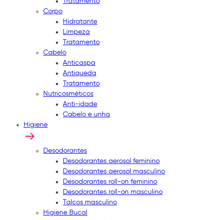
Tratamento
Corpo
Hidratante
Limpeza
Tratamento
Cabelo
Anticaspa
Antiqueda
Tratamento
Nutricosméticos
Anti-idade
Cabelo e unha
Higiene
Desodorantes
Desodorantes aerosol feminino
Desodorantes aerosol masculino
Desodorantes roll-on feminino
Desodorantes roll-on masculino
Talcos masculino
Higiene Bucal