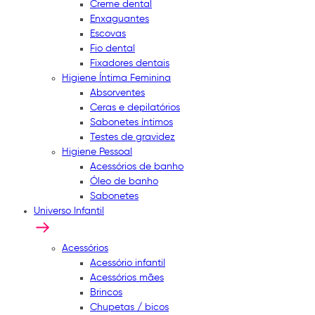
Creme dental
Enxaguantes
Escovas
Fio dental
Fixadores dentais
Higiene Íntima Feminina
Absorventes
Ceras e depilatórios
Sabonetes íntimos
Testes de gravidez
Higiene Pessoal
Acessórios de banho
Óleo de banho
Sabonetes
Universo Infantil
Acessórios
Acessório infantil
Acessórios mães
Brincos
Chupetas / bicos