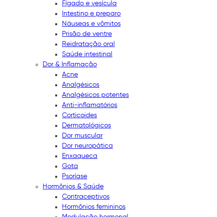
Fígado e vesícula
Intestino e preparo
Náuseas e vômitos
Prisão de ventre
Reidratação oral
Saúde intestinal
Dor & Inflamação
Acne
Analgésicos
Analgésicos potentes
Anti-inflamatórios
Corticoides
Dermatológicos
Dor muscular
Dor neuropática
Enxaqueca
Gota
Psoríase
Hormônios & Saúde
Contraceptivos
Hormônios femininos
Modulação hormonal