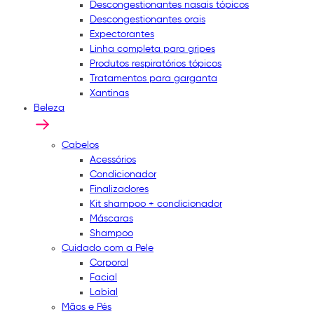
Descongestionantes nasais tópicos
Descongestionantes orais
Expectorantes
Linha completa para gripes
Produtos respiratórios tópicos
Tratamentos para garganta
Xantinas
Beleza
Cabelos
Acessórios
Condicionador
Finalizadores
Kit shampoo + condicionador
Máscaras
Shampoo
Cuidado com a Pele
Corporal
Facial
Labial
Mãos e Pés