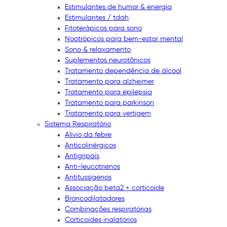
Estimulantes de humor & energia
Estimulantes / tdah
Fitoterápicos para sono
Nootrópicos para bem-estar mental
Sono & relaxamento
Suplementos neurotônicos
Tratamento dependência de álcool
Tratamento para alzheimer
Tratamento para epilepsia
Tratamento para parkinson
Tratamento para vertigem
Sistema Respiratório
Alívio da febre
Anticolinérgicos
Antigripais
Anti-leucotrienos
Antitussígenos
Associação beta2 + corticoide
Broncodilatadores
Combinações respiratórias
Corticoides inalatórios