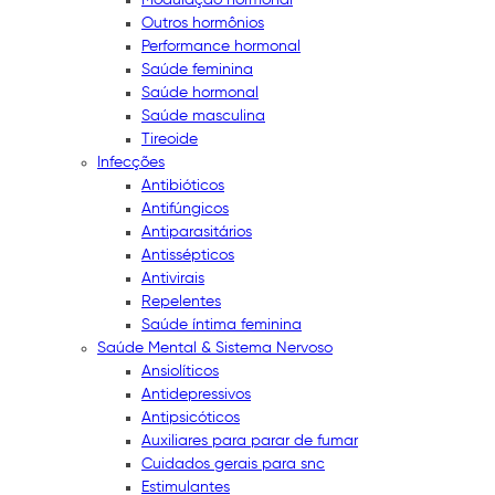
Outros hormônios
Performance hormonal
Saúde feminina
Saúde hormonal
Saúde masculina
Tireoide
Infecções
Antibióticos
Antifúngicos
Antiparasitários
Antissépticos
Antivirais
Repelentes
Saúde íntima feminina
Saúde Mental & Sistema Nervoso
Ansiolíticos
Antidepressivos
Antipsicóticos
Auxiliares para parar de fumar
Cuidados gerais para snc
Estimulantes