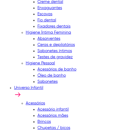
Creme dental
Enxaguantes
Escovas
Fio dental
Fixadores dentais
Higiene Íntima Feminina
Absorventes
Ceras e depilatórios
Sabonetes íntimos
Testes de gravidez
Higiene Pessoal
Acessórios de banho
Óleo de banho
Sabonetes
Universo Infantil
Acessórios
Acessório infantil
Acessórios mães
Brincos
Chupetas / bicos