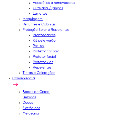
Acessórios e removedores
Cutelaria / pinças
Esmaltes
Maquiagem
Perfumes e Colônias
Proteção Solar e Repelentes
Bronzeadores
Kit pele verão
Pós-sol
Protetor corporal
Protetor facial
Protetor kids
Repelentes
Tintas e Colorações
Conveniência
Barras de Cereal
Bebidas
Doces
Eletrônicos
Mercearia