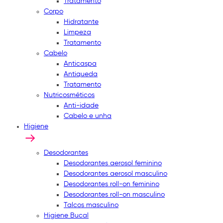
Tratamento
Corpo
Hidratante
Limpeza
Tratamento
Cabelo
Anticaspa
Antiqueda
Tratamento
Nutricosméticos
Anti-idade
Cabelo e unha
Higiene
Desodorantes
Desodorantes aerosol feminino
Desodorantes aerosol masculino
Desodorantes roll-on feminino
Desodorantes roll-on masculino
Talcos masculino
Higiene Bucal