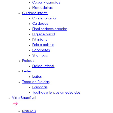
Copos / garrafas
Mamadeiras
Cuidado Infantil
Condicionador
Cuidados
Finalizadores cabelos
Higiene bucal
Kit infantil
Pele e cabelo
Sabonetes
Shampoo
Fraldas
Fralda infantil
Leites
Leites
Troca de Fraldas
Pomadas
Toalhas e lenços umedecidos
Vida Saudável
Naturais