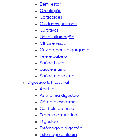
Bem-estar
Circulação
Corticoides
Cuidados pessoais
Curativos
Dor e inflamação
Olhos e visão
Ouvido, nariz e garganta
Pele e cabelo
Saúde bucal
Saúde íntima
Saúde masculina
Digestivo & Intestinal
Apetite
Azia e má digestão
Cólica e espasmos
Controle de peso
Diarreia e intestino
Digestão
Estômago e digestão
Estômago e úlcera