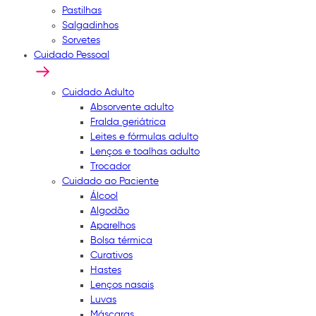
Pastilhas
Salgadinhos
Sorvetes
Cuidado Pessoal
Cuidado Adulto
Absorvente adulto
Fralda geriátrica
Leites e fórmulas adulto
Lenços e toalhas adulto
Trocador
Cuidado ao Paciente
Álcool
Algodão
Aparelhos
Bolsa térmica
Curativos
Hastes
Lenços nasais
Luvas
Máscaras