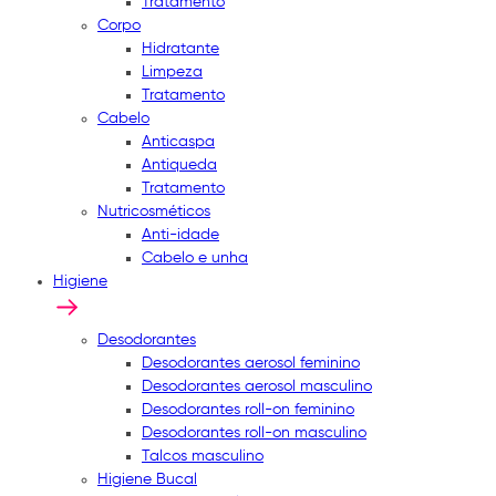
Tratamento
Corpo
Hidratante
Limpeza
Tratamento
Cabelo
Anticaspa
Antiqueda
Tratamento
Nutricosméticos
Anti-idade
Cabelo e unha
Higiene
Desodorantes
Desodorantes aerosol feminino
Desodorantes aerosol masculino
Desodorantes roll-on feminino
Desodorantes roll-on masculino
Talcos masculino
Higiene Bucal