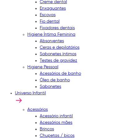
Creme dental
Enxaguantes
Escovas
Fio dental
Fixadores dentais
Higiene Íntima Feminina
Absorventes
Ceras e depilatórios
Sabonetes íntimos
Testes de gravidez
Higiene Pessoal
Acessórios de banho
Óleo de banho
Sabonetes
Universo Infantil
Acessórios
Acessório infantil
Acessórios mães
Brincos
Chupetas / bicos