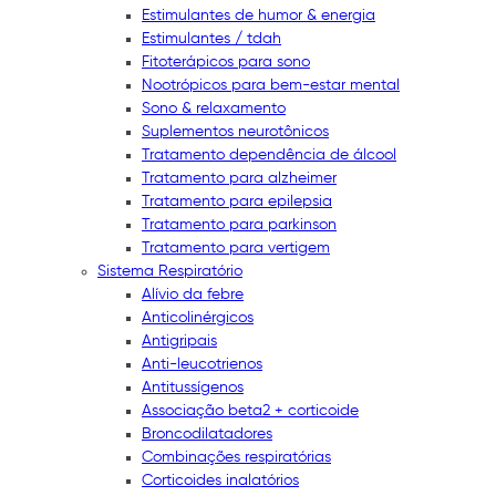
Estimulantes de humor & energia
Estimulantes / tdah
Fitoterápicos para sono
Nootrópicos para bem-estar mental
Sono & relaxamento
Suplementos neurotônicos
Tratamento dependência de álcool
Tratamento para alzheimer
Tratamento para epilepsia
Tratamento para parkinson
Tratamento para vertigem
Sistema Respiratório
Alívio da febre
Anticolinérgicos
Antigripais
Anti-leucotrienos
Antitussígenos
Associação beta2 + corticoide
Broncodilatadores
Combinações respiratórias
Corticoides inalatórios