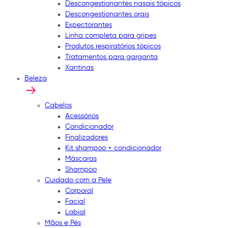
Descongestionantes nasais tópicos
Descongestionantes orais
Expectorantes
Linha completa para gripes
Produtos respiratórios tópicos
Tratamentos para garganta
Xantinas
Beleza
Cabelos
Acessórios
Condicionador
Finalizadores
Kit shampoo + condicionador
Máscaras
Shampoo
Cuidado com a Pele
Corporal
Facial
Labial
Mãos e Pés