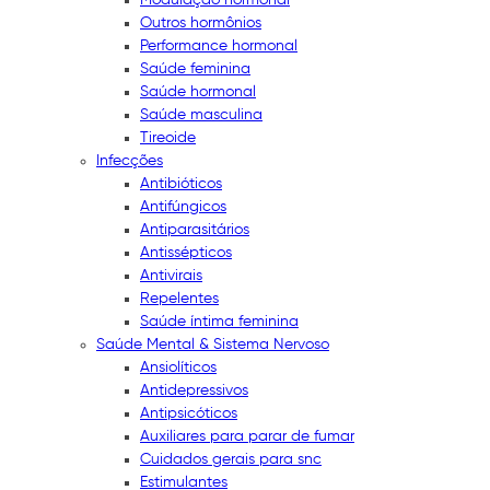
Outros hormônios
Performance hormonal
Saúde feminina
Saúde hormonal
Saúde masculina
Tireoide
Infecções
Antibióticos
Antifúngicos
Antiparasitários
Antissépticos
Antivirais
Repelentes
Saúde íntima feminina
Saúde Mental & Sistema Nervoso
Ansiolíticos
Antidepressivos
Antipsicóticos
Auxiliares para parar de fumar
Cuidados gerais para snc
Estimulantes