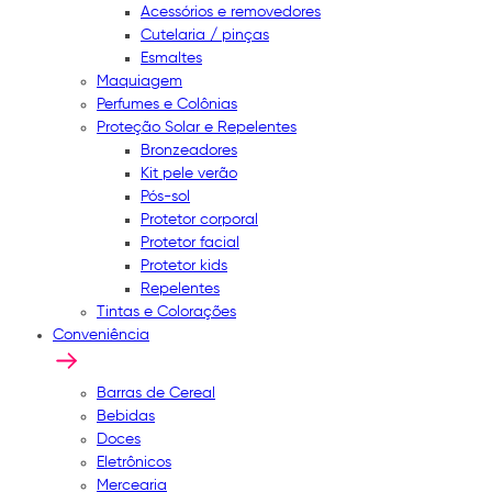
Acessórios e removedores
Cutelaria / pinças
Esmaltes
Maquiagem
Perfumes e Colônias
Proteção Solar e Repelentes
Bronzeadores
Kit pele verão
Pós-sol
Protetor corporal
Protetor facial
Protetor kids
Repelentes
Tintas e Colorações
Conveniência
Barras de Cereal
Bebidas
Doces
Eletrônicos
Mercearia