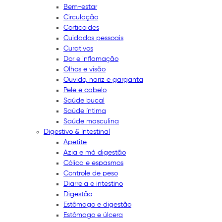
Bem-estar
Circulação
Corticoides
Cuidados pessoais
Curativos
Dor e inflamação
Olhos e visão
Ouvido, nariz e garganta
Pele e cabelo
Saúde bucal
Saúde íntima
Saúde masculina
Digestivo & Intestinal
Apetite
Azia e má digestão
Cólica e espasmos
Controle de peso
Diarreia e intestino
Digestão
Estômago e digestão
Estômago e úlcera