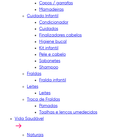
Copos / garrafas
Mamadeiras
Cuidado Infantil
Condicionador
Cuidados
Finalizadores cabelos
Higiene bucal
Kit infantil
Pele e cabelo
Sabonetes
Shampoo
Fraldas
Fralda infantil
Leites
Leites
Troca de Fraldas
Pomadas
Toalhas e lenços umedecidos
Vida Saudável
Naturais