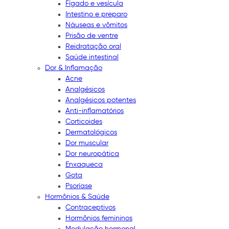
Fígado e vesícula
Intestino e preparo
Náuseas e vômitos
Prisão de ventre
Reidratação oral
Saúde intestinal
Dor & Inflamação
Acne
Analgésicos
Analgésicos potentes
Anti-inflamatórios
Corticoides
Dermatológicos
Dor muscular
Dor neuropática
Enxaqueca
Gota
Psoríase
Hormônios & Saúde
Contraceptivos
Hormônios femininos
Modulação hormonal