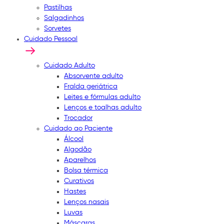
Pastilhas
Salgadinhos
Sorvetes
Cuidado Pessoal
Cuidado Adulto
Absorvente adulto
Fralda geriátrica
Leites e fórmulas adulto
Lenços e toalhas adulto
Trocador
Cuidado ao Paciente
Álcool
Algodão
Aparelhos
Bolsa térmica
Curativos
Hastes
Lenços nasais
Luvas
Máscaras