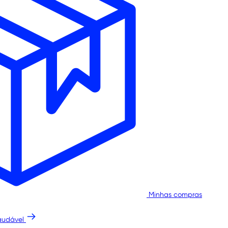
Minhas compras
audável