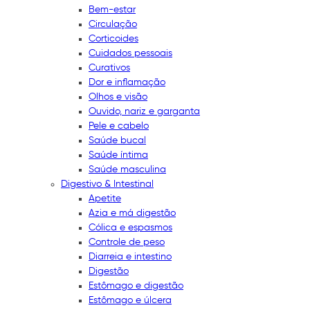
Bem-estar
Circulação
Corticoides
Cuidados pessoais
Curativos
Dor e inflamação
Olhos e visão
Ouvido, nariz e garganta
Pele e cabelo
Saúde bucal
Saúde íntima
Saúde masculina
Digestivo & Intestinal
Apetite
Azia e má digestão
Cólica e espasmos
Controle de peso
Diarreia e intestino
Digestão
Estômago e digestão
Estômago e úlcera