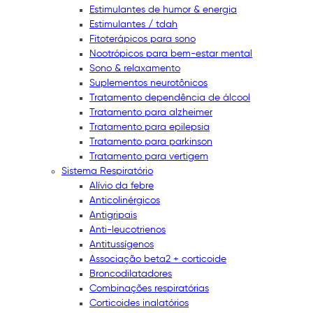
Estimulantes de humor & energia
Estimulantes / tdah
Fitoterápicos para sono
Nootrópicos para bem-estar mental
Sono & relaxamento
Suplementos neurotônicos
Tratamento dependência de álcool
Tratamento para alzheimer
Tratamento para epilepsia
Tratamento para parkinson
Tratamento para vertigem
Sistema Respiratório
Alívio da febre
Anticolinérgicos
Antigripais
Anti-leucotrienos
Antitussígenos
Associação beta2 + corticoide
Broncodilatadores
Combinações respiratórias
Corticoides inalatórios