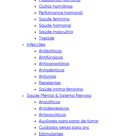
Outros hormônios
Performance hormonal
Saúde feminina
Saúde hormonal
Saúde masculina
Tireoide
Infecções
Antibióticos
Antifúngicos
Antiparasitários
Antissépticos
Antivirais
Repelentes
Saúde íntima feminina
Saúde Mental & Sistema Nervoso
Ansiolíticos
Antidepressivos
Antipsicóticos
Auxiliares para parar de fumar
Cuidados gerais para snc
Estimulantes