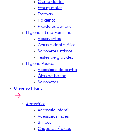
Creme dental
Enxaguantes
Escovas
Fio dental
Fixadores dentais
Higiene Íntima Feminina
Absorventes
Ceras e depilatórios
Sabonetes íntimos
Testes de gravidez
Higiene Pessoal
Acessórios de banho
Óleo de banho
Sabonetes
Universo Infantil
Acessórios
Acessório infantil
Acessórios mães
Brincos
Chupetas / bicos