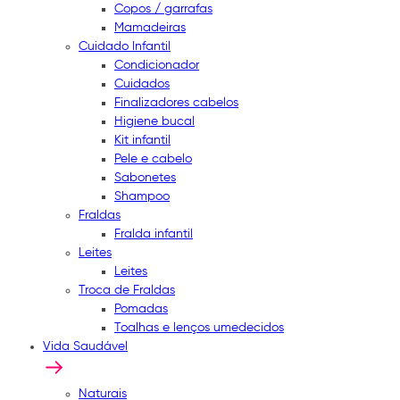
Copos / garrafas
Mamadeiras
Cuidado Infantil
Condicionador
Cuidados
Finalizadores cabelos
Higiene bucal
Kit infantil
Pele e cabelo
Sabonetes
Shampoo
Fraldas
Fralda infantil
Leites
Leites
Troca de Fraldas
Pomadas
Toalhas e lenços umedecidos
Vida Saudável
Naturais