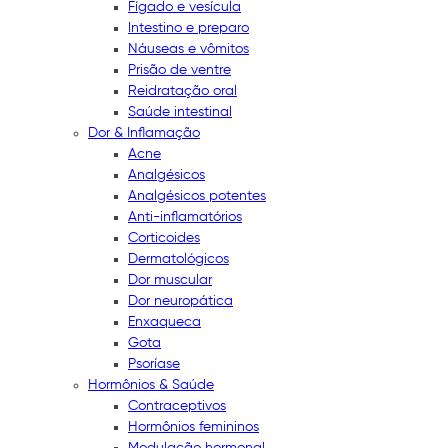
Fígado e vesícula
Intestino e preparo
Náuseas e vômitos
Prisão de ventre
Reidratação oral
Saúde intestinal
Dor & Inflamação
Acne
Analgésicos
Analgésicos potentes
Anti-inflamatórios
Corticoides
Dermatológicos
Dor muscular
Dor neuropática
Enxaqueca
Gota
Psoríase
Hormônios & Saúde
Contraceptivos
Hormônios femininos
Modulação hormonal