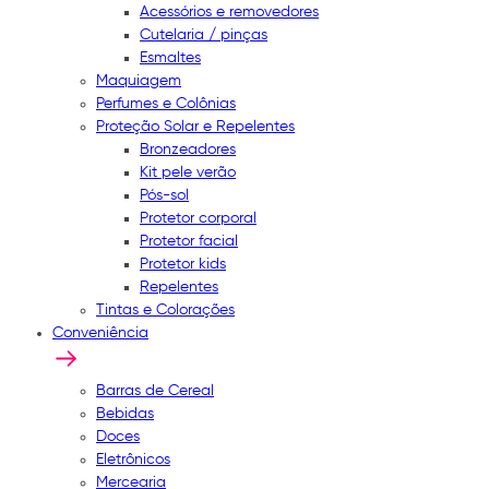
Acessórios e removedores
Cutelaria / pinças
Esmaltes
Maquiagem
Perfumes e Colônias
Proteção Solar e Repelentes
Bronzeadores
Kit pele verão
Pós-sol
Protetor corporal
Protetor facial
Protetor kids
Repelentes
Tintas e Colorações
Conveniência
Barras de Cereal
Bebidas
Doces
Eletrônicos
Mercearia