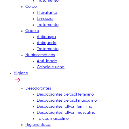
Tratamento
Corpo
Hidratante
Limpeza
Tratamento
Cabelo
Anticaspa
Antiqueda
Tratamento
Nutricosméticos
Anti-idade
Cabelo e unha
Higiene
Desodorantes
Desodorantes aerosol feminino
Desodorantes aerosol masculino
Desodorantes roll-on feminino
Desodorantes roll-on masculino
Talcos masculino
Higiene Bucal