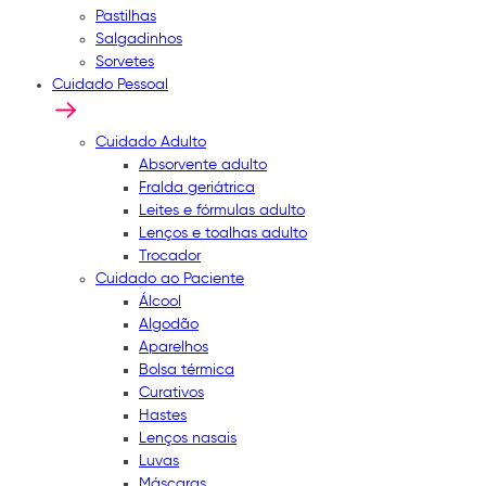
Pastilhas
Salgadinhos
Sorvetes
Cuidado Pessoal
Cuidado Adulto
Absorvente adulto
Fralda geriátrica
Leites e fórmulas adulto
Lenços e toalhas adulto
Trocador
Cuidado ao Paciente
Álcool
Algodão
Aparelhos
Bolsa térmica
Curativos
Hastes
Lenços nasais
Luvas
Máscaras