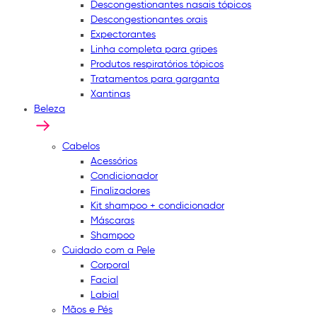
Descongestionantes nasais tópicos
Descongestionantes orais
Expectorantes
Linha completa para gripes
Produtos respiratórios tópicos
Tratamentos para garganta
Xantinas
Beleza
Cabelos
Acessórios
Condicionador
Finalizadores
Kit shampoo + condicionador
Máscaras
Shampoo
Cuidado com a Pele
Corporal
Facial
Labial
Mãos e Pés