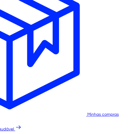
Minhas compras
audável