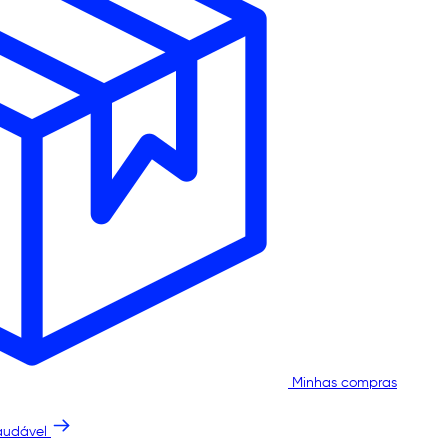
Minhas compras
audável