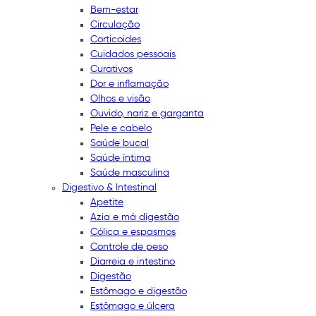
Bem-estar
Circulação
Corticoides
Cuidados pessoais
Curativos
Dor e inflamação
Olhos e visão
Ouvido, nariz e garganta
Pele e cabelo
Saúde bucal
Saúde íntima
Saúde masculina
Digestivo & Intestinal
Apetite
Azia e má digestão
Cólica e espasmos
Controle de peso
Diarreia e intestino
Digestão
Estômago e digestão
Estômago e úlcera