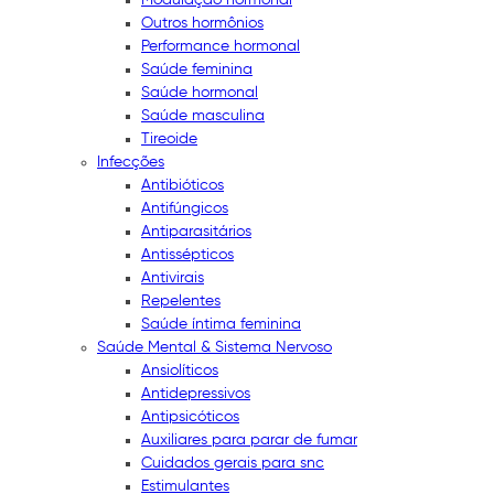
Outros hormônios
Performance hormonal
Saúde feminina
Saúde hormonal
Saúde masculina
Tireoide
Infecções
Antibióticos
Antifúngicos
Antiparasitários
Antissépticos
Antivirais
Repelentes
Saúde íntima feminina
Saúde Mental & Sistema Nervoso
Ansiolíticos
Antidepressivos
Antipsicóticos
Auxiliares para parar de fumar
Cuidados gerais para snc
Estimulantes