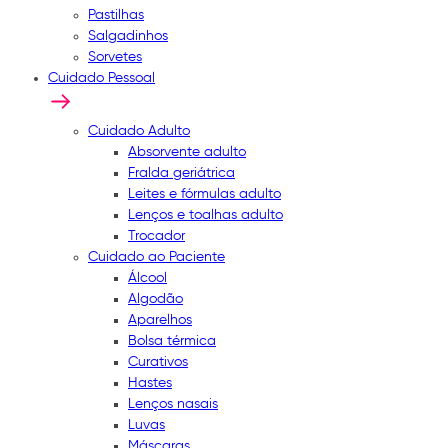
Pastilhas
Salgadinhos
Sorvetes
Cuidado Pessoal
Cuidado Adulto
Absorvente adulto
Fralda geriátrica
Leites e fórmulas adulto
Lenços e toalhas adulto
Trocador
Cuidado ao Paciente
Álcool
Algodão
Aparelhos
Bolsa térmica
Curativos
Hastes
Lenços nasais
Luvas
Máscaras