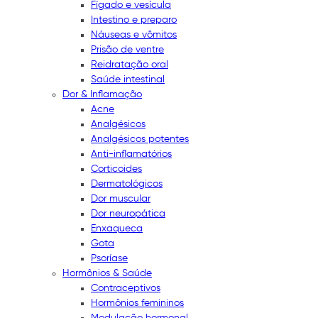
Fígado e vesícula
Intestino e preparo
Náuseas e vômitos
Prisão de ventre
Reidratação oral
Saúde intestinal
Dor & Inflamação
Acne
Analgésicos
Analgésicos potentes
Anti-inflamatórios
Corticoides
Dermatológicos
Dor muscular
Dor neuropática
Enxaqueca
Gota
Psoríase
Hormônios & Saúde
Contraceptivos
Hormônios femininos
Modulação hormonal