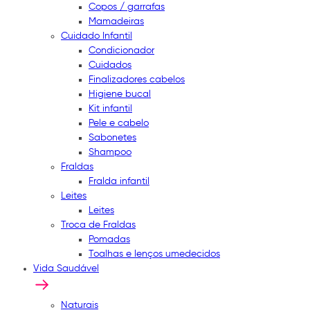
Copos / garrafas
Mamadeiras
Cuidado Infantil
Condicionador
Cuidados
Finalizadores cabelos
Higiene bucal
Kit infantil
Pele e cabelo
Sabonetes
Shampoo
Fraldas
Fralda infantil
Leites
Leites
Troca de Fraldas
Pomadas
Toalhas e lenços umedecidos
Vida Saudável
Naturais