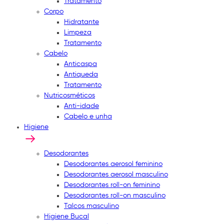
Tratamento
Corpo
Hidratante
Limpeza
Tratamento
Cabelo
Anticaspa
Antiqueda
Tratamento
Nutricosméticos
Anti-idade
Cabelo e unha
Higiene
Desodorantes
Desodorantes aerosol feminino
Desodorantes aerosol masculino
Desodorantes roll-on feminino
Desodorantes roll-on masculino
Talcos masculino
Higiene Bucal