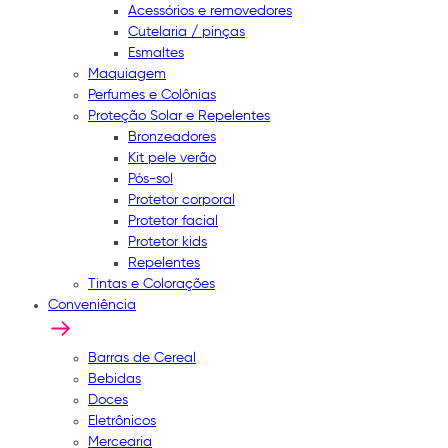
Acessórios e removedores
Cutelaria / pinças
Esmaltes
Maquiagem
Perfumes e Colônias
Proteção Solar e Repelentes
Bronzeadores
Kit pele verão
Pós-sol
Protetor corporal
Protetor facial
Protetor kids
Repelentes
Tintas e Colorações
Conveniência
Barras de Cereal
Bebidas
Doces
Eletrônicos
Mercearia