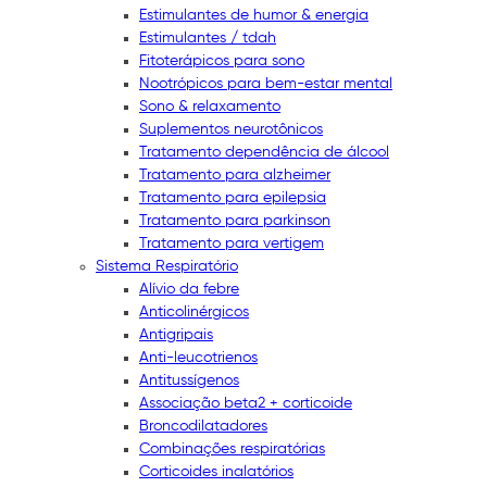
Estimulantes de humor & energia
Estimulantes / tdah
Fitoterápicos para sono
Nootrópicos para bem-estar mental
Sono & relaxamento
Suplementos neurotônicos
Tratamento dependência de álcool
Tratamento para alzheimer
Tratamento para epilepsia
Tratamento para parkinson
Tratamento para vertigem
Sistema Respiratório
Alívio da febre
Anticolinérgicos
Antigripais
Anti-leucotrienos
Antitussígenos
Associação beta2 + corticoide
Broncodilatadores
Combinações respiratórias
Corticoides inalatórios