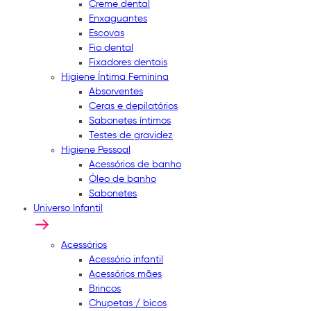
Creme dental
Enxaguantes
Escovas
Fio dental
Fixadores dentais
Higiene Íntima Feminina
Absorventes
Ceras e depilatórios
Sabonetes íntimos
Testes de gravidez
Higiene Pessoal
Acessórios de banho
Óleo de banho
Sabonetes
Universo Infantil
Acessórios
Acessório infantil
Acessórios mães
Brincos
Chupetas / bicos