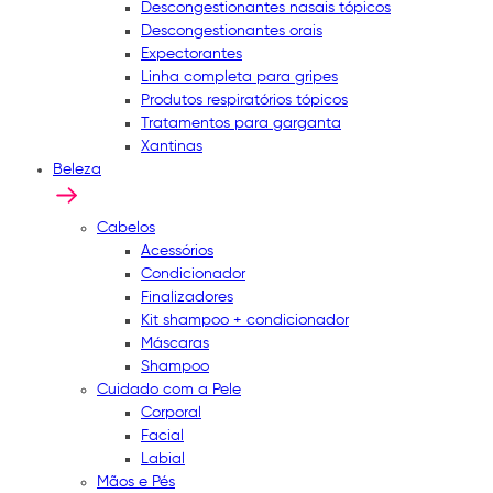
Descongestionantes nasais tópicos
Descongestionantes orais
Expectorantes
Linha completa para gripes
Produtos respiratórios tópicos
Tratamentos para garganta
Xantinas
Beleza
Cabelos
Acessórios
Condicionador
Finalizadores
Kit shampoo + condicionador
Máscaras
Shampoo
Cuidado com a Pele
Corporal
Facial
Labial
Mãos e Pés