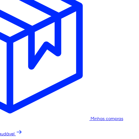
Minhas compras
audável