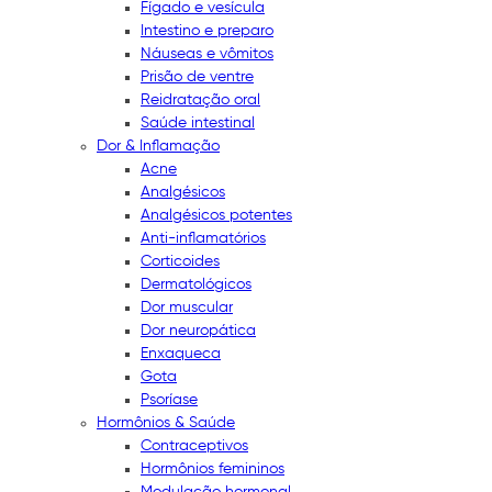
Fígado e vesícula
Intestino e preparo
Náuseas e vômitos
Prisão de ventre
Reidratação oral
Saúde intestinal
Dor & Inflamação
Acne
Analgésicos
Analgésicos potentes
Anti-inflamatórios
Corticoides
Dermatológicos
Dor muscular
Dor neuropática
Enxaqueca
Gota
Psoríase
Hormônios & Saúde
Contraceptivos
Hormônios femininos
Modulação hormonal