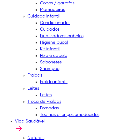
Copos / garrafas
Mamadeiras
Cuidado Infantil
Condicionador
Cuidados
Finalizadores cabelos
Higiene bucal
Kit infantil
Pele e cabelo
Sabonetes
Shampoo
Fraldas
Fralda infantil
Leites
Leites
Troca de Fraldas
Pomadas
Toalhas e lenços umedecidos
Vida Saudável
Naturais