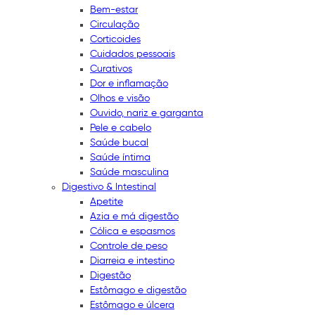
Bem-estar
Circulação
Corticoides
Cuidados pessoais
Curativos
Dor e inflamação
Olhos e visão
Ouvido, nariz e garganta
Pele e cabelo
Saúde bucal
Saúde íntima
Saúde masculina
Digestivo & Intestinal
Apetite
Azia e má digestão
Cólica e espasmos
Controle de peso
Diarreia e intestino
Digestão
Estômago e digestão
Estômago e úlcera