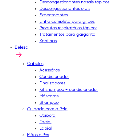
Descongestionantes nasais tópicos
Descongestionantes orais
Expectorantes
Linha completa para gripes
Produtos respiratórios tópicos
Tratamentos para garganta
Xantinas
Beleza
Cabelos
Acessórios
Condicionador
Finalizadores
Kit shampoo + condicionador
Máscaras
Shampoo
Cuidado com a Pele
Corporal
Facial
Labial
Mãos e Pés