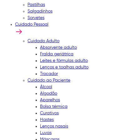
Pastilhas
Salgadinhos
Sorvetes
Cuidado Pessoal
Cuidado Adulto
Absorvente adulto
Fralda geriátrica
Leites e fórmulas adulto
Lenços e toalhas adulto
Trocador
Cuidado ao Paciente
Álcool
Algodão
Aparelhos
Bolsa térmica
Curativos
Hastes
Lenços nasais
Luvas
Máscaras