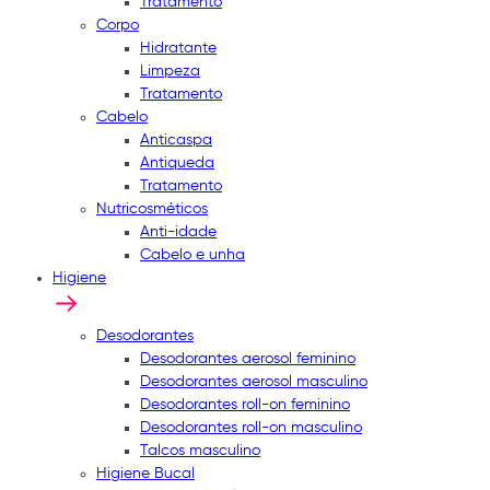
Tratamento
Corpo
Hidratante
Limpeza
Tratamento
Cabelo
Anticaspa
Antiqueda
Tratamento
Nutricosméticos
Anti-idade
Cabelo e unha
Higiene
Desodorantes
Desodorantes aerosol feminino
Desodorantes aerosol masculino
Desodorantes roll-on feminino
Desodorantes roll-on masculino
Talcos masculino
Higiene Bucal