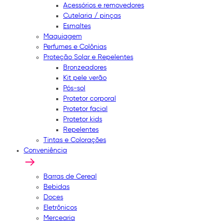
Acessórios e removedores
Cutelaria / pinças
Esmaltes
Maquiagem
Perfumes e Colônias
Proteção Solar e Repelentes
Bronzeadores
Kit pele verão
Pós-sol
Protetor corporal
Protetor facial
Protetor kids
Repelentes
Tintas e Colorações
Conveniência
Barras de Cereal
Bebidas
Doces
Eletrônicos
Mercearia