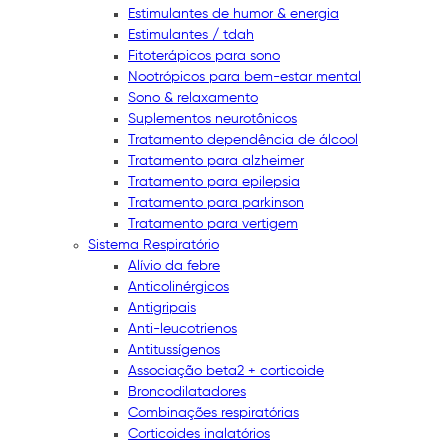
Estimulantes de humor & energia
Estimulantes / tdah
Fitoterápicos para sono
Nootrópicos para bem-estar mental
Sono & relaxamento
Suplementos neurotônicos
Tratamento dependência de álcool
Tratamento para alzheimer
Tratamento para epilepsia
Tratamento para parkinson
Tratamento para vertigem
Sistema Respiratório
Alívio da febre
Anticolinérgicos
Antigripais
Anti-leucotrienos
Antitussígenos
Associação beta2 + corticoide
Broncodilatadores
Combinações respiratórias
Corticoides inalatórios