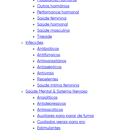
Outros hormônios
Performance hormonal
Saúde feminina
Saúde hormonal
Saúde masculina
Tireoide
Infecções
Antibióticos
Antifúngicos
Antiparasitários
Antissépticos
Antivirais
Repelentes
Saúde íntima feminina
Saúde Mental & Sistema Nervoso
Ansiolíticos
Antidepressivos
Antipsicóticos
Auxiliares para parar de fumar
Cuidados gerais para snc
Estimulantes