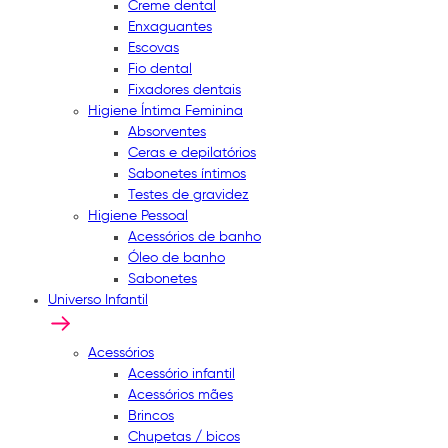
Creme dental
Enxaguantes
Escovas
Fio dental
Fixadores dentais
Higiene Íntima Feminina
Absorventes
Ceras e depilatórios
Sabonetes íntimos
Testes de gravidez
Higiene Pessoal
Acessórios de banho
Óleo de banho
Sabonetes
Universo Infantil
Acessórios
Acessório infantil
Acessórios mães
Brincos
Chupetas / bicos