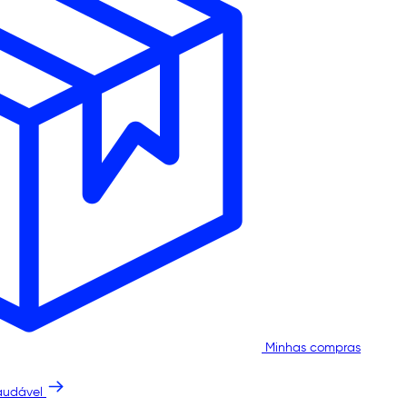
Minhas compras
audável