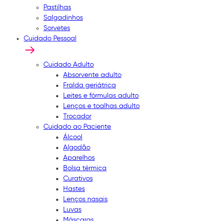
Pastilhas
Salgadinhos
Sorvetes
Cuidado Pessoal
Cuidado Adulto
Absorvente adulto
Fralda geriátrica
Leites e fórmulas adulto
Lenços e toalhas adulto
Trocador
Cuidado ao Paciente
Álcool
Algodão
Aparelhos
Bolsa térmica
Curativos
Hastes
Lenços nasais
Luvas
Máscaras