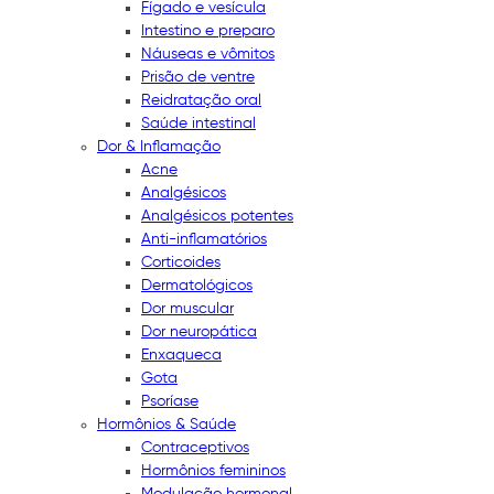
Fígado e vesícula
Intestino e preparo
Náuseas e vômitos
Prisão de ventre
Reidratação oral
Saúde intestinal
Dor & Inflamação
Acne
Analgésicos
Analgésicos potentes
Anti-inflamatórios
Corticoides
Dermatológicos
Dor muscular
Dor neuropática
Enxaqueca
Gota
Psoríase
Hormônios & Saúde
Contraceptivos
Hormônios femininos
Modulação hormonal