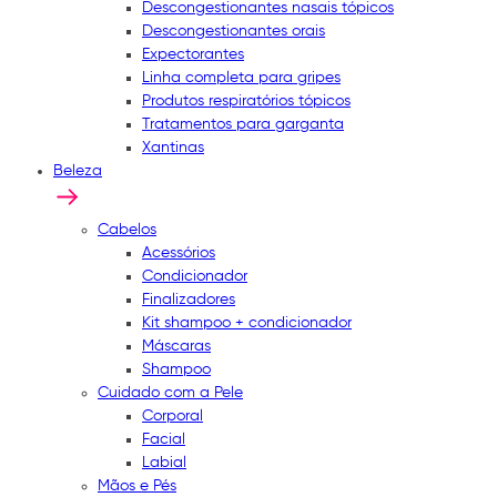
Descongestionantes nasais tópicos
Descongestionantes orais
Expectorantes
Linha completa para gripes
Produtos respiratórios tópicos
Tratamentos para garganta
Xantinas
Beleza
Cabelos
Acessórios
Condicionador
Finalizadores
Kit shampoo + condicionador
Máscaras
Shampoo
Cuidado com a Pele
Corporal
Facial
Labial
Mãos e Pés