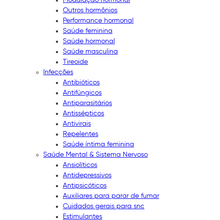
Outros hormônios
Performance hormonal
Saúde feminina
Saúde hormonal
Saúde masculina
Tireoide
Infecções
Antibióticos
Antifúngicos
Antiparasitários
Antissépticos
Antivirais
Repelentes
Saúde íntima feminina
Saúde Mental & Sistema Nervoso
Ansiolíticos
Antidepressivos
Antipsicóticos
Auxiliares para parar de fumar
Cuidados gerais para snc
Estimulantes