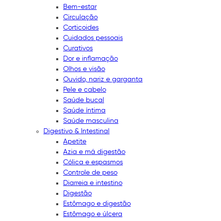
Bem-estar
Circulação
Corticoides
Cuidados pessoais
Curativos
Dor e inflamação
Olhos e visão
Ouvido, nariz e garganta
Pele e cabelo
Saúde bucal
Saúde íntima
Saúde masculina
Digestivo & Intestinal
Apetite
Azia e má digestão
Cólica e espasmos
Controle de peso
Diarreia e intestino
Digestão
Estômago e digestão
Estômago e úlcera