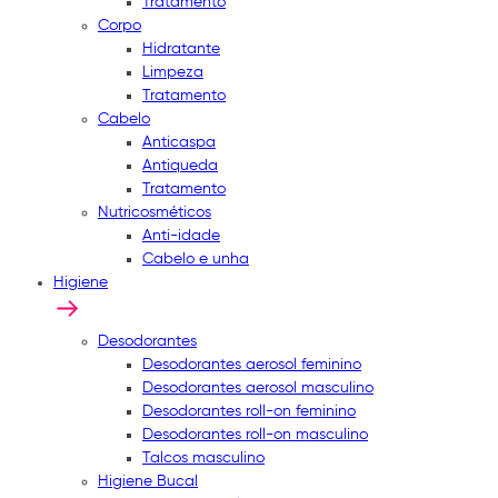
Tratamento
Corpo
Hidratante
Limpeza
Tratamento
Cabelo
Anticaspa
Antiqueda
Tratamento
Nutricosméticos
Anti-idade
Cabelo e unha
Higiene
Desodorantes
Desodorantes aerosol feminino
Desodorantes aerosol masculino
Desodorantes roll-on feminino
Desodorantes roll-on masculino
Talcos masculino
Higiene Bucal