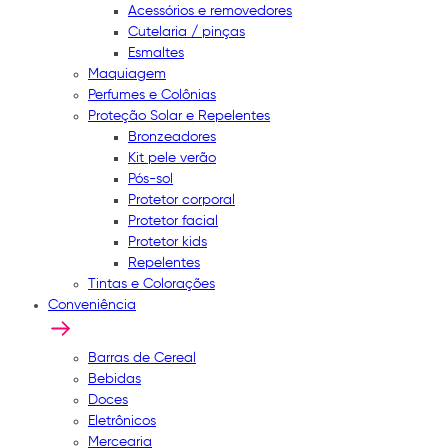
Acessórios e removedores
Cutelaria / pinças
Esmaltes
Maquiagem
Perfumes e Colônias
Proteção Solar e Repelentes
Bronzeadores
Kit pele verão
Pós-sol
Protetor corporal
Protetor facial
Protetor kids
Repelentes
Tintas e Colorações
Conveniência
Barras de Cereal
Bebidas
Doces
Eletrônicos
Mercearia