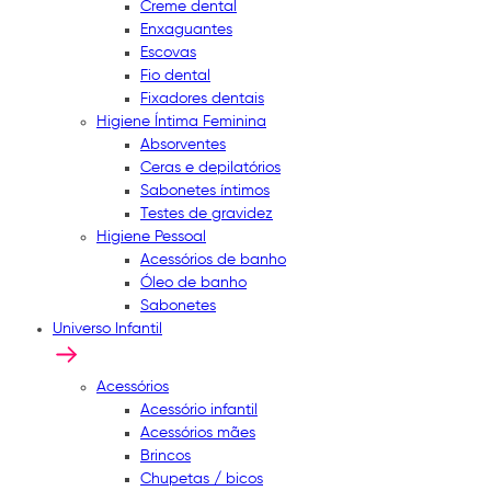
Creme dental
Enxaguantes
Escovas
Fio dental
Fixadores dentais
Higiene Íntima Feminina
Absorventes
Ceras e depilatórios
Sabonetes íntimos
Testes de gravidez
Higiene Pessoal
Acessórios de banho
Óleo de banho
Sabonetes
Universo Infantil
Acessórios
Acessório infantil
Acessórios mães
Brincos
Chupetas / bicos