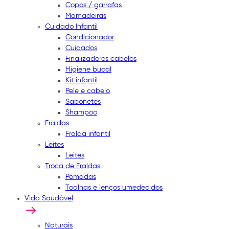
Copos / garrafas
Mamadeiras
Cuidado Infantil
Condicionador
Cuidados
Finalizadores cabelos
Higiene bucal
Kit infantil
Pele e cabelo
Sabonetes
Shampoo
Fraldas
Fralda infantil
Leites
Leites
Troca de Fraldas
Pomadas
Toalhas e lenços umedecidos
Vida Saudável
Naturais