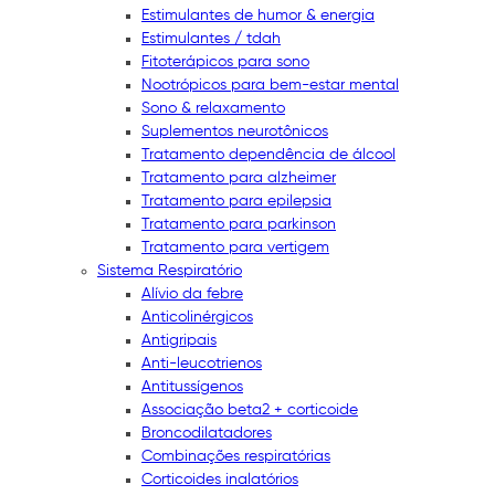
Estimulantes de humor & energia
Estimulantes / tdah
Fitoterápicos para sono
Nootrópicos para bem-estar mental
Sono & relaxamento
Suplementos neurotônicos
Tratamento dependência de álcool
Tratamento para alzheimer
Tratamento para epilepsia
Tratamento para parkinson
Tratamento para vertigem
Sistema Respiratório
Alívio da febre
Anticolinérgicos
Antigripais
Anti-leucotrienos
Antitussígenos
Associação beta2 + corticoide
Broncodilatadores
Combinações respiratórias
Corticoides inalatórios