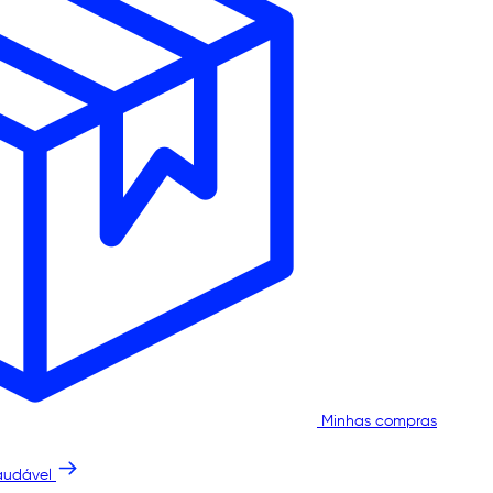
Minhas compras
audável