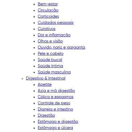
Bem-estar
Circulação
Corticoides
Cuidados pessoais
Curativos
Dor e inflamação
Olhos e visão
Ouvido, nariz e garganta
Pele e cabelo
Saúde bucal
Saúde íntima
Saúde masculina
Digestivo & Intestinal
Apetite
Azia e má digestão
Cólica e espasmos
Controle de peso
Diarreia e intestino
Digestão
Estômago e digestão
Estômago e úlcera