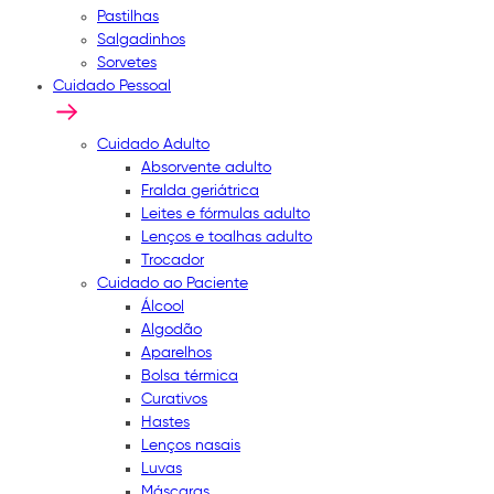
Pastilhas
Salgadinhos
Sorvetes
Cuidado Pessoal
Cuidado Adulto
Absorvente adulto
Fralda geriátrica
Leites e fórmulas adulto
Lenços e toalhas adulto
Trocador
Cuidado ao Paciente
Álcool
Algodão
Aparelhos
Bolsa térmica
Curativos
Hastes
Lenços nasais
Luvas
Máscaras