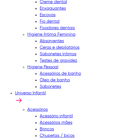
Creme dental
Enxaguantes
Escovas
Fio dental
Fixadores dentais
Higiene Íntima Feminina
Absorventes
Ceras e depilatórios
Sabonetes íntimos
Testes de gravidez
Higiene Pessoal
Acessórios de banho
Óleo de banho
Sabonetes
Universo Infantil
Acessórios
Acessório infantil
Acessórios mães
Brincos
Chupetas / bicos