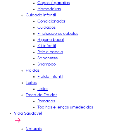
Copos / garrafas
Mamadeiras
Cuidado Infantil
Condicionador
Cuidados
Finalizadores cabelos
Higiene bucal
Kit infantil
Pele e cabelo
Sabonetes
Shampoo
Fraldas
Fralda infantil
Leites
Leites
Troca de Fraldas
Pomadas
Toalhas e lenços umedecidos
Vida Saudável
Naturais