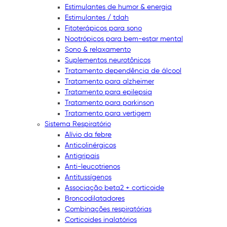
Estimulantes de humor & energia
Estimulantes / tdah
Fitoterápicos para sono
Nootrópicos para bem-estar mental
Sono & relaxamento
Suplementos neurotônicos
Tratamento dependência de álcool
Tratamento para alzheimer
Tratamento para epilepsia
Tratamento para parkinson
Tratamento para vertigem
Sistema Respiratório
Alívio da febre
Anticolinérgicos
Antigripais
Anti-leucotrienos
Antitussígenos
Associação beta2 + corticoide
Broncodilatadores
Combinações respiratórias
Corticoides inalatórios