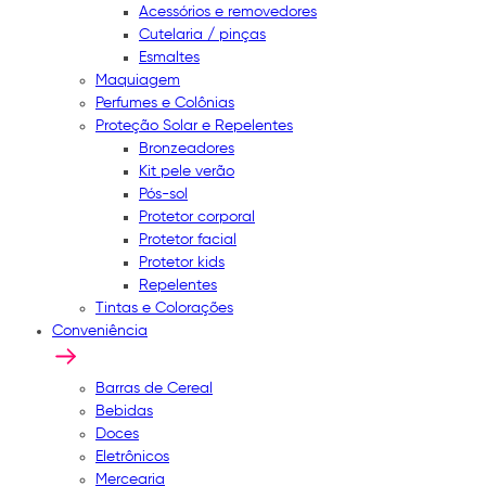
Acessórios e removedores
Cutelaria / pinças
Esmaltes
Maquiagem
Perfumes e Colônias
Proteção Solar e Repelentes
Bronzeadores
Kit pele verão
Pós-sol
Protetor corporal
Protetor facial
Protetor kids
Repelentes
Tintas e Colorações
Conveniência
Barras de Cereal
Bebidas
Doces
Eletrônicos
Mercearia