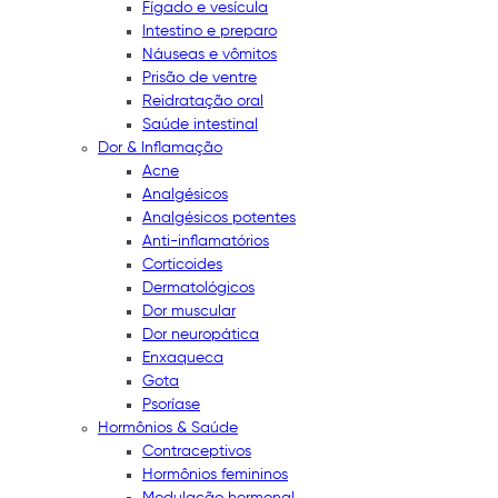
Fígado e vesícula
Intestino e preparo
Náuseas e vômitos
Prisão de ventre
Reidratação oral
Saúde intestinal
Dor & Inflamação
Acne
Analgésicos
Analgésicos potentes
Anti-inflamatórios
Corticoides
Dermatológicos
Dor muscular
Dor neuropática
Enxaqueca
Gota
Psoríase
Hormônios & Saúde
Contraceptivos
Hormônios femininos
Modulação hormonal