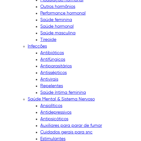
Outros hormônios
Performance hormonal
Saúde feminina
Saúde hormonal
Saúde masculina
Tireoide
Infecções
Antibióticos
Antifúngicos
Antiparasitários
Antissépticos
Antivirais
Repelentes
Saúde íntima feminina
Saúde Mental & Sistema Nervoso
Ansiolíticos
Antidepressivos
Antipsicóticos
Auxiliares para parar de fumar
Cuidados gerais para snc
Estimulantes