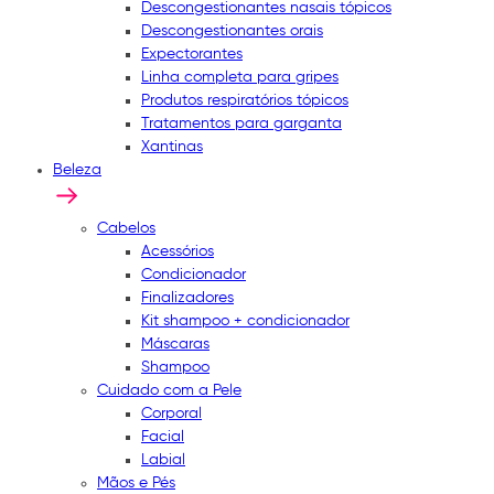
Descongestionantes nasais tópicos
Descongestionantes orais
Expectorantes
Linha completa para gripes
Produtos respiratórios tópicos
Tratamentos para garganta
Xantinas
Beleza
Cabelos
Acessórios
Condicionador
Finalizadores
Kit shampoo + condicionador
Máscaras
Shampoo
Cuidado com a Pele
Corporal
Facial
Labial
Mãos e Pés