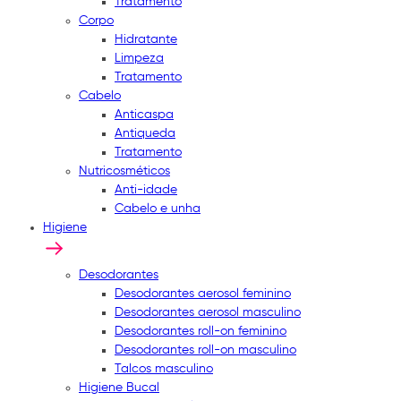
Tratamento
Corpo
Hidratante
Limpeza
Tratamento
Cabelo
Anticaspa
Antiqueda
Tratamento
Nutricosméticos
Anti-idade
Cabelo e unha
Higiene
Desodorantes
Desodorantes aerosol feminino
Desodorantes aerosol masculino
Desodorantes roll-on feminino
Desodorantes roll-on masculino
Talcos masculino
Higiene Bucal