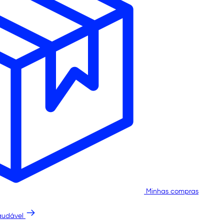
Minhas compras
audável