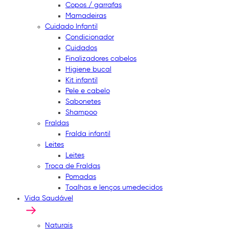
Copos / garrafas
Mamadeiras
Cuidado Infantil
Condicionador
Cuidados
Finalizadores cabelos
Higiene bucal
Kit infantil
Pele e cabelo
Sabonetes
Shampoo
Fraldas
Fralda infantil
Leites
Leites
Troca de Fraldas
Pomadas
Toalhas e lenços umedecidos
Vida Saudável
Naturais