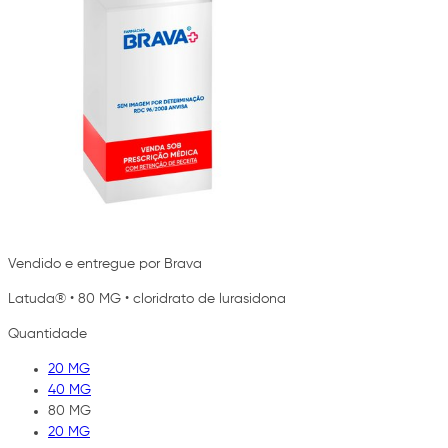
Vendido e entregue por Brava
Latuda®
•
80 MG
•
cloridrato de lurasidona
Quantidade
20 MG
40 MG
80 MG
20 MG