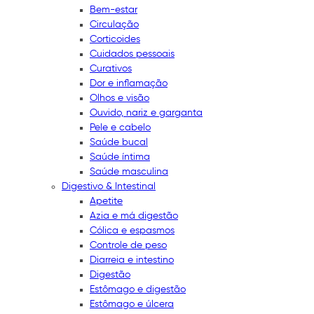
Bem-estar
Circulação
Corticoides
Cuidados pessoais
Curativos
Dor e inflamação
Olhos e visão
Ouvido, nariz e garganta
Pele e cabelo
Saúde bucal
Saúde íntima
Saúde masculina
Digestivo & Intestinal
Apetite
Azia e má digestão
Cólica e espasmos
Controle de peso
Diarreia e intestino
Digestão
Estômago e digestão
Estômago e úlcera