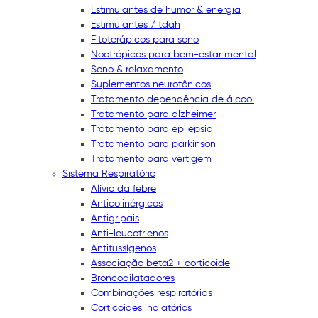
Estimulantes de humor & energia
Estimulantes / tdah
Fitoterápicos para sono
Nootrópicos para bem-estar mental
Sono & relaxamento
Suplementos neurotônicos
Tratamento dependência de álcool
Tratamento para alzheimer
Tratamento para epilepsia
Tratamento para parkinson
Tratamento para vertigem
Sistema Respiratório
Alívio da febre
Anticolinérgicos
Antigripais
Anti-leucotrienos
Antitussígenos
Associação beta2 + corticoide
Broncodilatadores
Combinações respiratórias
Corticoides inalatórios