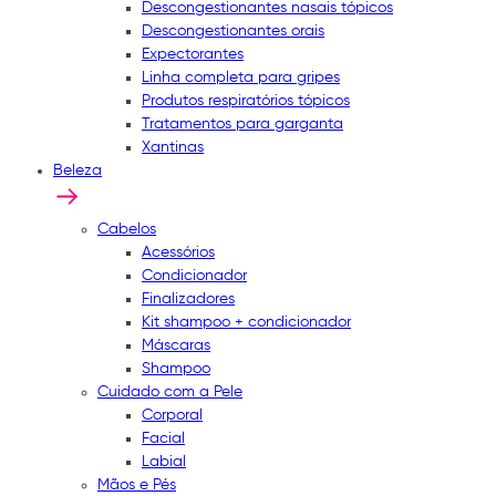
Descongestionantes nasais tópicos
Descongestionantes orais
Expectorantes
Linha completa para gripes
Produtos respiratórios tópicos
Tratamentos para garganta
Xantinas
Beleza
Cabelos
Acessórios
Condicionador
Finalizadores
Kit shampoo + condicionador
Máscaras
Shampoo
Cuidado com a Pele
Corporal
Facial
Labial
Mãos e Pés