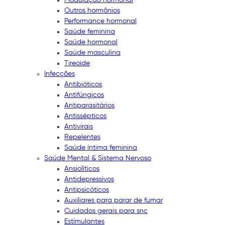
Outros hormônios
Performance hormonal
Saúde feminina
Saúde hormonal
Saúde masculina
Tireoide
Infecções
Antibióticos
Antifúngicos
Antiparasitários
Antissépticos
Antivirais
Repelentes
Saúde íntima feminina
Saúde Mental & Sistema Nervoso
Ansiolíticos
Antidepressivos
Antipsicóticos
Auxiliares para parar de fumar
Cuidados gerais para snc
Estimulantes