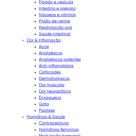
Fígado e vesícula
Intestino e preparo
Náuseas e vômitos
Prisão de ventre
Reidratação oral
Saúde intestinal
Dor & Inflamação
Acne
Analgésicos
Analgésicos potentes
Anti-inflamatórios
Corticoides
Dermatológicos
Dor muscular
Dor neuropática
Enxaqueca
Gota
Psoríase
Hormônios & Saúde
Contraceptivos
Hormônios femininos
Modulação hormonal