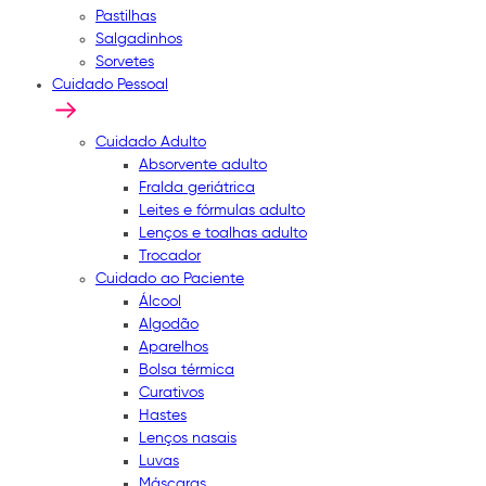
Pastilhas
Salgadinhos
Sorvetes
Cuidado Pessoal
Cuidado Adulto
Absorvente adulto
Fralda geriátrica
Leites e fórmulas adulto
Lenços e toalhas adulto
Trocador
Cuidado ao Paciente
Álcool
Algodão
Aparelhos
Bolsa térmica
Curativos
Hastes
Lenços nasais
Luvas
Máscaras