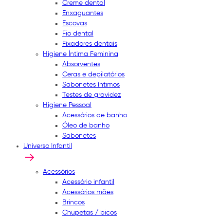
Creme dental
Enxaguantes
Escovas
Fio dental
Fixadores dentais
Higiene Íntima Feminina
Absorventes
Ceras e depilatórios
Sabonetes íntimos
Testes de gravidez
Higiene Pessoal
Acessórios de banho
Óleo de banho
Sabonetes
Universo Infantil
Acessórios
Acessório infantil
Acessórios mães
Brincos
Chupetas / bicos