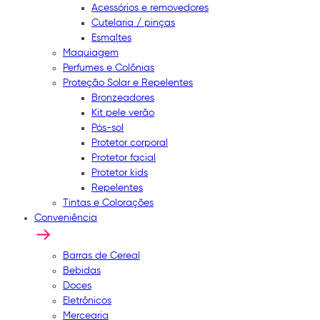
Acessórios e removedores
Cutelaria / pinças
Esmaltes
Maquiagem
Perfumes e Colônias
Proteção Solar e Repelentes
Bronzeadores
Kit pele verão
Pós-sol
Protetor corporal
Protetor facial
Protetor kids
Repelentes
Tintas e Colorações
Conveniência
Barras de Cereal
Bebidas
Doces
Eletrônicos
Mercearia