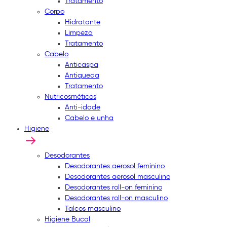
Tratamento
Corpo
Hidratante
Limpeza
Tratamento
Cabelo
Anticaspa
Antiqueda
Tratamento
Nutricosméticos
Anti-idade
Cabelo e unha
Higiene
Desodorantes
Desodorantes aerosol feminino
Desodorantes aerosol masculino
Desodorantes roll-on feminino
Desodorantes roll-on masculino
Talcos masculino
Higiene Bucal