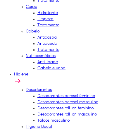
Tratamento
Corpo
Hidratante
Limpeza
Tratamento
Cabelo
Anticaspa
Antiqueda
Tratamento
Nutricosméticos
Anti-idade
Cabelo e unha
Higiene
Desodorantes
Desodorantes aerosol feminino
Desodorantes aerosol masculino
Desodorantes roll-on feminino
Desodorantes roll-on masculino
Talcos masculino
Higiene Bucal