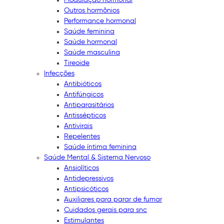
Outros hormônios
Performance hormonal
Saúde feminina
Saúde hormonal
Saúde masculina
Tireoide
Infecções
Antibióticos
Antifúngicos
Antiparasitários
Antissépticos
Antivirais
Repelentes
Saúde íntima feminina
Saúde Mental & Sistema Nervoso
Ansiolíticos
Antidepressivos
Antipsicóticos
Auxiliares para parar de fumar
Cuidados gerais para snc
Estimulantes