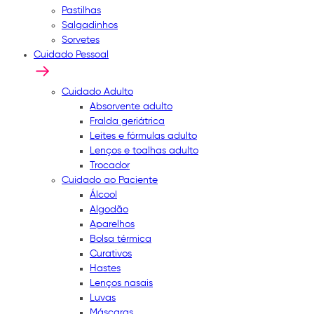
Pastilhas
Salgadinhos
Sorvetes
Cuidado Pessoal
Cuidado Adulto
Absorvente adulto
Fralda geriátrica
Leites e fórmulas adulto
Lenços e toalhas adulto
Trocador
Cuidado ao Paciente
Álcool
Algodão
Aparelhos
Bolsa térmica
Curativos
Hastes
Lenços nasais
Luvas
Máscaras