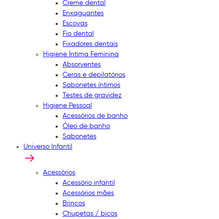
Creme dental
Enxaguantes
Escovas
Fio dental
Fixadores dentais
Higiene Íntima Feminina
Absorventes
Ceras e depilatórios
Sabonetes íntimos
Testes de gravidez
Higiene Pessoal
Acessórios de banho
Óleo de banho
Sabonetes
Universo Infantil
Acessórios
Acessório infantil
Acessórios mães
Brincos
Chupetas / bicos