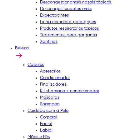
Descongestionantes nasais tópicos
Descongestionantes orais
Expectorantes
Linha completa para gripes
Produtos respiratórios tópicos
Tratamentos para garganta
Xantinas
Beleza
Cabelos
Acessórios
Condicionador
Finalizadores
Kit shampoo + condicionador
Máscaras
Shampoo
Cuidado com a Pele
Corporal
Facial
Labial
Mãos e Pés