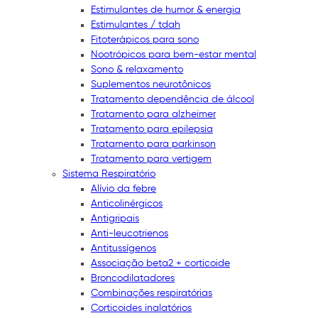
Estimulantes de humor & energia
Estimulantes / tdah
Fitoterápicos para sono
Nootrópicos para bem-estar mental
Sono & relaxamento
Suplementos neurotônicos
Tratamento dependência de álcool
Tratamento para alzheimer
Tratamento para epilepsia
Tratamento para parkinson
Tratamento para vertigem
Sistema Respiratório
Alívio da febre
Anticolinérgicos
Antigripais
Anti-leucotrienos
Antitussígenos
Associação beta2 + corticoide
Broncodilatadores
Combinações respiratórias
Corticoides inalatórios