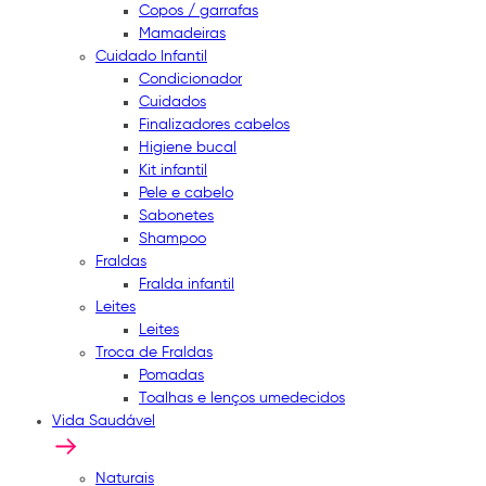
Copos / garrafas
Mamadeiras
Cuidado Infantil
Condicionador
Cuidados
Finalizadores cabelos
Higiene bucal
Kit infantil
Pele e cabelo
Sabonetes
Shampoo
Fraldas
Fralda infantil
Leites
Leites
Troca de Fraldas
Pomadas
Toalhas e lenços umedecidos
Vida Saudável
Naturais