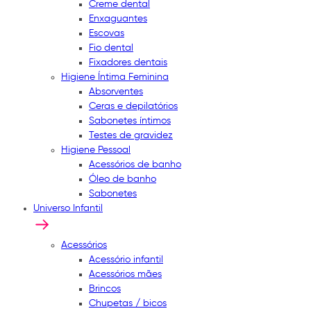
Creme dental
Enxaguantes
Escovas
Fio dental
Fixadores dentais
Higiene Íntima Feminina
Absorventes
Ceras e depilatórios
Sabonetes íntimos
Testes de gravidez
Higiene Pessoal
Acessórios de banho
Óleo de banho
Sabonetes
Universo Infantil
Acessórios
Acessório infantil
Acessórios mães
Brincos
Chupetas / bicos