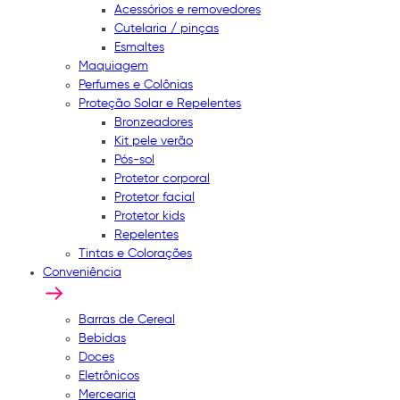
Acessórios e removedores
Cutelaria / pinças
Esmaltes
Maquiagem
Perfumes e Colônias
Proteção Solar e Repelentes
Bronzeadores
Kit pele verão
Pós-sol
Protetor corporal
Protetor facial
Protetor kids
Repelentes
Tintas e Colorações
Conveniência
Barras de Cereal
Bebidas
Doces
Eletrônicos
Mercearia