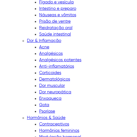
Fígado e vesícula
Intestino e preparo
Náuseas e vômitos
Prisão de ventre
Reidratação oral
Saúde intestinal
Dor & Inflamação
Acne
Analgésicos
Analgésicos potentes
Anti-inflamatórios
Corticoides
Dermatológicos
Dor muscular
Dor neuropática
Enxaqueca
Gota
Psoríase
Hormônios & Saúde
Contraceptivos
Hormônios femininos
Modulação hormonal