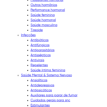
Outros hormônios
Performance hormonal
Saúde feminina
Saúde hormonal
Saúde masculina
Tireoide
Infecções
Antibióticos
Antifúngicos
Antiparasitários
Antissépticos
Antivirais
Repelentes
Saúde íntima feminina
Saúde Mental & Sistema Nervoso
Ansiolíticos
Antidepressivos
Antipsicóticos
Auxiliares para parar de fumar
Cuidados gerais para snc
Estimulantes