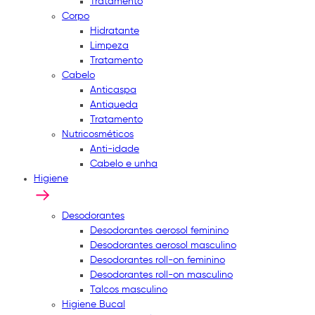
Tratamento
Corpo
Hidratante
Limpeza
Tratamento
Cabelo
Anticaspa
Antiqueda
Tratamento
Nutricosméticos
Anti-idade
Cabelo e unha
Higiene
Desodorantes
Desodorantes aerosol feminino
Desodorantes aerosol masculino
Desodorantes roll-on feminino
Desodorantes roll-on masculino
Talcos masculino
Higiene Bucal