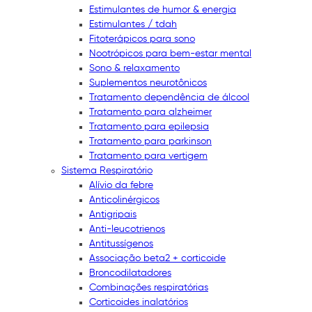
Estimulantes de humor & energia
Estimulantes / tdah
Fitoterápicos para sono
Nootrópicos para bem-estar mental
Sono & relaxamento
Suplementos neurotônicos
Tratamento dependência de álcool
Tratamento para alzheimer
Tratamento para epilepsia
Tratamento para parkinson
Tratamento para vertigem
Sistema Respiratório
Alívio da febre
Anticolinérgicos
Antigripais
Anti-leucotrienos
Antitussígenos
Associação beta2 + corticoide
Broncodilatadores
Combinações respiratórias
Corticoides inalatórios