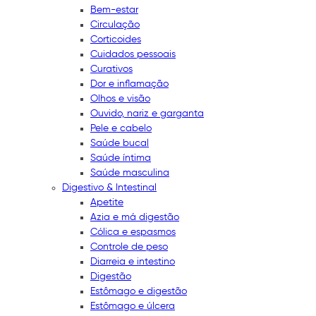
Bem-estar
Circulação
Corticoides
Cuidados pessoais
Curativos
Dor e inflamação
Olhos e visão
Ouvido, nariz e garganta
Pele e cabelo
Saúde bucal
Saúde íntima
Saúde masculina
Digestivo & Intestinal
Apetite
Azia e má digestão
Cólica e espasmos
Controle de peso
Diarreia e intestino
Digestão
Estômago e digestão
Estômago e úlcera