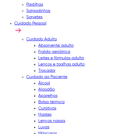
Pastilhas
Salgadinhos
Sorvetes
Cuidado Pessoal
Cuidado Adulto
Absorvente adulto
Fralda geriátrica
Leites e fórmulas adulto
Lenços e toalhas adulto
Trocador
Cuidado ao Paciente
Álcool
Algodão
Aparelhos
Bolsa térmica
Curativos
Hastes
Lenços nasais
Luvas
Máscaras