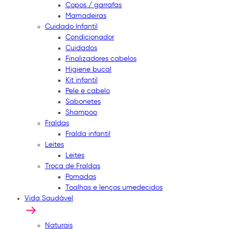
Copos / garrafas
Mamadeiras
Cuidado Infantil
Condicionador
Cuidados
Finalizadores cabelos
Higiene bucal
Kit infantil
Pele e cabelo
Sabonetes
Shampoo
Fraldas
Fralda infantil
Leites
Leites
Troca de Fraldas
Pomadas
Toalhas e lenços umedecidos
Vida Saudável
Naturais