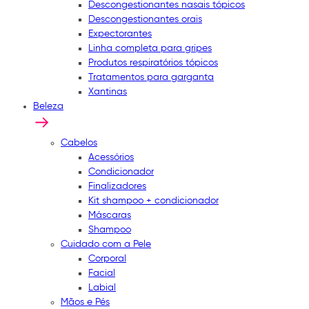
Descongestionantes nasais tópicos
Descongestionantes orais
Expectorantes
Linha completa para gripes
Produtos respiratórios tópicos
Tratamentos para garganta
Xantinas
Beleza
Cabelos
Acessórios
Condicionador
Finalizadores
Kit shampoo + condicionador
Máscaras
Shampoo
Cuidado com a Pele
Corporal
Facial
Labial
Mãos e Pés