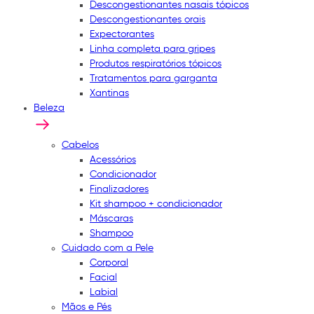
Descongestionantes nasais tópicos
Descongestionantes orais
Expectorantes
Linha completa para gripes
Produtos respiratórios tópicos
Tratamentos para garganta
Xantinas
Beleza
Cabelos
Acessórios
Condicionador
Finalizadores
Kit shampoo + condicionador
Máscaras
Shampoo
Cuidado com a Pele
Corporal
Facial
Labial
Mãos e Pés