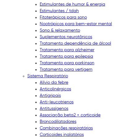
Estimulantes de humor & energia
Estimulantes / tdah
Fitoterápicos para sono
Nootrópicos para bem-estar mental
Sono & relaxamento
Suplementos neurotônicos
Tratamento dependência de álcool
Tratamento para alzheimer
Tratamento para epilepsia
Tratamento para parkinson
Tratamento para vertigem
Sistema Respiratório
Alívio da febre
Anticolinérgicos
Antigripais
Anti-leucotrienos
Antitussígenos
Associação beta2 + corticoide
Broncodilatadores
Combinações respiratórias
Corticoides inalatórios