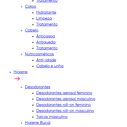
Tratamento
Corpo
Hidratante
Limpeza
Tratamento
Cabelo
Anticaspa
Antiqueda
Tratamento
Nutricosméticos
Anti-idade
Cabelo e unha
Higiene
Desodorantes
Desodorantes aerosol feminino
Desodorantes aerosol masculino
Desodorantes roll-on feminino
Desodorantes roll-on masculino
Talcos masculino
Higiene Bucal