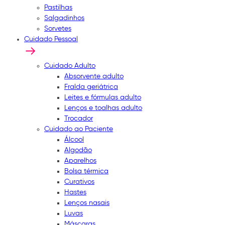
Pastilhas
Salgadinhos
Sorvetes
Cuidado Pessoal
Cuidado Adulto
Absorvente adulto
Fralda geriátrica
Leites e fórmulas adulto
Lenços e toalhas adulto
Trocador
Cuidado ao Paciente
Álcool
Algodão
Aparelhos
Bolsa térmica
Curativos
Hastes
Lenços nasais
Luvas
Máscaras