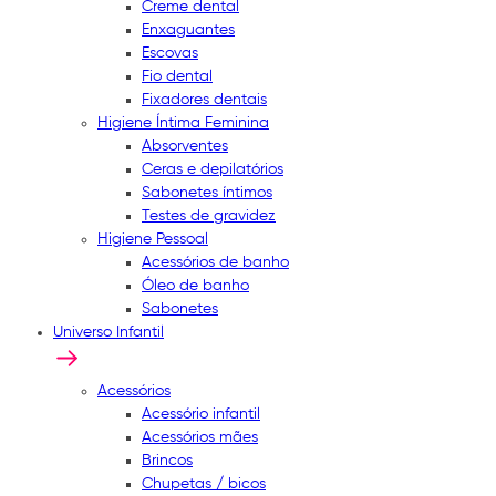
Creme dental
Enxaguantes
Escovas
Fio dental
Fixadores dentais
Higiene Íntima Feminina
Absorventes
Ceras e depilatórios
Sabonetes íntimos
Testes de gravidez
Higiene Pessoal
Acessórios de banho
Óleo de banho
Sabonetes
Universo Infantil
Acessórios
Acessório infantil
Acessórios mães
Brincos
Chupetas / bicos