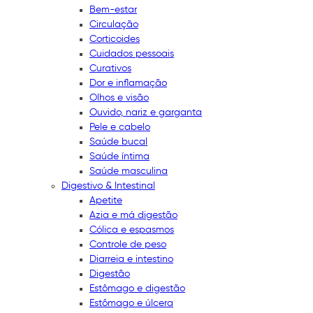
Bem-estar
Circulação
Corticoides
Cuidados pessoais
Curativos
Dor e inflamação
Olhos e visão
Ouvido, nariz e garganta
Pele e cabelo
Saúde bucal
Saúde íntima
Saúde masculina
Digestivo & Intestinal
Apetite
Azia e má digestão
Cólica e espasmos
Controle de peso
Diarreia e intestino
Digestão
Estômago e digestão
Estômago e úlcera