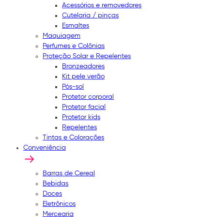
Acessórios e removedores
Cutelaria / pinças
Esmaltes
Maquiagem
Perfumes e Colônias
Proteção Solar e Repelentes
Bronzeadores
Kit pele verão
Pós-sol
Protetor corporal
Protetor facial
Protetor kids
Repelentes
Tintas e Colorações
Conveniência
Barras de Cereal
Bebidas
Doces
Eletrônicos
Mercearia