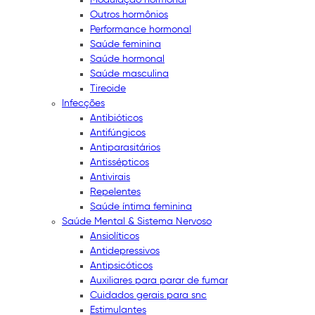
Outros hormônios
Performance hormonal
Saúde feminina
Saúde hormonal
Saúde masculina
Tireoide
Infecções
Antibióticos
Antifúngicos
Antiparasitários
Antissépticos
Antivirais
Repelentes
Saúde íntima feminina
Saúde Mental & Sistema Nervoso
Ansiolíticos
Antidepressivos
Antipsicóticos
Auxiliares para parar de fumar
Cuidados gerais para snc
Estimulantes