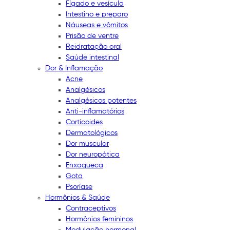
Fígado e vesícula
Intestino e preparo
Náuseas e vômitos
Prisão de ventre
Reidratação oral
Saúde intestinal
Dor & Inflamação
Acne
Analgésicos
Analgésicos potentes
Anti-inflamatórios
Corticoides
Dermatológicos
Dor muscular
Dor neuropática
Enxaqueca
Gota
Psoríase
Hormônios & Saúde
Contraceptivos
Hormônios femininos
Modulação hormonal