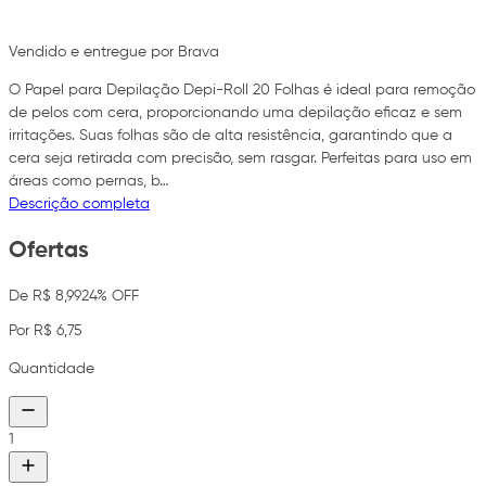
Vendido e entregue por Brava
O Papel para Depilação Depi-Roll 20 Folhas é ideal para remoção
de pelos com cera, proporcionando uma depilação eficaz e sem
irritações. Suas folhas são de alta resistência, garantindo que a
cera seja retirada com precisão, sem rasgar. Perfeitas para uso em
áreas como pernas, b…
Descrição completa
Ofertas
De R$ 8,99
24% OFF
Por R$ 6,75
Quantidade
1