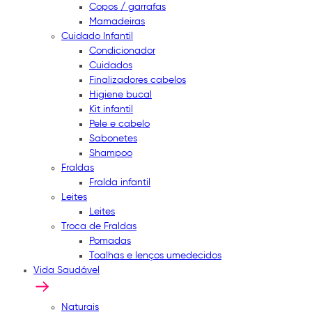
Copos / garrafas
Mamadeiras
Cuidado Infantil
Condicionador
Cuidados
Finalizadores cabelos
Higiene bucal
Kit infantil
Pele e cabelo
Sabonetes
Shampoo
Fraldas
Fralda infantil
Leites
Leites
Troca de Fraldas
Pomadas
Toalhas e lenços umedecidos
Vida Saudável
Naturais