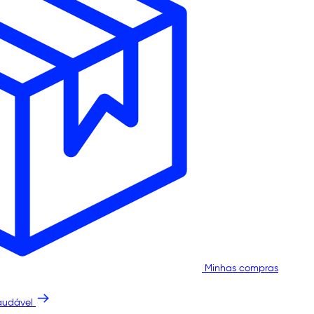
Minhas compras
audável