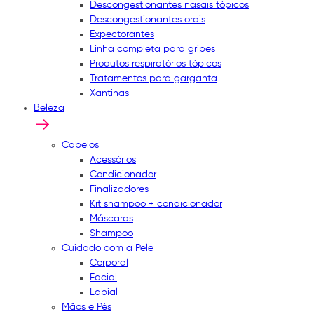
Descongestionantes nasais tópicos
Descongestionantes orais
Expectorantes
Linha completa para gripes
Produtos respiratórios tópicos
Tratamentos para garganta
Xantinas
Beleza
Cabelos
Acessórios
Condicionador
Finalizadores
Kit shampoo + condicionador
Máscaras
Shampoo
Cuidado com a Pele
Corporal
Facial
Labial
Mãos e Pés