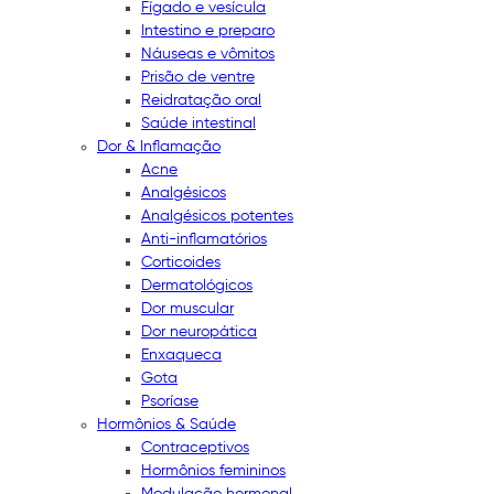
Fígado e vesícula
Intestino e preparo
Náuseas e vômitos
Prisão de ventre
Reidratação oral
Saúde intestinal
Dor & Inflamação
Acne
Analgésicos
Analgésicos potentes
Anti-inflamatórios
Corticoides
Dermatológicos
Dor muscular
Dor neuropática
Enxaqueca
Gota
Psoríase
Hormônios & Saúde
Contraceptivos
Hormônios femininos
Modulação hormonal