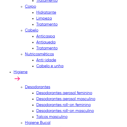
Tratamento
Corpo
Hidratante
Limpeza
Tratamento
Cabelo
Anticaspa
Antiqueda
Tratamento
Nutricosméticos
Anti-idade
Cabelo e unha
Higiene
Desodorantes
Desodorantes aerosol feminino
Desodorantes aerosol masculino
Desodorantes roll-on feminino
Desodorantes roll-on masculino
Talcos masculino
Higiene Bucal