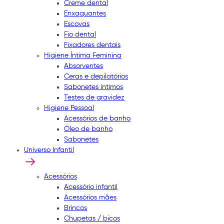
Creme dental
Enxaguantes
Escovas
Fio dental
Fixadores dentais
Higiene Íntima Feminina
Absorventes
Ceras e depilatórios
Sabonetes íntimos
Testes de gravidez
Higiene Pessoal
Acessórios de banho
Óleo de banho
Sabonetes
Universo Infantil
Acessórios
Acessório infantil
Acessórios mães
Brincos
Chupetas / bicos