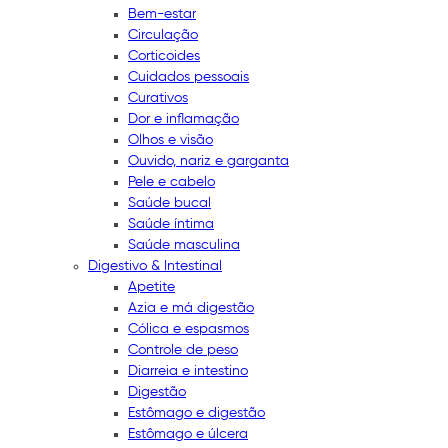
Bem-estar
Circulação
Corticoides
Cuidados pessoais
Curativos
Dor e inflamação
Olhos e visão
Ouvido, nariz e garganta
Pele e cabelo
Saúde bucal
Saúde íntima
Saúde masculina
Digestivo & Intestinal
Apetite
Azia e má digestão
Cólica e espasmos
Controle de peso
Diarreia e intestino
Digestão
Estômago e digestão
Estômago e úlcera