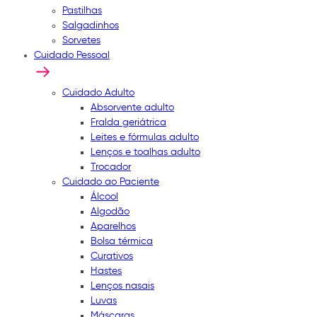
Pastilhas
Salgadinhos
Sorvetes
Cuidado Pessoal
Cuidado Adulto
Absorvente adulto
Fralda geriátrica
Leites e fórmulas adulto
Lenços e toalhas adulto
Trocador
Cuidado ao Paciente
Álcool
Algodão
Aparelhos
Bolsa térmica
Curativos
Hastes
Lenços nasais
Luvas
Máscaras