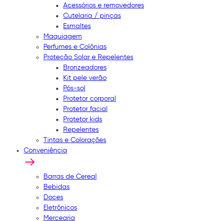
Acessórios e removedores
Cutelaria / pinças
Esmaltes
Maquiagem
Perfumes e Colônias
Proteção Solar e Repelentes
Bronzeadores
Kit pele verão
Pós-sol
Protetor corporal
Protetor facial
Protetor kids
Repelentes
Tintas e Colorações
Conveniência
Barras de Cereal
Bebidas
Doces
Eletrônicos
Mercearia