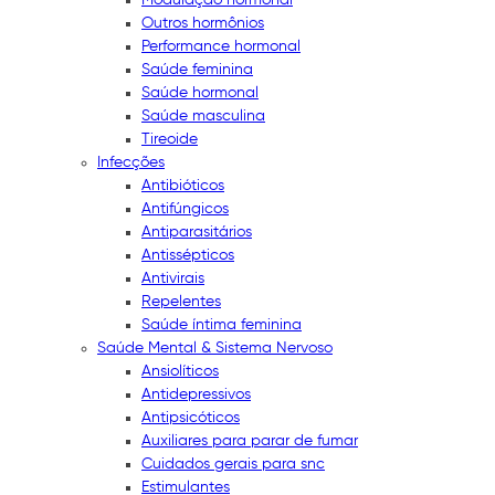
Outros hormônios
Performance hormonal
Saúde feminina
Saúde hormonal
Saúde masculina
Tireoide
Infecções
Antibióticos
Antifúngicos
Antiparasitários
Antissépticos
Antivirais
Repelentes
Saúde íntima feminina
Saúde Mental & Sistema Nervoso
Ansiolíticos
Antidepressivos
Antipsicóticos
Auxiliares para parar de fumar
Cuidados gerais para snc
Estimulantes