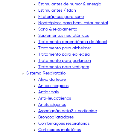
Estimulantes de humor & energia
Estimulantes / tdah
Fitoterápicos para sono
Nootrópicos para bem-estar mental
Sono & relaxamento
Suplementos neurotônicos
Tratamento dependência de álcool
Tratamento para alzheimer
Tratamento para epilepsia
Tratamento para parkinson
Tratamento para vertigem
Sistema Respiratório
Alívio da febre
Anticolinérgicos
Antigripais
Anti-leucotrienos
Antitussígenos
Associação beta2 + corticoide
Broncodilatadores
Combinações respiratórias
Corticoides inalatórios