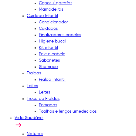
Copos / garrafas
Mamadeiras
Cuidado Infantil
Condicionador
Cuidados
Finalizadores cabelos
Higiene bucal
Kit infantil
Pele e cabelo
Sabonetes
Shampoo
Fraldas
Fralda infantil
Leites
Leites
Troca de Fraldas
Pomadas
Toalhas e lenços umedecidos
Vida Saudável
Naturais