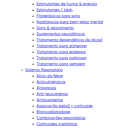
Estimulantes de humor & energia
Estimulantes / tdah
Fitoterápicos para sono
Nootrópicos para bem-estar mental
Sono & relaxamento
Suplementos neurotônicos
Tratamento dependência de álcool
Tratamento para alzheimer
Tratamento para epilepsia
Tratamento para parkinson
Tratamento para vertigem
Sistema Respiratório
Alívio da febre
Anticolinérgicos
Antigripais
Anti-leucotrienos
Antitussígenos
Associação beta2 + corticoide
Broncodilatadores
Combinações respiratórias
Corticoides inalatórios