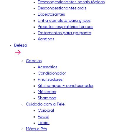
Descongestionantes nasais tópicos
Descongestionantes orais
Expectorantes
Linha completa para gripes
Produtos respiratórios tópicos
Tratamentos para garganta
Xantinas
Beleza
Cabelos
Acessórios
Condicionador
Finalizadores
Kit shampoo + condicionador
Máscaras
Shampoo
Cuidado com a Pele
Corporal
Facial
Labial
Mãos e Pés