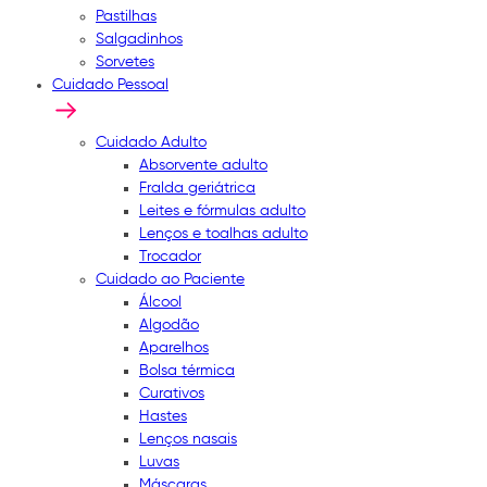
Pastilhas
Salgadinhos
Sorvetes
Cuidado Pessoal
Cuidado Adulto
Absorvente adulto
Fralda geriátrica
Leites e fórmulas adulto
Lenços e toalhas adulto
Trocador
Cuidado ao Paciente
Álcool
Algodão
Aparelhos
Bolsa térmica
Curativos
Hastes
Lenços nasais
Luvas
Máscaras