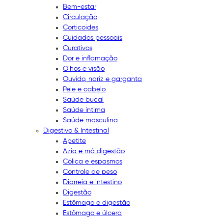
Bem-estar
Circulação
Corticoides
Cuidados pessoais
Curativos
Dor e inflamação
Olhos e visão
Ouvido, nariz e garganta
Pele e cabelo
Saúde bucal
Saúde íntima
Saúde masculina
Digestivo & Intestinal
Apetite
Azia e má digestão
Cólica e espasmos
Controle de peso
Diarreia e intestino
Digestão
Estômago e digestão
Estômago e úlcera