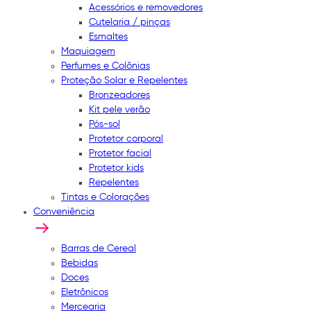
Acessórios e removedores
Cutelaria / pinças
Esmaltes
Maquiagem
Perfumes e Colônias
Proteção Solar e Repelentes
Bronzeadores
Kit pele verão
Pós-sol
Protetor corporal
Protetor facial
Protetor kids
Repelentes
Tintas e Colorações
Conveniência
Barras de Cereal
Bebidas
Doces
Eletrônicos
Mercearia