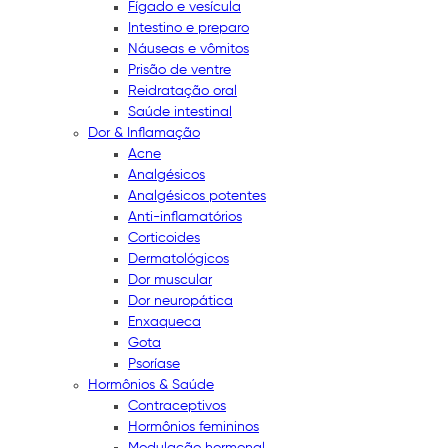
Fígado e vesícula
Intestino e preparo
Náuseas e vômitos
Prisão de ventre
Reidratação oral
Saúde intestinal
Dor & Inflamação
Acne
Analgésicos
Analgésicos potentes
Anti-inflamatórios
Corticoides
Dermatológicos
Dor muscular
Dor neuropática
Enxaqueca
Gota
Psoríase
Hormônios & Saúde
Contraceptivos
Hormônios femininos
Modulação hormonal