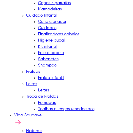
Copos / garrafas
Mamadeiras
Cuidado Infantil
Condicionador
Cuidados
Finalizadores cabelos
Higiene bucal
Kit infantil
Pele e cabelo
Sabonetes
Shampoo
Fraldas
Fralda infantil
Leites
Leites
Troca de Fraldas
Pomadas
Toalhas e lenços umedecidos
Vida Saudável
Naturais