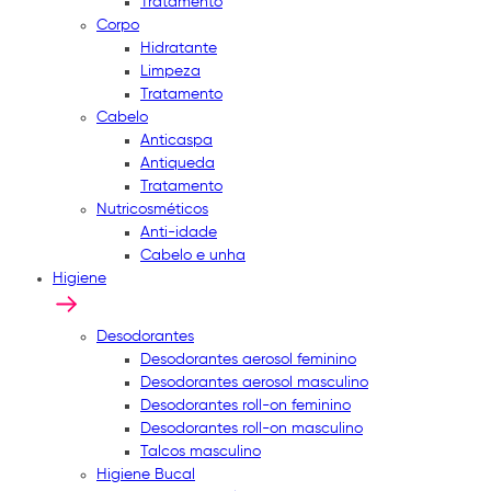
Tratamento
Corpo
Hidratante
Limpeza
Tratamento
Cabelo
Anticaspa
Antiqueda
Tratamento
Nutricosméticos
Anti-idade
Cabelo e unha
Higiene
Desodorantes
Desodorantes aerosol feminino
Desodorantes aerosol masculino
Desodorantes roll-on feminino
Desodorantes roll-on masculino
Talcos masculino
Higiene Bucal