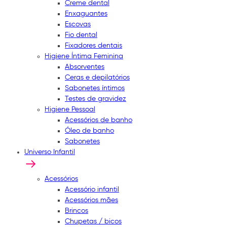
Creme dental
Enxaguantes
Escovas
Fio dental
Fixadores dentais
Higiene Íntima Feminina
Absorventes
Ceras e depilatórios
Sabonetes íntimos
Testes de gravidez
Higiene Pessoal
Acessórios de banho
Óleo de banho
Sabonetes
Universo Infantil
Acessórios
Acessório infantil
Acessórios mães
Brincos
Chupetas / bicos