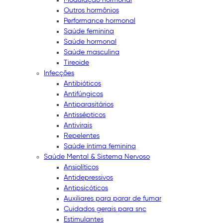
Outros hormônios
Performance hormonal
Saúde feminina
Saúde hormonal
Saúde masculina
Tireoide
Infecções
Antibióticos
Antifúngicos
Antiparasitários
Antissépticos
Antivirais
Repelentes
Saúde íntima feminina
Saúde Mental & Sistema Nervoso
Ansiolíticos
Antidepressivos
Antipsicóticos
Auxiliares para parar de fumar
Cuidados gerais para snc
Estimulantes