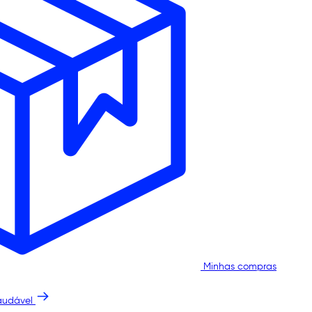
Minhas compras
audável