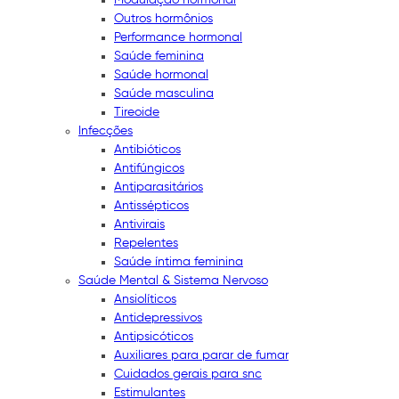
Outros hormônios
Performance hormonal
Saúde feminina
Saúde hormonal
Saúde masculina
Tireoide
Infecções
Antibióticos
Antifúngicos
Antiparasitários
Antissépticos
Antivirais
Repelentes
Saúde íntima feminina
Saúde Mental & Sistema Nervoso
Ansiolíticos
Antidepressivos
Antipsicóticos
Auxiliares para parar de fumar
Cuidados gerais para snc
Estimulantes