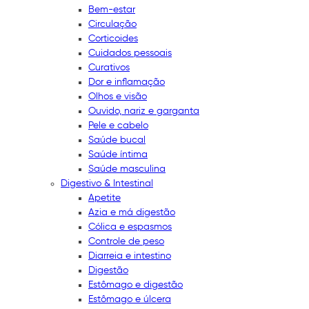
Bem-estar
Circulação
Corticoides
Cuidados pessoais
Curativos
Dor e inflamação
Olhos e visão
Ouvido, nariz e garganta
Pele e cabelo
Saúde bucal
Saúde íntima
Saúde masculina
Digestivo & Intestinal
Apetite
Azia e má digestão
Cólica e espasmos
Controle de peso
Diarreia e intestino
Digestão
Estômago e digestão
Estômago e úlcera