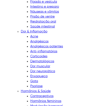
Fígado e vesícula
Intestino e preparo
Náuseas e vômitos
Prisão de ventre
Reidratação oral
Saúde intestinal
Dor & Inflamação
Acne
Analgésicos
Analgésicos potentes
Anti-inflamatórios
Corticoides
Dermatológicos
Dor muscular
Dor neuropática
Enxaqueca
Gota
Psoríase
Hormônios & Saúde
Contraceptivos
Hormônios femininos
Modulação hormonal