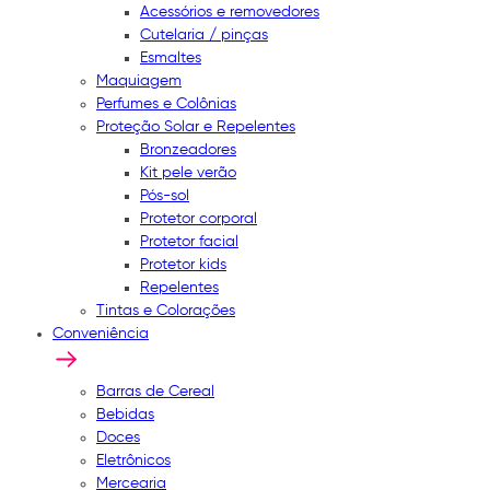
Acessórios e removedores
Cutelaria / pinças
Esmaltes
Maquiagem
Perfumes e Colônias
Proteção Solar e Repelentes
Bronzeadores
Kit pele verão
Pós-sol
Protetor corporal
Protetor facial
Protetor kids
Repelentes
Tintas e Colorações
Conveniência
Barras de Cereal
Bebidas
Doces
Eletrônicos
Mercearia