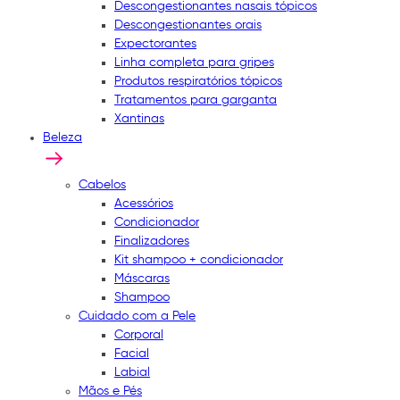
Descongestionantes nasais tópicos
Descongestionantes orais
Expectorantes
Linha completa para gripes
Produtos respiratórios tópicos
Tratamentos para garganta
Xantinas
Beleza
Cabelos
Acessórios
Condicionador
Finalizadores
Kit shampoo + condicionador
Máscaras
Shampoo
Cuidado com a Pele
Corporal
Facial
Labial
Mãos e Pés