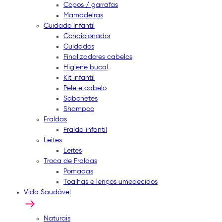
Copos / garrafas
Mamadeiras
Cuidado Infantil
Condicionador
Cuidados
Finalizadores cabelos
Higiene bucal
Kit infantil
Pele e cabelo
Sabonetes
Shampoo
Fraldas
Fralda infantil
Leites
Leites
Troca de Fraldas
Pomadas
Toalhas e lenços umedecidos
Vida Saudável
Naturais