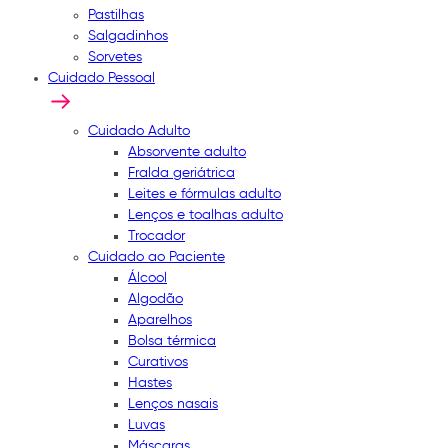
Pastilhas
Salgadinhos
Sorvetes
Cuidado Pessoal
Cuidado Adulto
Absorvente adulto
Fralda geriátrica
Leites e fórmulas adulto
Lenços e toalhas adulto
Trocador
Cuidado ao Paciente
Álcool
Algodão
Aparelhos
Bolsa térmica
Curativos
Hastes
Lenços nasais
Luvas
Máscaras