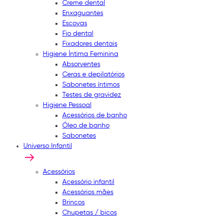
Creme dental
Enxaguantes
Escovas
Fio dental
Fixadores dentais
Higiene Íntima Feminina
Absorventes
Ceras e depilatórios
Sabonetes íntimos
Testes de gravidez
Higiene Pessoal
Acessórios de banho
Óleo de banho
Sabonetes
Universo Infantil
Acessórios
Acessório infantil
Acessórios mães
Brincos
Chupetas / bicos