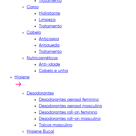
Tratamento
Corpo
Hidratante
Limpeza
Tratamento
Cabelo
Anticaspa
Antiqueda
Tratamento
Nutricosméticos
Anti-idade
Cabelo e unha
Higiene
Desodorantes
Desodorantes aerosol feminino
Desodorantes aerosol masculino
Desodorantes roll-on feminino
Desodorantes roll-on masculino
Talcos masculino
Higiene Bucal