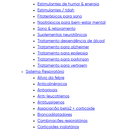
Estimulantes de humor & energia
Estimulantes / tdah
Fitoterápicos para sono
Nootrópicos para bem-estar mental
Sono & relaxamento
Suplementos neurotônicos
Tratamento dependência de álcool
Tratamento para alzheimer
Tratamento para epilepsia
Tratamento para parkinson
Tratamento para vertigem
Sistema Respiratório
Alívio da febre
Anticolinérgicos
Antigripais
Anti-leucotrienos
Antitussígenos
Associação beta2 + corticoide
Broncodilatadores
Combinações respiratórias
Corticoides inalatórios