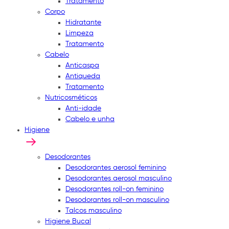
Tratamento
Corpo
Hidratante
Limpeza
Tratamento
Cabelo
Anticaspa
Antiqueda
Tratamento
Nutricosméticos
Anti-idade
Cabelo e unha
Higiene
Desodorantes
Desodorantes aerosol feminino
Desodorantes aerosol masculino
Desodorantes roll-on feminino
Desodorantes roll-on masculino
Talcos masculino
Higiene Bucal