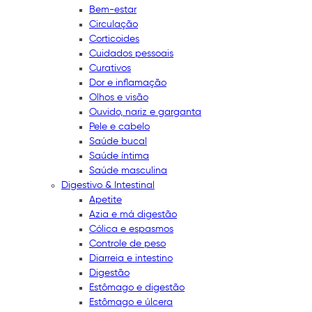
Bem-estar
Circulação
Corticoides
Cuidados pessoais
Curativos
Dor e inflamação
Olhos e visão
Ouvido, nariz e garganta
Pele e cabelo
Saúde bucal
Saúde íntima
Saúde masculina
Digestivo & Intestinal
Apetite
Azia e má digestão
Cólica e espasmos
Controle de peso
Diarreia e intestino
Digestão
Estômago e digestão
Estômago e úlcera