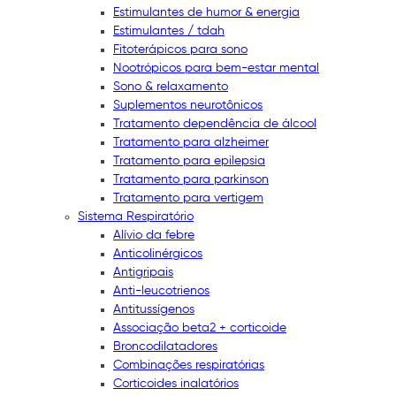
Estimulantes de humor & energia
Estimulantes / tdah
Fitoterápicos para sono
Nootrópicos para bem-estar mental
Sono & relaxamento
Suplementos neurotônicos
Tratamento dependência de álcool
Tratamento para alzheimer
Tratamento para epilepsia
Tratamento para parkinson
Tratamento para vertigem
Sistema Respiratório
Alívio da febre
Anticolinérgicos
Antigripais
Anti-leucotrienos
Antitussígenos
Associação beta2 + corticoide
Broncodilatadores
Combinações respiratórias
Corticoides inalatórios