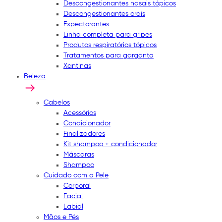
Descongestionantes nasais tópicos
Descongestionantes orais
Expectorantes
Linha completa para gripes
Produtos respiratórios tópicos
Tratamentos para garganta
Xantinas
Beleza
Cabelos
Acessórios
Condicionador
Finalizadores
Kit shampoo + condicionador
Máscaras
Shampoo
Cuidado com a Pele
Corporal
Facial
Labial
Mãos e Pés