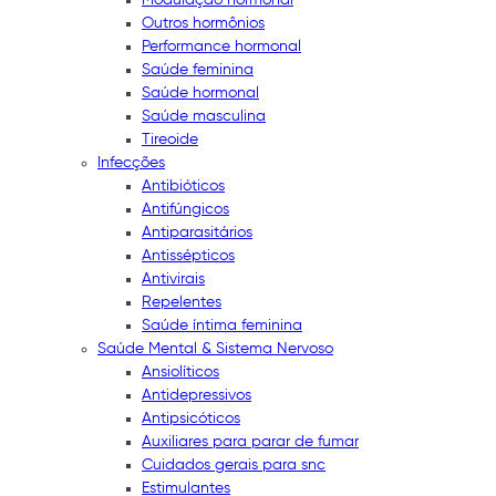
Outros hormônios
Performance hormonal
Saúde feminina
Saúde hormonal
Saúde masculina
Tireoide
Infecções
Antibióticos
Antifúngicos
Antiparasitários
Antissépticos
Antivirais
Repelentes
Saúde íntima feminina
Saúde Mental & Sistema Nervoso
Ansiolíticos
Antidepressivos
Antipsicóticos
Auxiliares para parar de fumar
Cuidados gerais para snc
Estimulantes