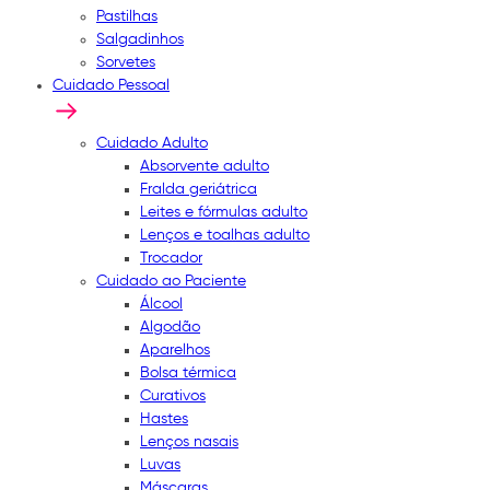
Pastilhas
Salgadinhos
Sorvetes
Cuidado Pessoal
Cuidado Adulto
Absorvente adulto
Fralda geriátrica
Leites e fórmulas adulto
Lenços e toalhas adulto
Trocador
Cuidado ao Paciente
Álcool
Algodão
Aparelhos
Bolsa térmica
Curativos
Hastes
Lenços nasais
Luvas
Máscaras