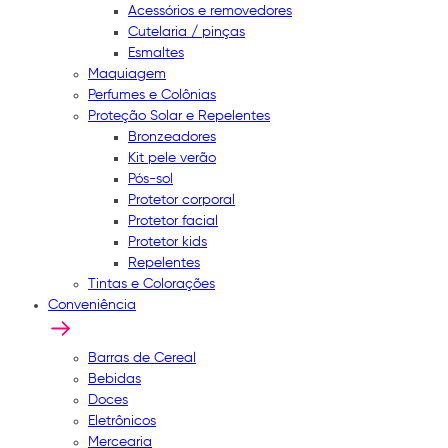
Acessórios e removedores
Cutelaria / pinças
Esmaltes
Maquiagem
Perfumes e Colônias
Proteção Solar e Repelentes
Bronzeadores
Kit pele verão
Pós-sol
Protetor corporal
Protetor facial
Protetor kids
Repelentes
Tintas e Colorações
Conveniência
Barras de Cereal
Bebidas
Doces
Eletrônicos
Mercearia