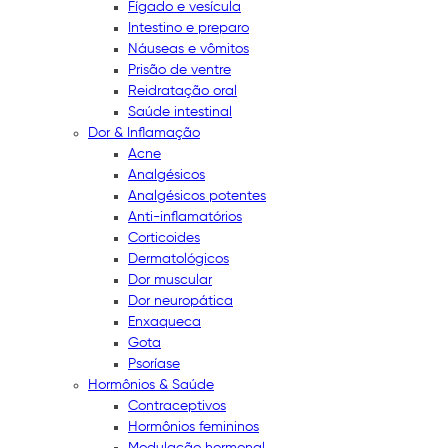
Fígado e vesícula
Intestino e preparo
Náuseas e vômitos
Prisão de ventre
Reidratação oral
Saúde intestinal
Dor & Inflamação
Acne
Analgésicos
Analgésicos potentes
Anti-inflamatórios
Corticoides
Dermatológicos
Dor muscular
Dor neuropática
Enxaqueca
Gota
Psoríase
Hormônios & Saúde
Contraceptivos
Hormônios femininos
Modulação hormonal