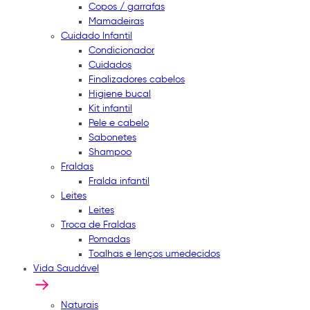
Copos / garrafas
Mamadeiras
Cuidado Infantil
Condicionador
Cuidados
Finalizadores cabelos
Higiene bucal
Kit infantil
Pele e cabelo
Sabonetes
Shampoo
Fraldas
Fralda infantil
Leites
Leites
Troca de Fraldas
Pomadas
Toalhas e lenços umedecidos
Vida Saudável
Naturais