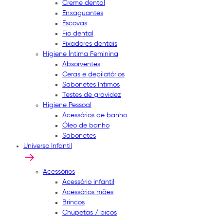
Creme dental
Enxaguantes
Escovas
Fio dental
Fixadores dentais
Higiene Íntima Feminina
Absorventes
Ceras e depilatórios
Sabonetes íntimos
Testes de gravidez
Higiene Pessoal
Acessórios de banho
Óleo de banho
Sabonetes
Universo Infantil
Acessórios
Acessório infantil
Acessórios mães
Brincos
Chupetas / bicos